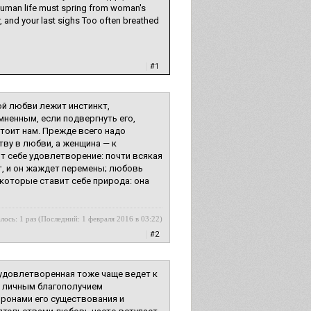
uman life must spring from woman's
er, and your last sighs Too often breathed
|
#1
ой любви лежит инстинкт,
мненным, если подвергнуть его,
тоит нам. Прежде всего надо
ву в любви, а женщина — к
т себе удовлетворение: почти всякая
т, и он жаждет перемены; любовь
 которые ставит себе природа: она
лось: 1 раз (Последний: 1 февраля 2016 в 03:22)
|
#2
 удовлетворенная тоже чаще ведет к
 с личным благополучием
оронами его существования и