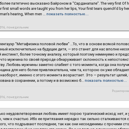
более патетично высказано Байроном в "Сарданапале". The very first Of h
r first small words are taught you from her lips, Your first tears quench'd by h
oman's hearing, When men ...
показать полностью...
2016, понедельник
енгауэр "Метафизика половой любви" ...То, что в основе всякой полов
ный исключительно на будущее дитя, — это станет для нас вполне несо
 инстинкт, более точному анализу, который поэтому неминуемо и предс
 что мужчина по своей природе обнаруживает склонность к непостоянст
ву. Любовь мужчины заметно слабеет с того момента, когда она получи
нщина для него более привлекательна, чем та, которою он уже обладае
наоборот, именно с этого момента возрастает. Это — результат целей,
ована в сохранении, а потому и в возможно б...
показать полностью...
Редактирова
2016, понедельник
ько неудовлетворенная любовь имеет порою трагический исход: нет, и
, чем к счастью. Ибо ее притязания нередко так сильно сталкиваются
го, что подрывают последнее, так как они несоединимы с прочими ст