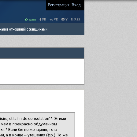
Регистрация
Вход
донат
FB
VK
Y
RSS
Анализ отношений с женщинами
 права мужчин
РАЗДЕЛ: Отцы и Дети
irs, et la fin de consolation"*. Этими
, чем в прекрасно обдуманном
ы. * Если бы не женщины, то в
а в конце -- утешения (фр.). То же