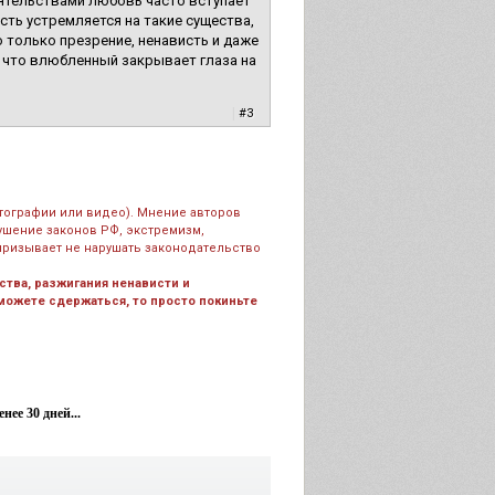
оятельствами любовь часто вступает
сть устремляется на такие существа,
только презрение, ненависть и даже
 что влюбленный закрывает глаза на
|
#3
тографии или видео). Мнение авторов
рушение законов РФ, экстремизм,
призывает не нарушать законодательство
тва, разжигания ненависти и
 можете сдержаться, то просто покиньте
ее 30 дней...