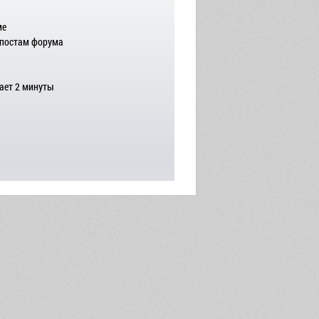
ме
 постам форума
ает 2 минуты