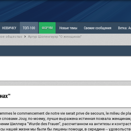
НОВИЧКУ
ТОП-100
ФОРУМ
Новые темы
Свежие сообщения
Ветка: 
ное общество
Артур Шопенгауэр "О женщинах"
ка: Наболевшее. Выскажись!
РАЗДЕЛ: Мы и Женщины
РАЗДЕЛ: Маскулизм, МД и
ИТРИНА
КОПИЛКА
ОТНОШЕНИЯ
нах"
emmes le commencement de notre vie serait prive de secours, le milieu de plais
 словами Jouy, по-моему, лучше выражена истинная похвала женщинам
ении Шиллера "Wurde des Frauen", рассчитанном на антитезы и контраст
сы нашей жизни мы были бы лишены помощи, в середине -- удовольствий, 