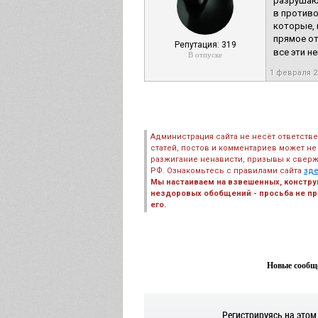
разрушают
в противо
которые, 
прямое от
Репутация: 319
все эти н
В отпуске
1 февраля 
Администрация сайта не несёт ответств
статей, постов и комментариев может не
разжигание ненависти, призывы к сверж
РФ. Ознакомьтесь с правилами сайта
зд
Мы настаиваем на взвешенных, констру
нездоровых обобщений - просьба не пре
его.
Новые сообще
Регистрируясь на этом