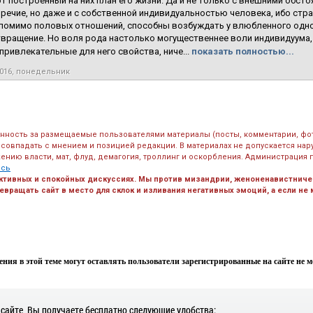
 построенный на них план его жизни. Да и не только с внешними обст
речие, но даже и с собственной индивидуальностью человека, ибо стра
помимо половых отношений, способны возбуждать у влюбленного одно 
вращение. Но воля рода настолько могущественнее воли индивидуума,
епривлекательные для него свойства, ниче...
показать полностью...
2016, понедельник
енность за размещаемые пользователями материалы (посты, комментарии, фо
 совпадать с мнением и позицией редакции. В материалах не допускается на
ению власти, мат, флуд, демагогия, троллинг и оскорбления. Администрация 
есь
ктивных и спокойных дискуссиях. Мы против мизандрии, женоненавистничес
вращать сайт в место для склок и изливания негативных эмоций, а если не
ния в этой теме могут оставлять пользователи зарегистрированные на сайте не мен
 сайте, Вы получаете бесплатно следующие удобства: