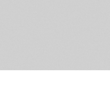
Помощь и контакты
Дружественны
Пользовательское соглашение
Мужское Движ
Емайл - info@masculist.ru