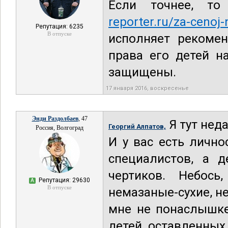
Если точнее, т
reporter.ru/za-cenoj
Репутация: 6235
В отпуске
исполняет рекомен
права его детей н
защищены.
17 января 2016, воскресенье
Энди Раздолбаев
, 47
Я тут нед
Георгий Алпатов,
Россия, Волгоград
И у вас есть личн
специалистов, а д
чертиков. Небось
Репутация: 29630
А
В отпуске
немазаные-сухие, н
мне не понаслышке
детей, оставленных