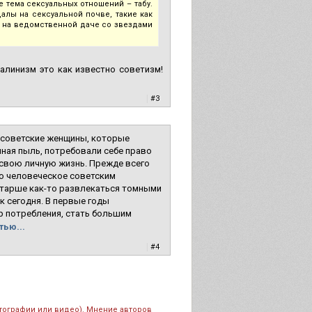
е тема сексуальных отношений – табу.
алы на сексуальной почве, такие как
я на ведомственной даче со звездами
талинизм это как известно советизм!
|
#3
о советские женщины, которые
нная пыль, потребовали себе право
 свою личную жизнь. Прежде всего
то человеческое советским
старше как-то развлекаться томными
к сегодня. В первые годы
р потребления, стать большим
тью...
|
#4
тографии или видео). Мнение авторов