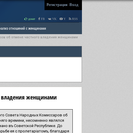
Регистрация
Вход
донат
FB
VK
Y
RSS
Анализ отношений с женщинами
ров об отмене частного владения женщинами
 права мужчин
РАЗДЕЛ: Отцы и Дети
го владения женщинами
ого Совета Народных Комиссаров об
няго времени, несомненно являлся
ано въ Советской Республике. До
орьбе ея с пролетарiатомъ, благодаря