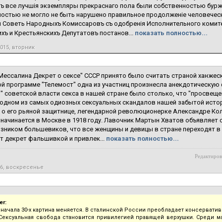
ъ все лучшiя экземпляры прекраснаго пола были собственностью бурж
остью не могло не быть нарушено правильное продолженiе человеческ
й Советь Народныхъ Комиссаровъ съ одобренiя Исполнительного комите
хъ и Крестьянскихъ Депутатовъ постанов...
показать полностью...
2015, вторник
Мессалина Декрет о сексе" СССР принято было считать страной ханжеск
й программе "Телемост" одна из участниц произнесла анекдотическую фр
" советской власти секса в нашей стране было столько, что "просвеще
одном из самых одиозных сексуальных скандалов нашей забытой истор
 о его рьяной защитнице, легендарной революционерке Александре Ко
начинается в Москве в 1918 году. Лавочник Мартын Хватов объявляет 
зником большевиков, что все женщины и девицы в стране переходят в
 декрет фальшивкой и привлек...
показать полностью...
Редактиров
16, воскресенье
r:
 начала 30-х картина меняется. В сталинской России преобладает консерватив
 Сексуальная свобода становится привилегией правящей верхушки. Среди 