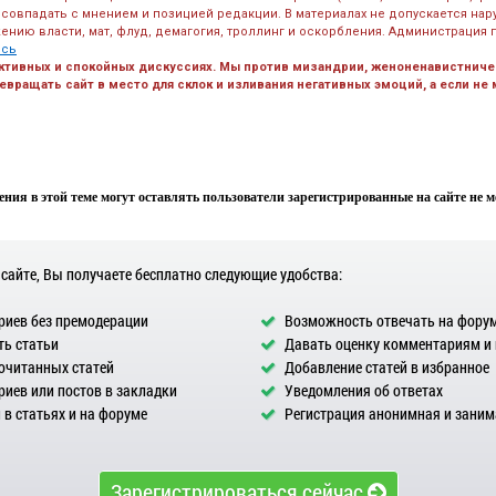
 совпадать с мнением и позицией редакции. В материалах не допускается на
ению власти, мат, флуд, демагогия, троллинг и оскорбления. Администрация 
есь
ктивных и спокойных дискуссиях. Мы против мизандрии, женоненавистничес
вращать сайт в место для склок и изливания негативных эмоций, а если не
ния в этой теме могут оставлять пользователи зарегистрированные на сайте не мен
 сайте, Вы получаете бесплатно следующие удобства:
иев без премодерации
Возможность отвечать на фору
ь статьи
Давать оценку комментариям и
очитанных статей
Добавление статей в избранное
иев или постов в закладки
Уведомления об ответах
в статьях и на форуме
Регистрация анонимная и заним
Зарегистрироваться сейчас