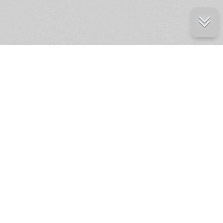
е ресурсы
ение России
ров статей и комментариев,
кции.