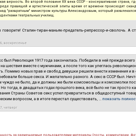
кая верность. Во второй половине ХХ века СССР - консервативная страна, гд
реде правящей и артистической элиты время от времени происходят сканд
над "развратным" министром культуры Александровым, который развлекалс
тудентками театральных училищ.
 говорите! Сталин-тиран-маньяк-предатель-репрессор-и-сволочь. А с
16, воскресенье
кс был Революция 1917 года закончилась. Победили в ней прежде всег
на шествия вместе с мужчинами, а после того как улеглась революцио
ь. Помимо новых прав и свобод девушки решили внести изменения и в
ебовали больше секса. И желательно разного. А секс в СССР был. Нич
м чуждо не было, да и должны же были комсомольцы и комсомолки по
 Но тогда, в двадцатых годах прошлого века, всё было не так просто ка
ания Страны Советов секс успел превратиться в общедоступный това
еским вопросом, а в итоге перестал существовать, ...
показать полнос
17, четверг
енность за размещаемые пользователями материалы (посты, комментарии, фо