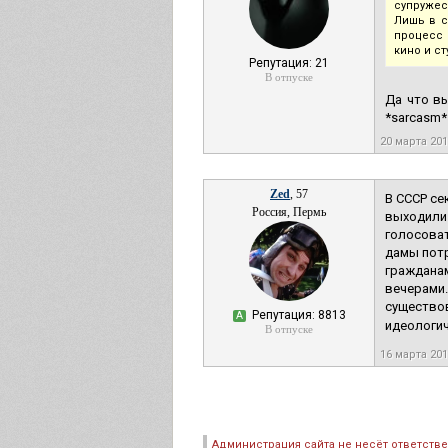
супружес
Лишь в с
процесс 
кино и с
Репутация: 21
В отпуске
Да что вы
*sarcasm*
20 марта 20
Zed
, 57
В СССР се
Россия, Пермь
выходили 
голосоват
дамы потр
граждана
вечерами.
существов
Репутация: 8813
А
идеологич
В отпуске
16 марта 20
Администрация сайта не несёт ответств