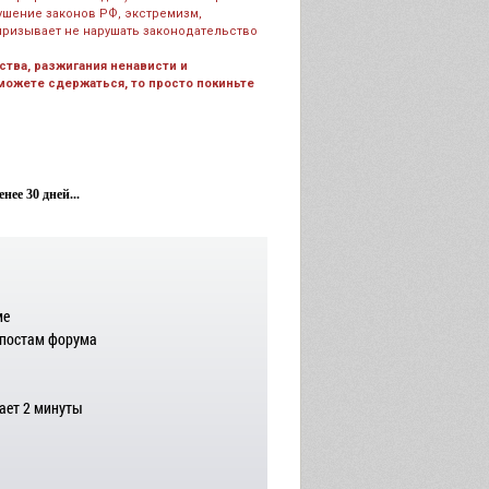
рушение законов РФ, экстремизм,
призывает не нарушать законодательство
тва, разжигания ненависти и
 можете сдержаться, то просто покиньте
ее 30 дней...
ме
 постам форума
ает 2 минуты