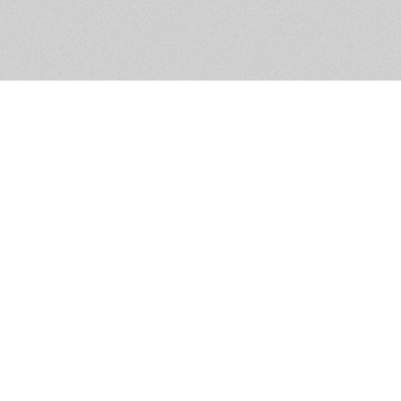
Обратная связь
Предложения по функционалу
Администрация сайта не не
разм