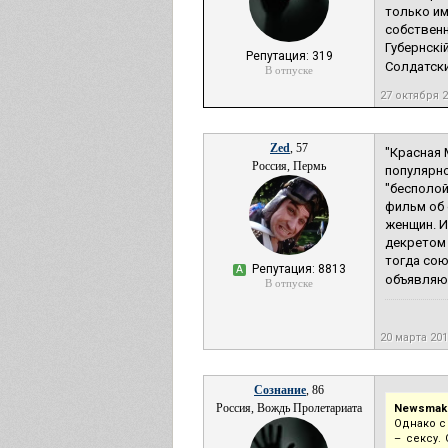
только им
собственн
Губернскi
Репутация: 319
Солдатски
В отпуске
27 октября 
Zed
, 57
"Красная 
Россия, Пермь
популярно
"бесполой
фильм об 
женщин. И
декретом 
тогда сою
Репутация: 8813
А
объявляют
В отпуске
20 марта 20
Сознание
, 86
Россия, Вождь Пролетариата
Newsmake
Однако с
– сексу.