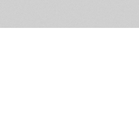
Помощь и контакты
Дружественны
Пользовательское соглашение
Мужское Движ
Емайл - info@masculist.ru
сёт ответственность за размещаемые пользователями материалы. Мнение авто
ещённых на страницах сайта, могут не совпадать с мнениями и позицией реда
Маскулист - просвещение мужчин © 2026