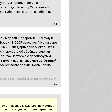
уевъ имперiалистов и такою
аго рода. Поэтому Саратовскiй
та Губернскаго Совета Рабочихъ,
|
#1
ой морали. Недаром в 1989 году в
азу: "В СССР секса нет". Но на заре
нный" Запад приходил в ужас. Этот
ии: декрете об обобществлении
ллонтай. История с пресловутым
от имени партии анархистов, бывшей
 общее пользование. Большевики
алось: 1 раз (Последний: 20 марта 2016 в 13:04)
|
#2
ное отношение к культуре, искусству и
масс пропагандируется воздержание и