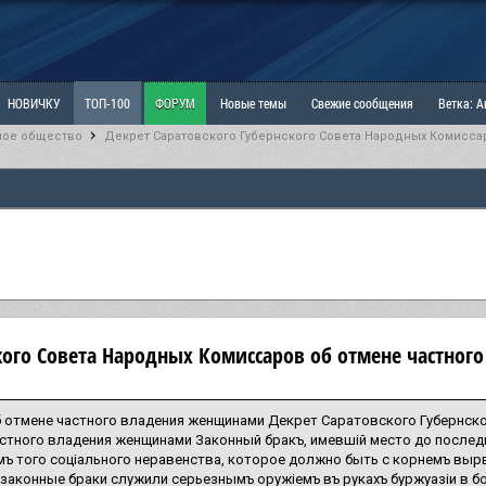
НОВИЧКУ
ТОП-100
ФОРУМ
Новые темы
Свежие сообщения
Ветка: 
ное общество
Декрет Саратовского Губернского Совета Народных Комисса
ка: Наболевшее. Выскажись!
РАЗДЕЛ: Мы и Женщины
РАЗДЕЛ: Маскулизм, МД и
ИТРИНА
КОПИЛКА
ОТНОШЕНИЯ
ского Совета Народных Комиссаров об отмене частно
 отмене частного владения женщинами Декрет Саратовского Губернск
стного владения женщинами Законный бракъ, имевшiй место до послед
ъ того соцiального неравенства, которое должно быть с корнемъ вырв
 законные браки служили серьезнымъ оружiемъ въ рукахъ буржуазiи в б