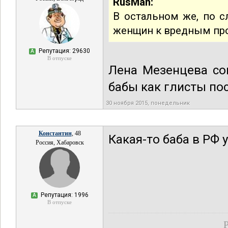
RusMan:
В остальном же, по 
женщин к вредным про
Репутация: 29630
А
В отпуске
Лена Мезенцева со
бабы как глисты пос
30 ноября 2015, понедельник
Константин
, 48
Какая-то баба в РФ 
Россия, Хабаровск
Репутация: 1996
А
В отпуске
Р