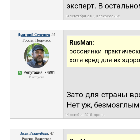
эксперт. В остальном
13 сентября 2015, воскресенье
Дмитрий Селезнев
, 54
Россия, Подольск
RusMan:
россиянки практическ
хотя вред для их здор
Репутация: 74801
А
В отпуске
Зато для страны вр
Нет уж, безмозглым
14 октября 2015, среда
Энди Раздолбаев
, 47
Россия, Волгоград