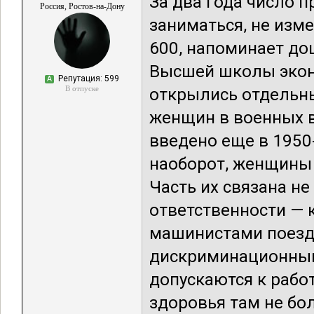
За два года число 
Россия, Ростов-на-Дону
заниматься, не изме
600, напоминает до
Высшей школы эконо
Репутация: 599
А
В отпуске
открылись отдельны
женщин в военных в
введено еще в 1950-
наоборот, женщины 
Часть их связана не
ответственности — к
машинистами поездо
дискриминационными
допускаются к работ
здоровья там не бо