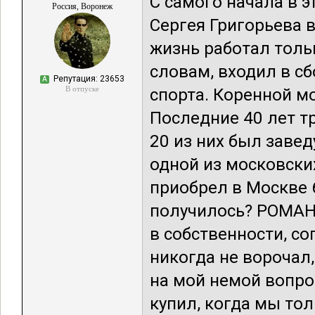
С самого начала в э
Россия, Воронеж
Сергея Григорьева в
жизнь работал тольк
словам, входил в с
Репутация: 23653
А
В отпуске
спорта. Коренной м
Последние 40 лет т
20 из них был заве
одной из московски
приобрел в Москве 6
получилось? РОМАН
в собственности, со
никогда не ворочал,
на мой немой вопро
купил, когда мы тол