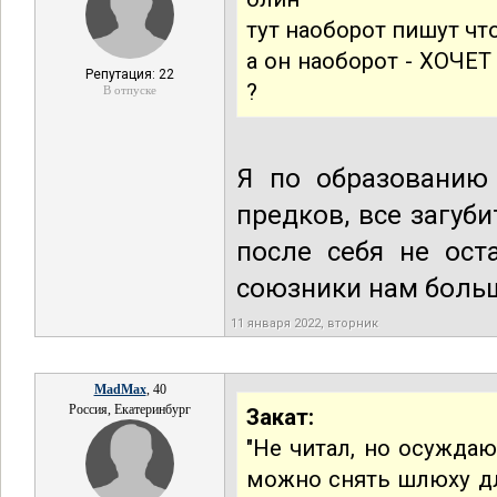
тут наоборот пишут чт
а он наоборот - ХОЧЕТ
Репутация: 22
?
В отпуске
Я по образованию 
предков, все загуб
после себя не ост
союзники нам боль
11 января 2022, вторник
MadMax
, 40
Россия, Екатеринбург
Закат:
"Не читал, но осуждаю
можно снять шлюху дл