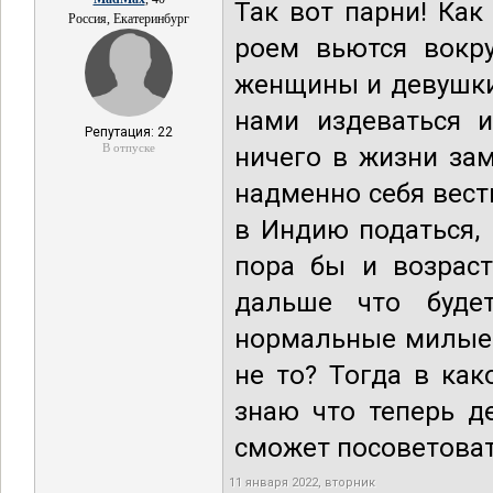
Так вот парни! Как
Россия, Екатеринбург
роем вьются вокру
женщины и девушки?
нами издеваться и
Репутация: 22
В отпуске
ничего в жизни зам
надменно себя вести
в Индию податься, 
пора бы и возраст
дальше что буде
нормальные милые 
не то? Тогда в ка
знаю что теперь д
сможет посоветова
11 января 2022, вторник