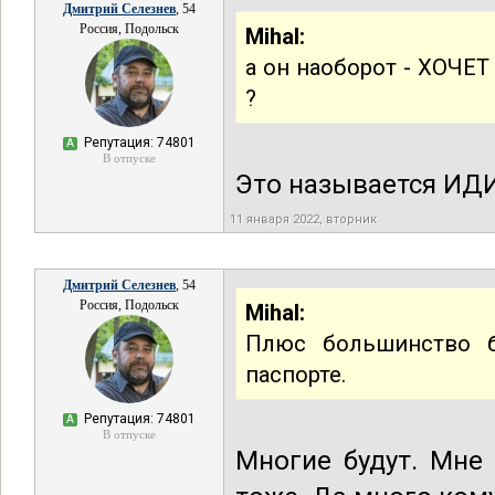
Дмитрий Селезнев
, 54
Россия, Подольск
Mihal:
а он наоборот - ХОЧЕТ
?
Репутация: 74801
А
В отпуске
Это называется ИД
11 января 2022, вторник
Дмитрий Селезнев
, 54
Россия, Подольск
Mihal:
Плюс большинство б
паспорте.
Репутация: 74801
А
В отпуске
Многие будут. Мне