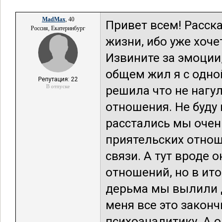
MadMax
, 40
Привет всем! Расска
Россия, Екатеринбург
жизни, ибо уже хоче
Извините за эмоции,
общем жил я с одной
Репутация: 22
В отпуске
решила что не нагу
отношения. Не буду
расстались мы очен
приятельских отнош
связи. А тут вроде 
отношений, но в ито
дерьма мы вылили др
меня все это закон
психоаналитику. А 