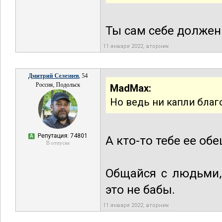
Ты сам себе должен 
11 января 2022, вторник
Дмитрий Селезнев
, 54
Россия, Подольск
MadMax:
Но ведь ни капли благо
Репутация: 74801
А
А кто-то тебе ее об
В отпуске
Общайся с людьми,
это не бабы.
11 января 2022, вторник