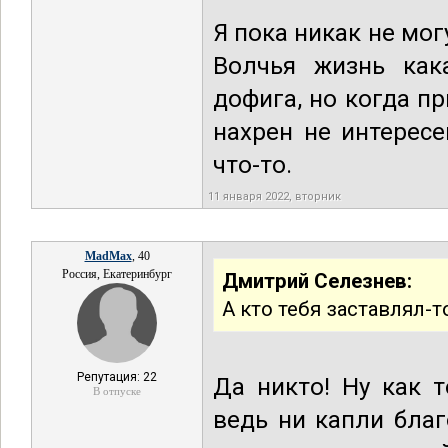
Я пока никак не мо
Волчья жизнь кака
дофига, но когда п
нахрен не интерес
что-то.
11 января 2022, вторник
MadMax
, 40
Россия, Екатеринбург
Дмитрий Селезнев:
А кто тебя заставлял-т
Репутация: 22
Да никто! Ну как 
В отпуске
ведь ни капли благ