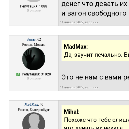
денег что девать их
Репутация: 1088
В отпуске
и вагон свободного
11 января 2022, вторник
Закат
, 62
Россия, Москва
MadMax:
Да, звучит печально. 
Репутация: 31020
А
Это не нам с вами 
В отпуске
11 января 2022, вторник
MadMax
, 40
Россия, Екатеринбург
Mihal:
Похоже что тебе слишк
что девать их некуда,