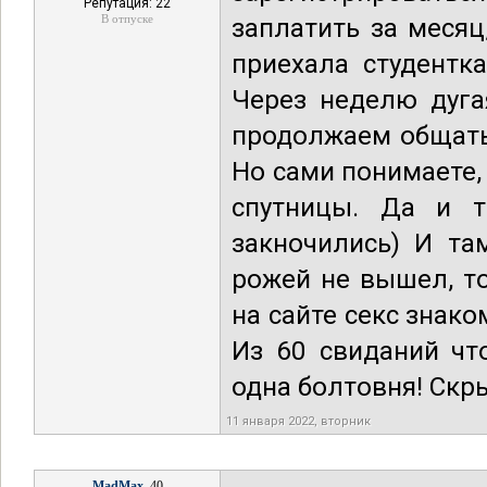
Репутация: 22
В отпуске
заплатить за месяц
приехала студентк
Через неделю дуга
продолжаем общать
Но сами понимаете,
спутницы. Да и 
закночились) И та
рожей не вышел, т
на сайте секс знак
Из 60 свиданий чт
одна болтовня! Скр
11 января 2022, вторник
MadMax
, 40