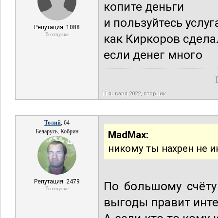
копите деньги
и пользуйтесь услу
Репутация: 1088
В отпуске
как Киркоров сдела
если денег много
11 января 2022, вторник
Толий
, 64
Беларусь, Кобрин
MadMax:
никому ты нахрен не и
Репутация: 2479
По большому счёту
В отпуске
выгоды правит инте