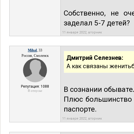
Собственно, не о
заделал 5-7 детей?
11 января 2022, вторник
Mihal
, 33
Россия, Смоленск
Дмитрий Селезнев:
А как связаны женитьб
Репутация: 1088
В сознании обывател
В отпуске
Плюс большинство 
паспорте.
11 января 2022, вторник