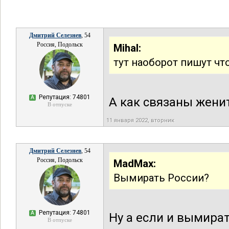
Дмитрий Селезнев
, 54
Россия, Подольск
Mihal:
тут наоборот пишут чт
Репутация: 74801
А
А как связаны жени
В отпуске
11 января 2022, вторник
Дмитрий Селезнев
, 54
Россия, Подольск
MadMax:
Вымирать России?
Репутация: 74801
А
Ну а если и вымират
В отпуске