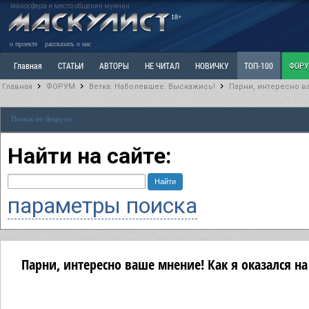
маносфера и место общения мужчин
18+
о проекте
рассказать о нас
Главная
СТАТЬИ
АВТОРЫ
НЕ ЧИТАЛ
НОВИЧКУ
ТОП-100
ФОР
Главная
ФОРУМ
Ветка: Наболевшее. Выскажись!
Парни, интересно ва
Ветка: Расстаюсь или Развожусь. САНЧАС
Ветка: Наболевшее. Выскажись!
Р
Поиск по форуму
РАЗДЕЛ: Разное
УЧЕБНИК
ТРИЛОГИЯ
ВИТРИНА
КОПИЛКА
ОТНОШ
Найти на сайте:
параметры поиска
Парни, интересно ваше мнение! Как я оказался на 