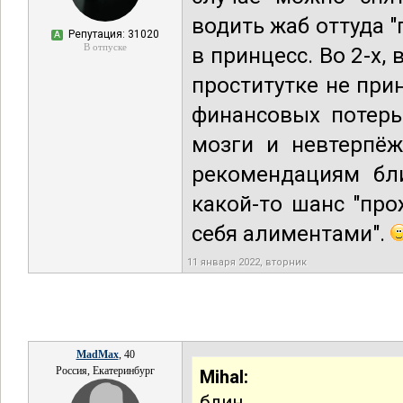
водить жаб оттуда "
Репутация: 31020
А
В отпуске
в принцесс. Во 2-х,
проститутке не при
финансовых потерь
мозги и невтерпёж
рекомендациям бли
какой-то шанс "про
себя алиментами".
11 января 2022, вторник
MadMax
, 40
Россия, Екатеринбург
Mihal:
блин