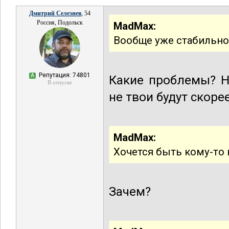
Дмитрий Селезнев
, 54
Россия, Подольск
MadMax:
Вообще уже стабильнос
Репутация: 74801
А
Какие проблемы? Н
В отпуске
не твои будут скорее
MadMax:
Хочется быть кому-то
Зачем?