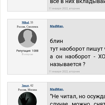
все в них вкладывай
11 января 2022, вторник
Mihal
, 33
MadMax,
Россия, Смоленск
блин
тут наоборот пишут 
Репутация: 1088
В отпуске
а он наоборот - Х
называется ?
11 января 2022, вторник
Закат
, 62
MadMax,
Россия, Москва
"Не читал, но осужд
случае можно сня