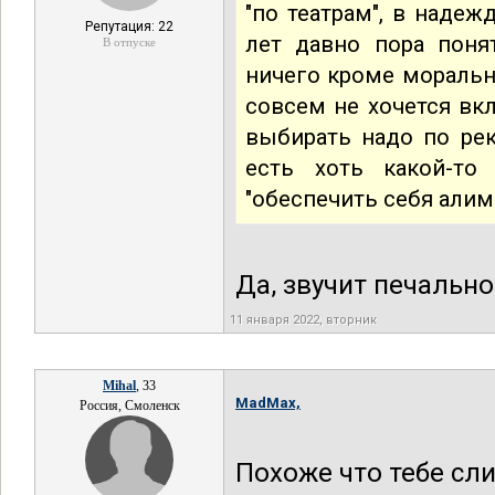
"по театрам", в надежд
Репутация: 22
лет давно пора поня
В отпуске
ничего кроме моральн
совсем не хочется вк
выбирать надо по ре
есть хоть какой-то
"обеспечить себя алим
Да, звучит печальн
11 января 2022, вторник
Mihal
, 33
MadMax,
Россия, Смоленск
Похоже что тебе сл