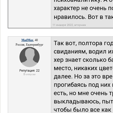
характер не очень п
нравилось. Вот в так
11 января 2022, вторник
MadMax
, 40
Так вот, полтора го
Россия, Екатеринбург
свиданиям, водил их
хер знает сколько б
место, никаких цве
Репутация: 22
В отпуске
далее. Но за это вр
прогибаясь под них
есть, но мне очень 
выкладываюсь, пыт
чтобы было все как 