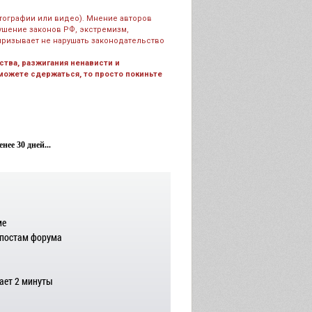
тографии или видео). Мнение авторов
рушение законов РФ, экстремизм,
призывает не нарушать законодательство
тва, разжигания ненависти и
 можете сдержаться, то просто покиньте
ее 30 дней...
ме
 постам форума
ает 2 минуты