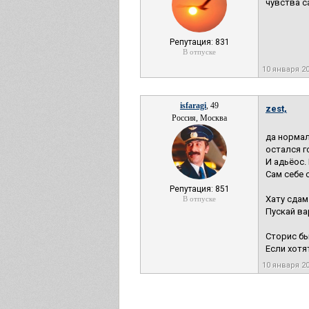
чувства с
Репутация: 831
В отпуске
10 января 2
isfaragi
, 49
zest,
Россия, Москва
да нормал
остался г
И адьёос.
Сам себе 
Репутация: 851
Хату сдам
В отпуске
Пускай ва
Сторис бы
Если хотя
10 января 2