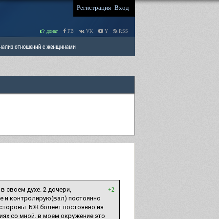
Регистрация
Вход
донат
FB
VK
Y
RSS
Анализ отношений с женщинами
 права мужчин
РАЗДЕЛ: Отцы и Дети
в своем духе. 2 дочери,
+2
де и контролирую(вал) постоянно
 стороны. БЖ болеет постоянно из
иях со мной. в моем окружение это