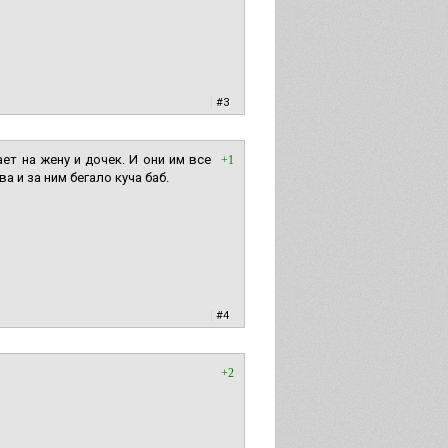
|
#3
ет на жену и дочек. И они им все
+1
 и за ним бегало куча баб.
|
#4
+2