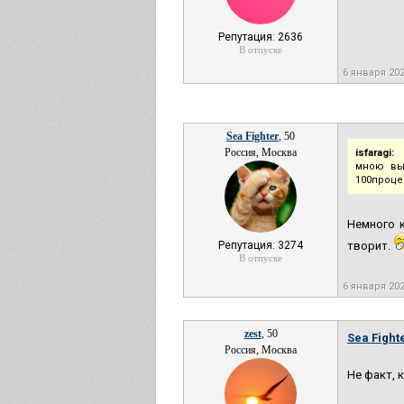
Репутация: 2636
В отпуске
6 января 20
Sea Fighter
, 50
Россия, Москва
isfaragi:
мною вы
100проце
Немного к
Репутация: 3274
творит.
В отпуске
6 января 20
zest
, 50
Sea Fighte
Россия, Москва
Не факт, 