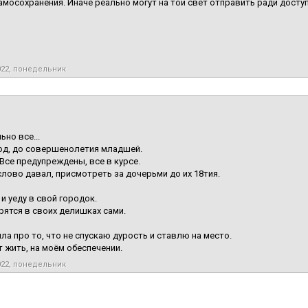
амосохранения. Иначе реально могут на той свет отправить ради доступ
022, понедельник
ьно все...
од, до совершенолетия младшей.
 Все предупреждены, все в курсе.
слово давал, присмотреть за дочерьми до их 18тия.
 и уеду в свой городок.
рятся в своих делишках сами.
ла про то, что не спускаю дурость и ставлю на место.
т жить, на моём обеспечении.
022, понедельник