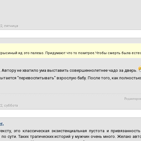
22, пятница
 крысиный яд это палево. Придумают что то похитрее.Чтобы смерть была ест
. Автору не хватило ума выставить совершеннолетнее чадо за дверь.
пытается "перевоспитывать" взрослую бабу. После того, как полностью
Редактиров
22, суббота
r,
тексту, это классическая экзистенциальная пустота и привязанност
по сути. Таких трагических историй у мужчин очень много. Желаю авто