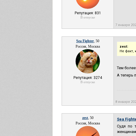
Репутация: 831
В отпуске
7 января 20
Sea Fighter
, 50
Россия, Москва
zest:
Не факт,
Тем более
А теперь 
Репутация: 3274
В отпуске
8 января 20
zest
, 50
Sea Fighte
Россия, Москва
Судя по 
женщинам 