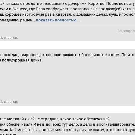
чай. отказа от родственных связях с дочерями. Коротко. После не посту
ричем в бизнесе, где Папа соображает. поставлена на продажу(ей) хата,
яц, хорошее настроение раз в квартал. о домашних делах, лучше промол
оведению, решен...
показать полностью...
Редактирова
22, вторник
 проходил, вырвался, отцы развращают в большинстве своем. По ито
а полудурошная дочка.
22, вторник
ление такой х..ней не страдала, какое-такое обеспечение?
еня обеспечивал? И не в дочерях тут дело, а дело в воспитании(сознат
зма. Как меня, так и я воспитывал свою дочь, не скажу, что золота кус