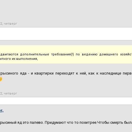
22, четверг
двигаются дополнительные требования(!) по ведению домашнего хозяйст
нтного их выполнения,
рысиного яда - и квартирки переходят к ней, как к наследнице перв
22, четверг
r,
крысиный яд это палево. Придумают что то похитрее.Чтобы смерть был