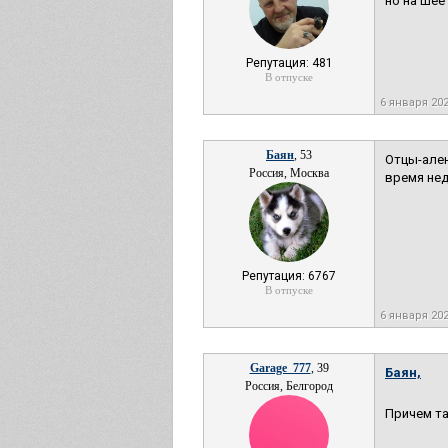
но на шее 
Репутация: 481
В отпуске
6 января 20
Баян
, 53
Отцы-ален
Россия, Москва
время нед
Репутация: 6767
В отпуске
6 января 20
Garage_777
, 39
Баян,
Россия, Белгород
Причем та