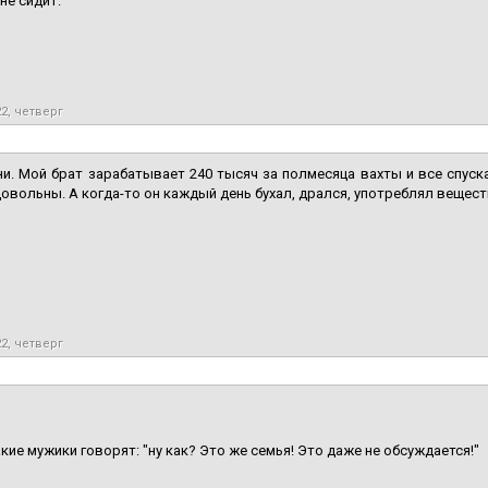
не сидит.
22, четверг
и. Мой брат зарабатывает 240 тысяч за полмесяца вахты и все спуска
овольны. А когда-то он каждый день бухал, дрался, употреблял вещества
22, четверг
кие мужики говорят: "ну как? Это же семья! Это даже не обсуждается!"