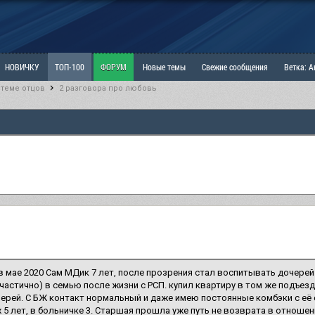
НОВИЧКУ
ТОП-100
ФОРУМ
Новые темы
Свежие сообщения
Ветка: 
 теме отцов
2 разговора про любовь
ка: Наболевшее. Выскажись!
РАЗДЕЛ: Мы и Женщины
РАЗДЕЛ: Маскулизм, МД и
ИТРИНА
КОПИЛКА
ОТНОШЕНИЯ
в мае 2020 Сам МДик 7 лет, после прозрения стал воспитывать дочерей 
частично) в семью после жизни с РСП. купил квартиру в том же подъез
ерей. С БЖ контакт нормальный и даже имею постоянные комбэки с её
 5 лет, в больничке 3. Старшая прошла уже путь не возврата в отношен