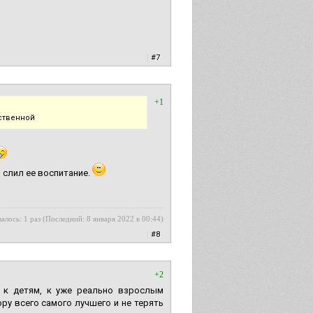
|
#7
+1
ественной
 слил ее воспитание.
алось: 1 раз (Последний: 8 января 2022 в 00:44)
|
#8
+2
ь к детям, к уже реально взрослым
ру всего самого лучшего и не терять