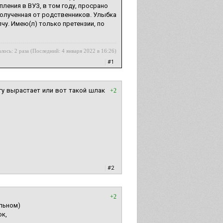
пления в ВУЗ, в том году, просрано
 полученная от родственников. Улыбка
чу. Имею(л) только претензии, по
лось: 2 раза (Последний: 4 января 2022 в 16:26)
|
#1
гу вырастает или вот такой шлак
+2
|
#2
+2
ельном)
ок,