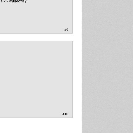
а к имуществу.
|
#9
|
#10