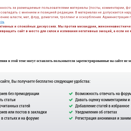
енность за размещаемые пользователями материалы (посты, комментарии, фо
 совпадать с мнением и позицией редакции. В материалах не допускается на
ению власти, мат, флуд, демагогия, троллинг и оскорбления. Администрация 
есь
ктивных и спокойных дискуссиях. Мы против мизандрии, женоненавистничес
вращать сайт в место для склок и изливания негативных эмоций, а если не
ния в этой теме могут оставлять пользователи зарегистрированные на сайте не мен
 сайте, Вы получаете бесплатно следующие удобства:
иев без премодерации
Возможность отвечать на фору
ь статьи
Давать оценку комментариям и
очитанных статей
Добавление статей в избранное
иев или постов в закладки
Уведомления об ответах
в статьях и на форуме
Регистрация анонимная и заним