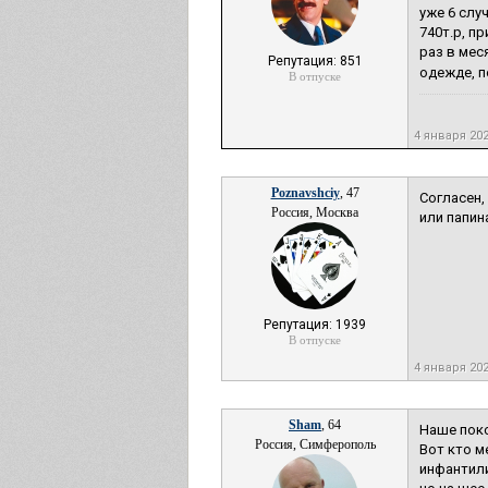
уже 6 слу
740т.р, п
раз в мес
Репутация: 851
одежде, п
В отпуске
4 января 20
Poznavshciy
, 47
Согласен,
Россия, Москва
или папин
Репутация: 1939
В отпуске
4 января 20
Sham
, 64
Наше поко
Россия, Симферополь
Вот кто м
инфантили