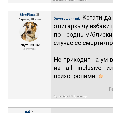
SilverFlame
, 38
Кстати да,
Опустошённый,
Украина, Шостка
олигархычу избавит
по родным/близки
случае её смерти/п
Репутация: 366
В отпуске
Не приходит на ум 
на all inclusive 
психотропами.
Р
30 декабря 2021, четверг
zest
, 50