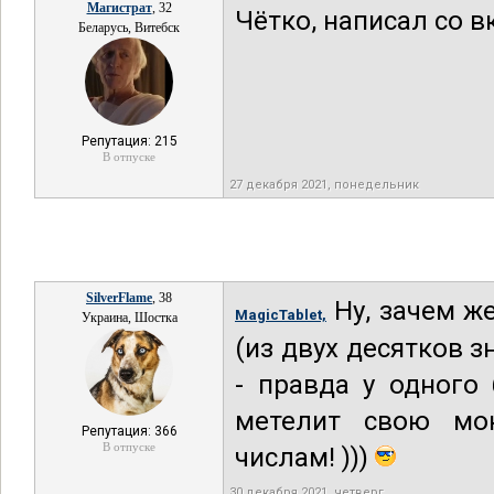
Магистрат
, 32
Чётко, написал со в
Беларусь, Витебск
Репутация: 215
В отпуске
27 декабря 2021, понедельник
SilverFlame
, 38
Ну, зачем же
MagicTablet,
Украина, Шостка
(из двух десятков 
- правда у одного
метелит свою мо
Репутация: 366
В отпуске
числам! )))
30 декабря 2021, четверг