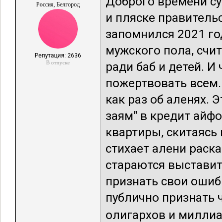
Доброго времени су
Россия, Белгород
и пляске правительс
запомнился 2021 го
мужского пола, счи
Репутация: 2636
В отпуске
ради баб и детей. 
пожертвовать всем.
как раз об аленях. 
заям" в кредит айф
квартиры, скитаясь
стихает алени раск
стараются выставит
признать свои оши
публично признать ч
олигархов и миллиар