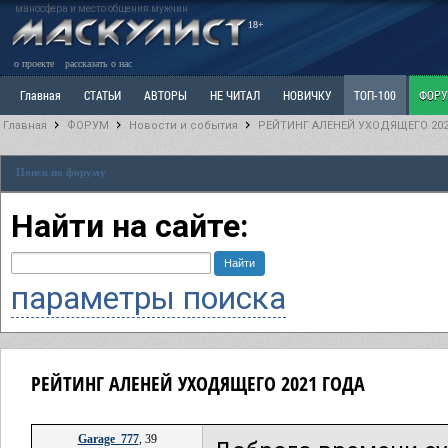
маносфера и место общения мужчин
18+
о проекте
рассказать о нас
Главная
СТАТЬИ
АВТОРЫ
НЕ ЧИТАЛ
НОВИЧКУ
ТОП-100
ФОР
Главная
ФОРУМ
Новости и события
РЕЙТИНГ АЛЕНЕЙ УХОДЯЩЕГО 20
Ветка: Расстаюсь или Развожусь. САНЧАС
Ветка: Наболевшее. Выскажись!
Р
Поиск по форуму
РАЗДЕЛ: Разное
УЧЕБНИК
ТРИЛОГИЯ
ВИТРИНА
КОПИЛКА
ОТНОШ
Найти на сайте:
параметры поиска
РЕЙТИНГ АЛЕНЕЙ УХОДЯЩЕГО 2021 ГОДА
Garage_777
, 39