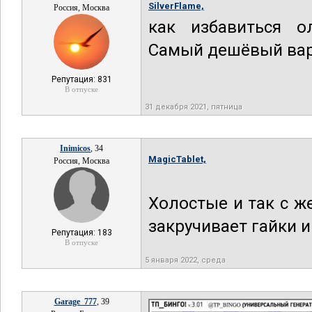
SilverFlame,
Россия, Москва
как избавиться о
Самый дешёвый вар
Репутация: 831
В отпуске
31 декабря 2021, пятница
Inimicos
, 34
MagicTablet,
Россия, Москва
Холостые и так с ж
закручивает гайки и
Репутация: 183
В отпуске
5 января 2022, среда
Garage_777
, 39