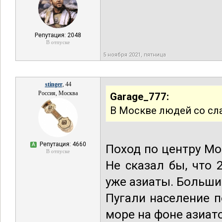
Репутация: 2048
В отпуске
5 ноября 2021, пятница
stinger
, 44
Россия, Москва
Garage_777:
В Москве людей со сл
Репутация: 4660
А
Поход по центру М
В отпуске
Не сказал бы, что 
уже азиаты. Больши
Пугали население п
море на фоне азиат