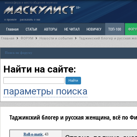
маносфера и место общения мужчин
18+
о проекте
рассказать о нас
Главная
СТАТЬИ
АВТОРЫ
НЕ ЧИТАЛ
НОВИЧКУ
ТОП-100
ФОР
Главная
ФОРУМ
Новости и события
Таджикский блогер и русская же
Ветка: Расстаюсь или Развожусь. САНЧАС
Ветка: Наболевшее. Выскажись!
Р
Поиск по форуму
РАЗДЕЛ: Разное
УЧЕБНИК
ТРИЛОГИЯ
ВИТРИНА
КОПИЛКА
ОТНОШ
Найти на сайте:
параметры поиска
Таджикский блогер и русская женщина, всё по Ф
Roll-o-matic
, 43