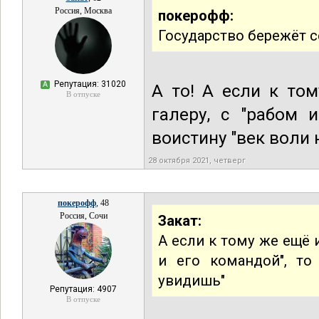
Россия, Москва
покерофф:
Государство бережёт с
Репутация: 31020
А
А то! А если к то
В отпуске
галеру, с "рабом 
воистину "век воли 
28 октября 2021, четверг
покерофф
, 48
Россия, Сочи
Закат:
А если к тому же ещё 
и его командой", то
увидишь"
Репутация: 4907
В отпуске