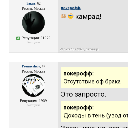
Закат
, 62
покерофф,
Россия, Москва
камрад!
Репутация: 31020
А
В отпуске
29 октября 2021, пятница
Poznavshciy
, 47
Россия, Москва
покерофф:
Отсутствие оф брака
Это запросто.
Репутация: 1939
В отпуске
покерофф:
Доходы в тень (увод от 