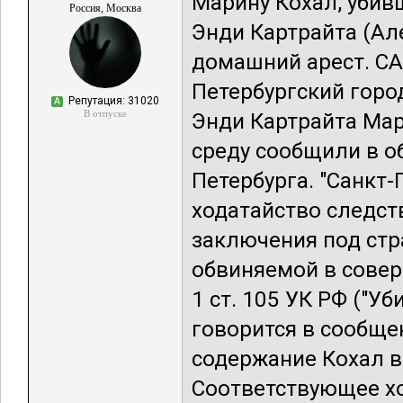
Марину Кохал, убив
Россия, Москва
Энди Картрайта (Ал
домашний арест. СА
Петербургский горо
Репутация: 31020
А
В отпуске
Энди Картрайта Мар
среду сообщили в о
Петербурга. "Санкт
ходатайство следст
заключения под стр
обвиняемой в совер
1 ст. 105 УК РФ ("Уб
говорится в сообще
содержание Кохал в
Соответствующее хо