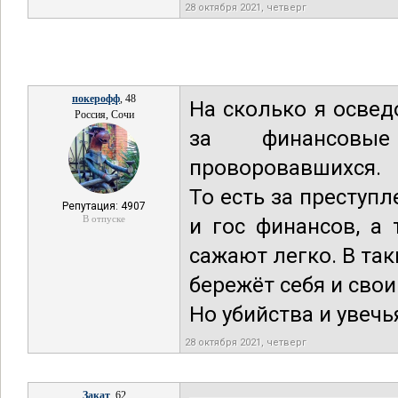
28 октября 2021, четверг
покерофф
, 48
На сколько я осве
Россия, Сочи
за финансовые
проворовавшихся.
То есть за преступ
Репутация: 4907
В отпуске
и гос финансов, а
сажают легко. В так
бережёт себя и сво
Но убийства и увечь
28 октября 2021, четверг
Закат
, 62