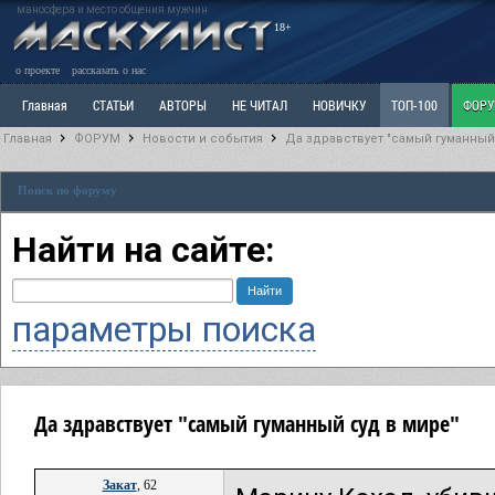
маносфера и место общения мужчин
18+
о проекте
рассказать о нас
Главная
СТАТЬИ
АВТОРЫ
НЕ ЧИТАЛ
НОВИЧКУ
ТОП-100
ФОР
Главная
ФОРУМ
Новости и события
Да здравствует "самый гуманный
Ветка: Расстаюсь или Развожусь. САНЧАС
Ветка: Наболевшее. Выскажись!
Р
Поиск по форуму
РАЗДЕЛ: Разное
УЧЕБНИК
ТРИЛОГИЯ
ВИТРИНА
КОПИЛКА
ОТНОШ
Найти на сайте:
параметры поиска
Да здравствует "самый гуманный суд в мире"
Закат
, 62