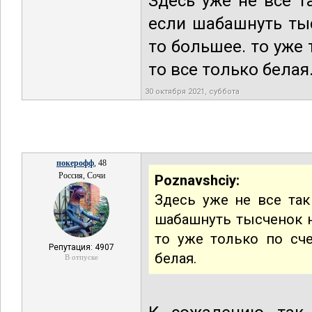
Здесь уже не все т
если шабашнуть тыс
то большее. то уже
то все только белая
30 октября 2021, суббота
покерофф
, 48
Россия, Сочи
Poznavshciy:
Здесь уже не все так
шабашнуть тысченок н
то уже только по сч
Репутация: 4907
белая.
В отпуске