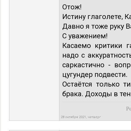
Отож!
Истину глаголете, К
Давно я тоже руку В
С уважением!
Касаемо критики г
надо с аккуратност
саркастично - воп
цугундер подвести.
Остаётся только т
брака. Доходы в тень
Р
28 октября 2021, четверг