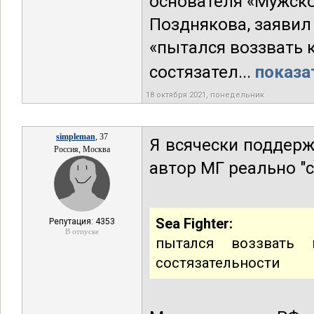
основателя «Мужско
Позднякова, заявил 
«пытался воззвать к
состязател...
показа
18 октября 2021, понедельник
simpleman
, 37
Я всячески поддерж
Россия, Москва
автор МГ реально "с
Sea Fighter:
Репутация: 4353
В отпуске
пытался воззвать 
состязательности