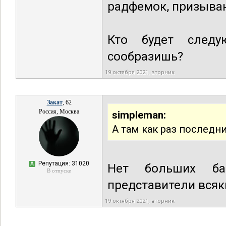
радфемок, призыва
Кто будет следу
сообразишь?
19 октября 2021, вторник
Закат
, 62
Россия, Москва
simpleman:
А там как раз последни
Репутация: 31020
А
Нет больших ба
В отпуске
представители всяк
19 октября 2021, вторник