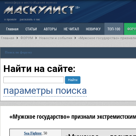
маносфера и место общения мужчин
18+
о проекте
рассказать о нас
Главная
СТАТЬИ
АВТОРЫ
НЕ ЧИТАЛ
НОВИЧКУ
ТОП-100
ФОР
Главная
ФОРУМ
Новости и события
«Мужское государство» признали
Ветка: Расстаюсь или Развожусь. САНЧАС
Ветка: Наболевшее. Выскажись!
Р
Поиск по форуму
РАЗДЕЛ: Разное
УЧЕБНИК
ТРИЛОГИЯ
ВИТРИНА
КОПИЛКА
ОТНОШ
Найти на сайте:
параметры поиска
«Мужское государство» признали экстремистским
Sea Fighter
, 50