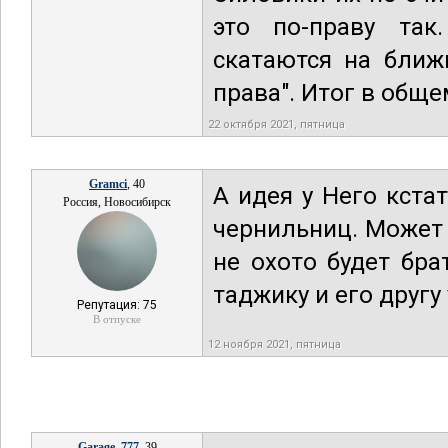
это по-праву так
скатаются на ближ
права". Итог в обще
22 октября 2021, пятница
Gramci
, 40
А идея у Него кста
Россия, Новосибирск
чернильниц. Может 
не охото будет бра
таджику и его другу
Репутация: 75
В отпуске
12 ноября 2021, пятница
Garage_777
, 39