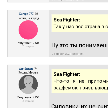
Garage_777
, 39
Россия, Белгород
Sea Fighter:
Так у нас вся страна в
Репутация: 2636
Ну это ты понимаешь
В отпуске
19 октября 2021, вторник
simpleman
, 37
Россия, Москва
Sea Fighter:
Что-то я не припом
радфемок, призывающи
Репутация: 4353
В отпуске
Силовики их не сч