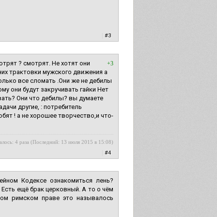
|
#3
трят ? смотрят. Не хотят они
+3
них трактовки мужского движения а
олько все сломать .Они же не дебилы
му они будут закручивать гайки Нет
вать? Они что дебилы? вы думаeте
адачи другие, : потребитель
любят ! а не хорошее творчество,и что-
лось: 4 раза (Последний: 13 июля 2015 в 15:08)
|
#4
ейном Кодексе ознакомиться лень?
Есть ещё брак церковный. А то о чём
ском римском праве это называлось