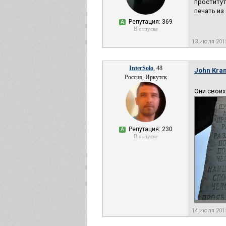
проститут
печать из
Репутация: 369
А
В отпуске
13 июля 20
InterSolo
, 48
John Kra
Россия, Иркутск
Они своих
Репутация: 230
А
В отпуске
14 июля 201