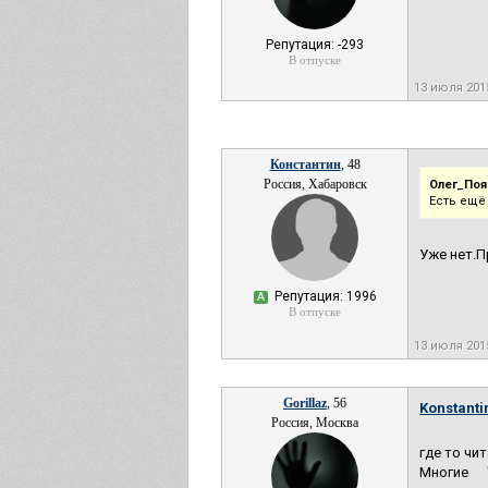
Репутация: -293
В отпуске
13 июля 20
Константин
, 48
Россия, Хабаровск
Олег_Поя
Есть ещё
Уже нет.П
Репутация: 1996
А
В отпуске
13 июля 20
Gorillaz
, 56
Konstanti
Россия, Москва
где то чи
Многие 