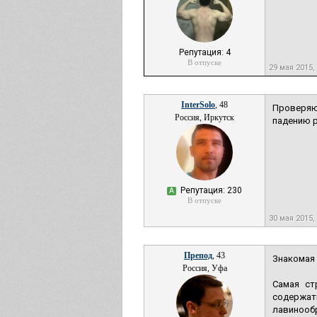
Репутация: 4
В отпуске
29 мая 2015,
InterSolo
, 48
Проверяют
Россия, Иркутск
падению 
Репутация: 230
А
В отпуске
30 мая 2015,
Препод
, 43
Знакомая 
Россия, Уфа
Самая ст
содержат
лавинооб