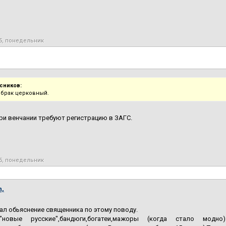
15, понедельник
сников:
 брак церковный.
ри венчании требуют регистрацию в ЗАГС.
15, понедельник
n,
тал обьяснение священника по этому поводу.
"новые русские",бандюги,богатеи,мажоры (когда стало модн