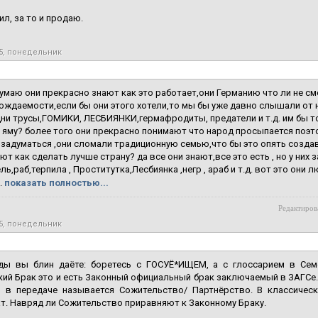
ил, за то и продаю.
15, понедельник
умаю они прекрасно знают как это работает,они Германию что ли не смо
ождаемости,если бы они этого хотели,то мы бы уже давно слышали от 
дни трусы,ГОМИКИ, ЛЕСБИЯНКИ,гермафродиты, предатели и т.д. им бы т
 яму? более того они прекрасно понимают что народ просыпается поэто
 задуматься ,они сломали традиционную семью,что бы это опять созда
ют как сделать лучше страну? да все они знают,все это есть , но у них з
ль,раб,терпила , Проститутка,Лесбиянка ,негр , араб и т.д. вот это они 
.
показать полностью...
Редактирова
15, понедельник
ды вы блин даёте: боретесь с ГОСУЁ*ИЩЕМ, а с глоссарием в Сем
ий Брак это и есть Законный официальный брак заключаемый в ЗАГСе. 
я в передаче называется Сожительство/ Партнёрство. В классиче
т. Навряд ли Сожительство приравняют к Законному Браку.