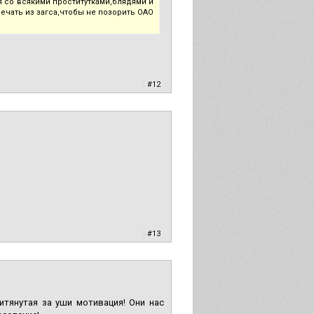
я со всякими проститутками,блядями и
 печать из загса,чтобы не позорить ОАО
|
#12
|
#13
итянутая за уши мотивация! Они нас