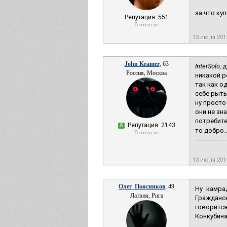
за что куп
Репутация: 551
В отпуске
13 июля 20
John Kramer
, 63
InterSolo,
д
Россия, Москва
никакой р
так как о
себе рыть
ну просто
они не зна
потребите
Репутация: 2143
А
то добро..
В отпуске
13 июля 20
Олег_Поясников
, 49
Ну камра
Латвия, Рига
Гражданск
говоритс
Конкубина