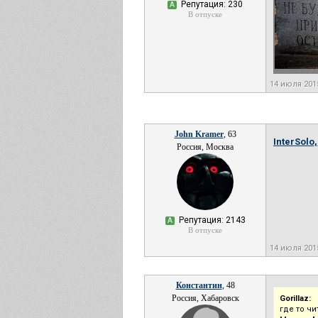
Репутация: 230
А
В отпуске
14 июля 201
John Kramer
, 63
InterSolo,
Россия, Москва
Репутация: 2143
А
В отпуске
14 июля 201
Константин
, 48
Россия, Хабаровск
Gorillaz:
где то ч