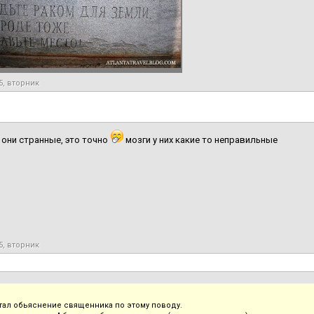
5, вторник
они странные, это точно
мозги у них какие то неправильные
5, вторник
итал обьяснение священника по этому поводу.