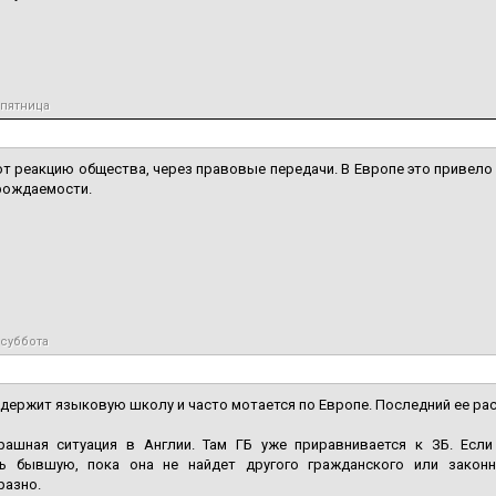
 пятница
 реакцию общества, через правовые передачи. В Европе это привело 
рождаемости.
 суббота
держит языковую школу и часто мотается по Европе. Последний ее ра
рашная ситуация в Англии. Там ГБ уже приравнивается к ЗБ. Есл
ь бывшую, пока она не найдет другого гражданского или законн
разно.