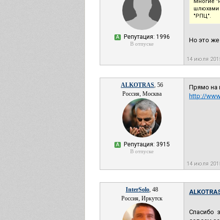
Многие "
шлюхами (
"РПЦ".
Репутация: 1996
А
Но это же
В отпуске
14 июля 201
ALKOTRAS
, 56
Прямо на 
Россия, Москва
http://www
Репутация: 3915
А
В отпуске
14 июля 201
InterSolo
, 48
ALKOTRAS
Россия, Иркутск
Спасибо з