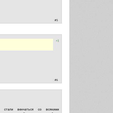
|
#5
+1
|
#6
о) стали венчаться со всякими