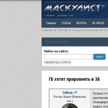
маносфера и место общения мужчин
18+
о проекте
рассказать о нас
Главная
СТАТЬИ
АВТОРЫ
НЕ ЧИТАЛ
Главная
ФОРУМ
Новости и события
ГБ 
Ветка: Расстаюсь или Развожусь. САНЧАС
Вет
Поиск по форуму
РАЗДЕЛ: Разное
УЧЕБНИК
ТРИЛОГИЯ
В
Найти на сайте:
параметры поиска
ГБ хотят прировнять в ЗБ
Volbran
, 44
Только чт
Россия, Киров (Кировская
критикова
обл.)
Планируе
знают,что