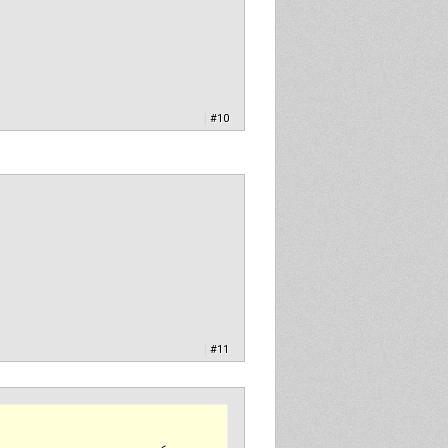
|
#10
|
#11