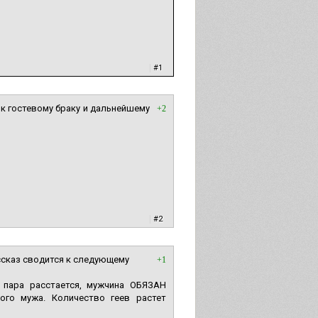
|
#1
к гостевому браку и дальнейшему
+2
|
#2
ссказ сводится к следующему
+1
и пара расстается, мужчина ОБЯЗАН
ого мужа. Количество геев растет