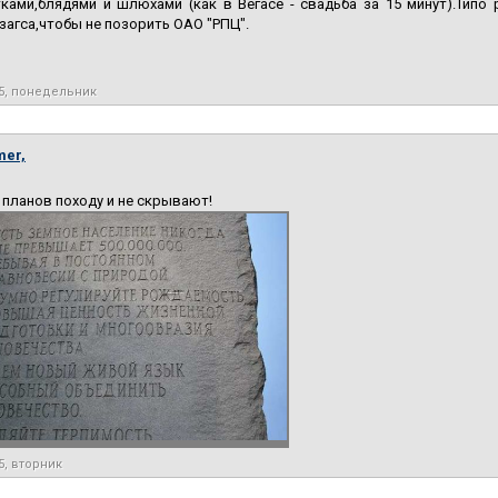
ками,блядями и шлюхами (как в Вегасе - свадьба за 15 минут).Типо 
 загса,чтобы не позорить ОАО "РПЦ".
15, понедельник
mer,
 планов походу и не скрывают!
5, вторник