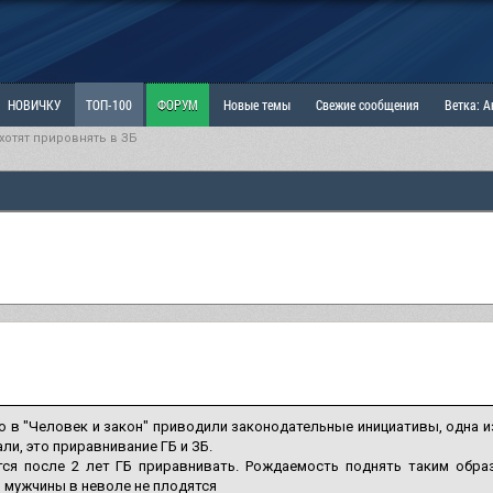
НОВИЧКУ
ТОП-100
ФОРУМ
Новые темы
Свежие сообщения
Ветка: 
хотят прировнять в ЗБ
ка: Наболевшее. Выскажись!
РАЗДЕЛ: Мы и Женщины
РАЗДЕЛ: Маскулизм, МД и
ИТРИНА
КОПИЛКА
ОТНОШЕНИЯ
о в "Человек и закон" приводили законодательные инициативы, одна из
ли, это приравнивание ГБ и ЗБ.
тся после 2 лет ГБ приравнивать. Рождаемость поднять таким образ
 мужчины в неволе не плодятся