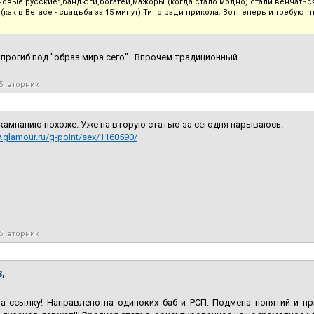
новые русские",бандюги,богатеи,мажоры (когда стало модно) стали венчатьс
как в Вегасе - свадьба за 15 минут).Типо ради прикола. Вот теперь и требуют
 прогиб под "образ мира сего"...Впрочем традиционный.
5, вторник
кампанию похоже. Уже на вторую статью за сегодня нарываюсь.
.glamour.ru/g-point/sex/1160590/
5, вторник
,
а ссылку! Направлено на одиноких баб и РСП. Подмена понятий и пр