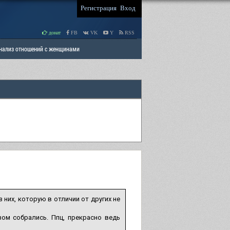
Регистрация
Вход
донат
FB
VK
Y
RSS
Анализ отношений с женщинами
 права мужчин
РАЗДЕЛ: Отцы и Дети
 них, которую в отличии от других не
ом собрались. Ппц, прекрасно ведь