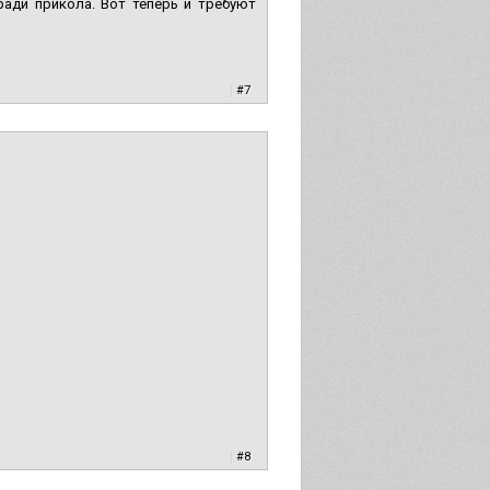
ради прикола. Вот теперь и требуют
|
#7
|
#8