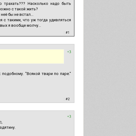
то трахать??? Насколько надо быть
ожно с такой жить?
неё бы не встал...
я с такими, что уж тогда удивляться
вых я вообще молчу...
|
#1
+3
 подобному. "Всякой твари по паре."
|
#2
+3
с,
здятину.