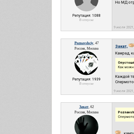
Но МД отр
Репутация: 1088
В отпуске
9 июля 2021
Poznavshciy
, 47
Закат,
Россия, Москва
Камрад, к
Опустош
Как можн
Каждой тва
Репутация: 1939
Спермоток
В отпуске
9 июля 2021
Закат
, 62
Россия, Москва
Poznavsh
Спермото
, камр