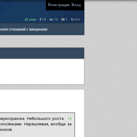
Регистрация
Вход
донат
FB
VK
Y
RSS
Анализ отношений с женщинами
 права мужчин
РАЗДЕЛ: Отцы и Дети
 мухосранска. Небольшого роста.
+1
олосёнками. Неряшливая, вообще за
ансков.