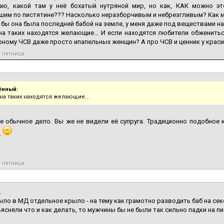
аю, какой там у неё бохатый нутряной мир, но как, КАК можно э
им по пистятине??? Насколько неразборчивым и небрезгливым? Как м
и бы она была последней бабой на земле, у меня даже под веществами на 
на таких находятся желающие... И если находятся любители обженитьс
ному ЧСВ даже просто ипапельных женщин? А про ЧСВ и ценник у краси
, пятница
ённый:
на таких находятся желающие...
е обычное дело. Вы же не видели её супруга. Традиционно подобное к
.
, пятница
.
ыло в МД отдельное крыло - на тему как грамотно разводить баб на сек
ьясняли что и как делать, то мужчины бы не были так сильно падки на пи