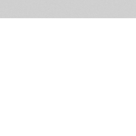
Помощь и контакты
Дружественны
Пользовательское соглашение
Мужское Движ
Емайл - info@masculist.ru
сёт ответственность за размещаемые пользователями материалы. Мнение авто
ещённых на страницах сайта, могут не совпадать с мнениями и позицией реда
Маскулист - просвещение мужчин © 2026