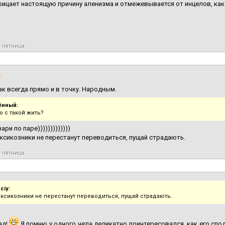
ицает настоящую причину аленизма и отмежевывается от инцелов, как
, пятница
ак всегда прямо и в точку. Народным.
ённый:
о с такой жить?
ри по паре)))))))))))))
сикозники не перестанут переводиться, пущай страдають.
, пятница
ciy:
ксикозники не перестанут переводиться, пущай страдають.
ад!
Я помню у одного чела деликатно поинтересовался, как его спо