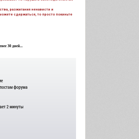
тва, разжигания ненависти и
 можете сдержаться, то просто покиньте
ее 30 дней...
ме
 постам форума
ает 2 минуты