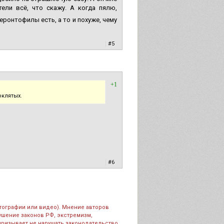
ели всё, что скажу. А когда пялю,
ронтофилы есть, а то и похуже, чему
|
#5
+1
оклятых.
|
#6
тографии или видео). Мнение авторов
рушение законов РФ, экстремизм,
призывает не нарушать законодательство