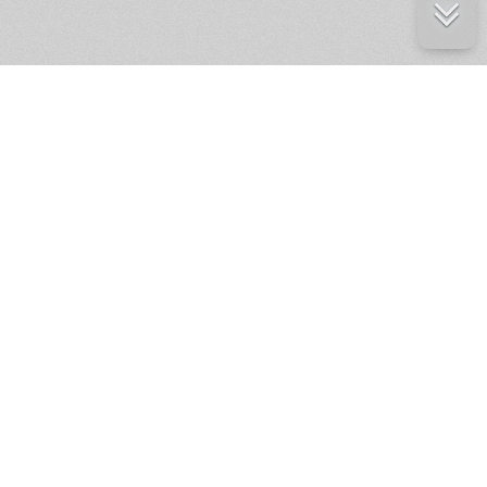
е ресурсы
ение России
ров статей и комментариев,
кции.