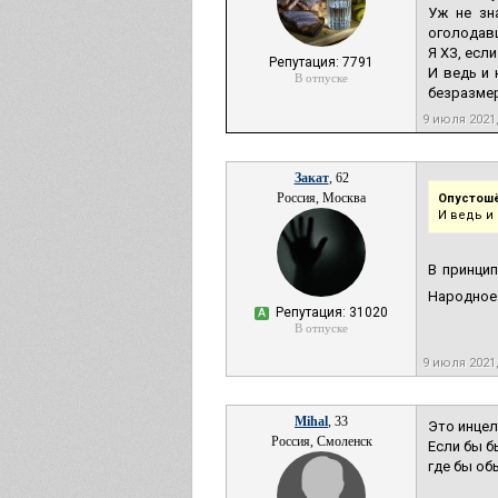
Уж не зн
оголодавш
Я ХЗ, есл
Репутация: 7791
И ведь и 
В отпуске
безразмер
9 июля 2021
Закат
, 62
Россия, Москва
Опустош
И ведь и 
В принцип
Народное
Репутация: 31020
А
В отпуске
9 июля 2021
Mihal
, 33
Это инцел
Россия, Смоленск
Если бы б
где бы об