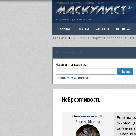
маносфера и место общения мужчин
18+
о проекте
рассказать о нас
Главная
СТАТЬИ
АВТОРЫ
НЕ ЧИТАЛ
Главная
ФОРУМ
Портрет бабораба
НеБ
Ветка: Расстаюсь или Развожусь. САНЧАС
Вет
Поиск по форуму
РАЗДЕЛ: Разное
УЧЕБНИК
ТРИЛОГИЯ
В
Найти на сайте:
параметры поиска
НеБрезгливость
Опустошённый
, 48
Есть на р
Россия, Москва
Жирнющая
собой не 
Недавно у