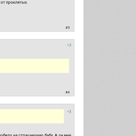
 от проклятых.
|
#3
+3
|
#4
+3
добило на страшнючую бабу. А он мне