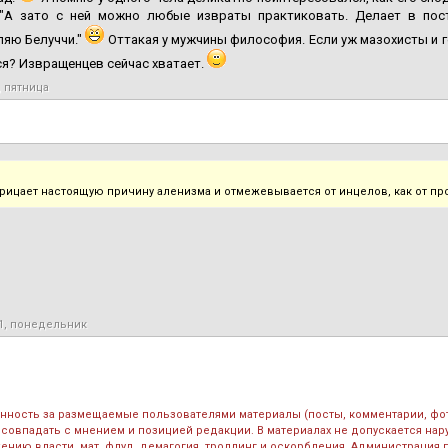
 "А зато с ней можно любые извраты практиковать. Делает в пост
ляю Белуччи."
Оттакая у мужчины философия. Если уж мазохисты и ге
я? Извращенцев сейчас хватает.
, пятница
рицает настоящую причину аленизма и отмежевывается от инцелов, как от пр
21, понедельник
енность за размещаемые пользователями материалы (посты, комментарии, фо
 совпадать с мнением и позицией редакции. В материалах не допускается на
ению власти, мат, флуд, демагогия, троллинг и оскорбления. Администрация 