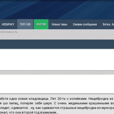
НОВИЧКУ
ТОП-100
ФОРУМ
Новые темы
Свежие сообщения
Ветка: 
резгливость
ка: Наболевшее. Выскажись!
РАЗДЕЛ: Мы и Женщины
РАЗДЕЛ: Маскулизм, МД и
ИТРИНА
КОПИЛКА
ОТНОШЕНИЯ
аботе одна новая кладовщица. Лет 20-ть с копейками. Нищебродка из
 шо пипец, поперёк себя шире. С очень жиденькими крашенными в
следит, одевается... ну, как одеваются страшные нищебродки из мухоср
знал, что она второй год взамужем...