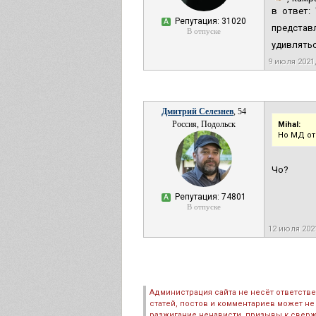
в ответ:
Репутация: 31020
А
представ
В отпуске
удивлятьс
9 июля 2021
Дмитрий Селезнев
, 54
Россия, Подольск
Mihal:
Но МД от
Чо?
Репутация: 74801
А
В отпуске
12 июля 20
Администрация сайта не несёт ответств
статей, постов и комментариев может не
разжигание ненависти, призывы к сверж