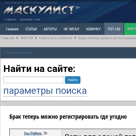
маносфера и место общения мужчин
18+
о проекте
рассказать о нас
Главная
СТАТЬИ
АВТОРЫ
НЕ ЧИТАЛ
НОВИЧКУ
ТОП-100
ФОР
Главная
ФОРУМ
Новости и события
Брак теперь можно регистрирова
Ветка: Расстаюсь или Развожусь. САНЧАС
Ветка: Наболевшее. Выскажись!
Р
Поиск по форуму
РАЗДЕЛ: Разное
УЧЕБНИК
ТРИЛОГИЯ
ВИТРИНА
КОПИЛКА
ОТНОШ
Найти на сайте:
параметры поиска
Брак теперь можно регистрировать где угодно
Sea Fighter
, 50