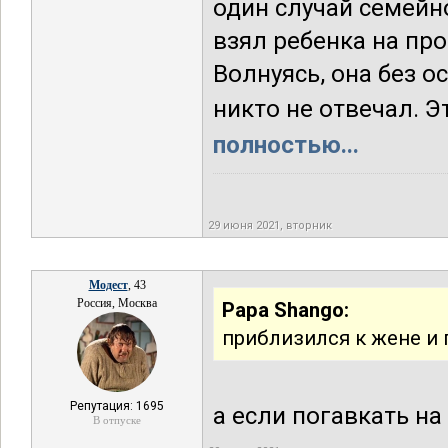
один случай семейно
взял ребенка на про
Волнуясь, она без о
никто не отвечал. Э
полностью...
29 июня 2021, вторник
Модест
, 43
Россия, Москва
Papa Shango:
приблизился к жене и 
Репутация: 1695
а если погавкать на
В отпуске