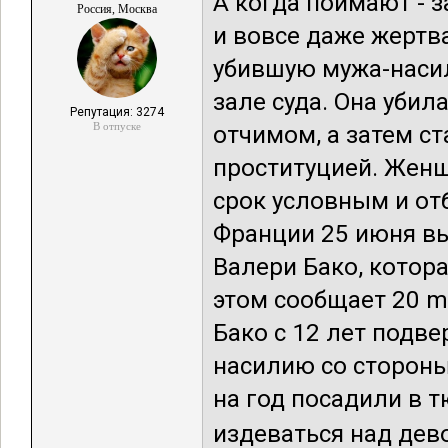
А когда поймают - за
Россия, Москва
и вовсе даже жертва
убившую мужа-наси
зале суда. Она убил
Репутация: 3274
В отпуске
отчимом, а затем с
проституцией. Женщ
срок условным и о
Франции 25 июня вы
Валери Бако, котора
этом сообщает 20 mi
Бако с 12 лет подв
насилию со стороны
на год посадили в 
издеваться над дево