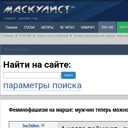
маносфера и место общения мужчин
18+
о проекте
рассказать о нас
Главная
СТАТЬИ
АВТОРЫ
НЕ ЧИТАЛ
НОВИЧКУ
ТОП-100
ФОР
Главная
ФОРУМ
Новости и события
Феминофашизм на марше: мужчин
Ветка: Расстаюсь или Развожусь. САНЧАС
Ветка: Наболевшее. Выскажись!
Р
Поиск по форуму
РАЗДЕЛ: Разное
УЧЕБНИК
ТРИЛОГИЯ
ВИТРИНА
КОПИЛКА
ОТНОШ
Найти на сайте:
параметры поиска
Феминофашизм на марше: мужчин теперь можно 
Sea Fighter
, 50