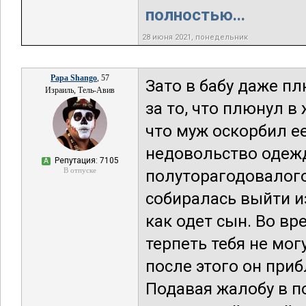
полностью...
28 июня 2021, понедельник
Papa Shango
, 57
Зато в бабу даже пл
Израиль, Тель-Авив
за то, что плюнул в
что муж оскорбил е
недовольство одежд
Репутация: 7105
А
В отпуске
полуторагодовалого
собиралась выйти и
как одет сын. Во в
терпеть тебя не мог
после этого он приб
Подавая жалобу в 