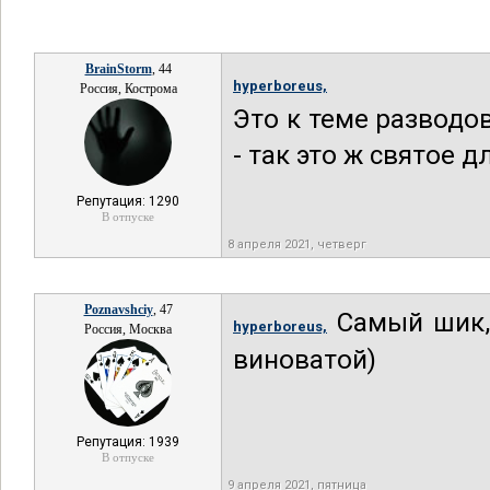
BrainStorm
, 44
hyperboreus,
Россия, Кострома
Это к теме разводо
- так это ж святое д
Репутация: 1290
В отпуске
8 апреля 2021, четверг
Poznavshciy
, 47
Самый шик, 
hyperboreus,
Россия, Москва
виноватой)
Репутация: 1939
В отпуске
9 апреля 2021, пятница