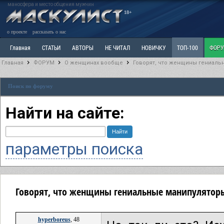
маносфера и место общения мужчин
18+
о проекте
рассказать о нас
Главная
СТАТЬИ
АВТОРЫ
НЕ ЧИТАЛ
НОВИЧКУ
ТОП-100
ФОР
Главная
ФОРУМ
О женщинах вообще
Говорят, что женщины гениальн
Ветка: Расстаюсь или Развожусь. САНЧАС
Ветка: Наболевшее. Выскажись!
Р
Поиск по форуму
РАЗДЕЛ: Разное
УЧЕБНИК
ТРИЛОГИЯ
ВИТРИНА
КОПИЛКА
ОТНОШ
Найти на сайте:
параметры поиска
Говорят, что женщины гениальные манипуляторы
hyperboreus
, 48