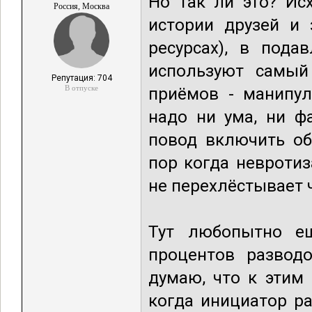
Но так ли это? Ис
Россия, Москва
истории друзей и 
ресурсах), в под
используют самый
Репутация: 704
В отпуске
приёмов - манипул
надо ни ума, ни ф
повод включить об
пор когда невротиз
не перехлёстывает 
Тут любопытно ещ
процентов развод
думаю, что к этим
когда инициатор ра