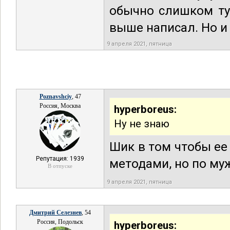
обычно слишком ту
выше написал. Но и
9 апреля 2021, пятница
Poznavshciy
, 47
Россия, Москва
hyperboreus:
Ну не знаю
Шик в том чтобы ее 
Репутация: 1939
методами, но по му
В отпуске
9 апреля 2021, пятница
Дмитрий Селезнев
, 54
Россия, Подольск
hyperboreus: