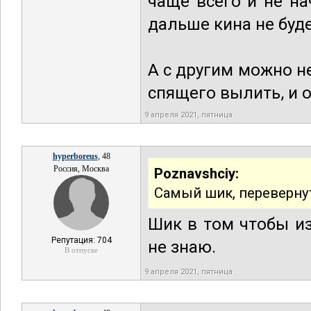
чаще всего и не на
дальше кина не буде
А с другим можно н
спящего вылить, и о
9 апреля 2021, пятница
hyperboreus
, 48
Россия, Москва
Poznavshciy:
Самый шик, перевернут
Шик в том чтобы из
Репутация: 704
не знаю.
В отпуске
9 апреля 2021, пятница