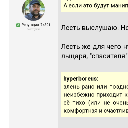
А если это будут мани
Репутация: 74801
А
Лесть выслушаю. Но
В отпуске
Лесть же для чего 
лыцаря, "спасителя" 
hyperboreus:
алень рано или поздно
неизбежно приходит к
её тихо (или не очен
комфортная и счастли