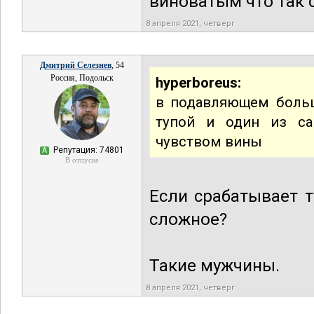
виноватым что так 
8 апреля 2021, четверг
Дмитрий Селезнев
, 54
Россия, Подольск
hyperboreus:
в подавляющем боль
тупой и один из са
чувством вины
Репутация: 74801
А
В отпуске
Если срабатывает т
сложное?
Такие мужчины.
8 апреля 2021, четверг