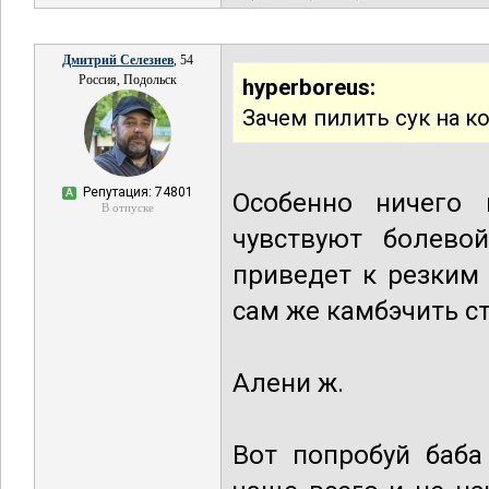
Дмитрий Селезнев
, 54
Россия, Подольск
hyperboreus:
Зачем пилить сук на к
Репутация: 74801
А
Особенно ничего 
В отпуске
чувствуют болево
приведет к резким
сам же камбэчить ст
Алени ж.
Вот попробуй баба