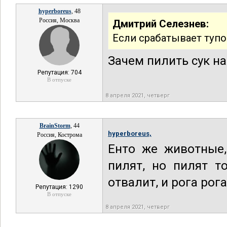
hyperboreus
, 48
Россия, Москва
Дмитрий Селезнев:
Если срабатывает тупо
Зачем пилить сук н
Репутация: 704
В отпуске
8 апреля 2021, четверг
BrainStorm
, 44
hyperboreus,
Россия, Кострома
Енто же животные,
пилят, но пилят т
отвалит, и рога рога
Репутация: 1290
В отпуске
8 апреля 2021, четверг