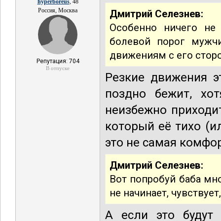
hyperboreus
, 48
Россия, Москва
Дмитрий Селезнев:
Особенно ничего не 
болевой порог мужч
движениям с его стор
Репутация: 704
В отпуске
Резкие движения э
поздно бежит, хо
неизбежно приходи
который её тихо (ил
это не самая комфор
Дмитрий Селезнев:
Вот попробуй баба мно
не начинает, чувствует
А если это будут