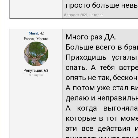
просто больше невы
8 апреля 2021, четверг
Maral
, 42
Много раз ДА.
Россия, Москва
Больше всего в бра
Приходишь усталый
спать. А тебя встр
Репутация: 63
В отпуске
опять не так, бескон
А потом уже стал в
делаю и неправильн
А когда выгоняла
которые в тот моме
эти все действия 