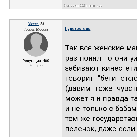
9 апреля 2021, пятница
Alexan
, 58
hyperboreus,
Россия, Москва
Так все женские ма
раз понял то они у
Репутация: 480
В отпуске
забивают кинестети
говорит "беги отс
(давим тоже чувст
может я и правда т
и не только с баба
тем же государство
пеленок, даже если