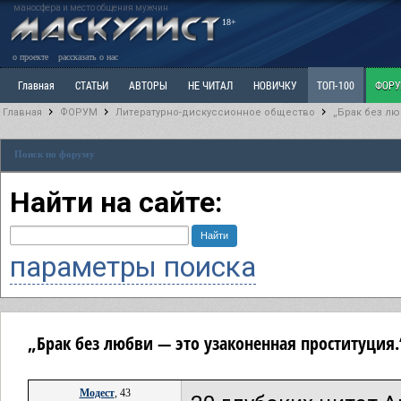
маносфера и место общения мужчин
18+
о проекте
рассказать о нас
Главная
СТАТЬИ
АВТОРЫ
НЕ ЧИТАЛ
НОВИЧКУ
ТОП-100
ФОР
Главная
ФОРУМ
Литературно-дискуссионное общество
„Брак без лю
Ветка: Расстаюсь или Развожусь. САНЧАС
Ветка: Наболевшее. Выскажись!
Р
Поиск по форуму
РАЗДЕЛ: Разное
УЧЕБНИК
ТРИЛОГИЯ
ВИТРИНА
КОПИЛКА
ОТНОШ
Найти на сайте:
параметры поиска
„Брак без любви — это узаконенная проституция
Модест
, 43