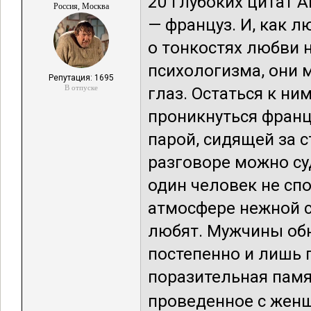
20 глубоких цитат 
Россия, Москва
— француз. И, как л
о тонкостях любви 
психологизма, они м
Репутация: 1695
В отпуске
глаз. Остаться к н
проникнуться франц
парой, сидящей за с
разговоре можно суд
один человек не спо
атмосфере нежной ст
любят. Мужчины обн
постепенно и лишь 
поразительная пам
проведенное с женщи