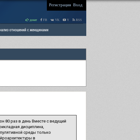
Регистрация
Вход
донат
FB
VK
Y
RSS
Анализ отношений с женщинами
 права мужчин
РАЗДЕЛ: Отцы и Дети
н 80 раз в день Вместе с ведущей
рикладная дисциплина,
ипулятивной среды только
нейроархитектуры в