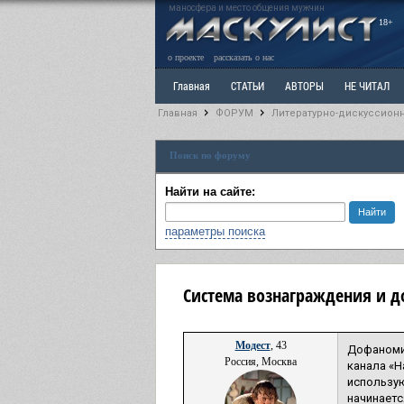
маносфера и место общения мужчин
18+
о проекте
рассказать о нас
Главная
СТАТЬИ
АВТОРЫ
НЕ ЧИТАЛ
Главная
ФОРУМ
Литературно-дискуссион
Ветка: Расстаюсь или Развожусь. САНЧАС
Вет
Поиск по форуму
РАЗДЕЛ: Разное
УЧЕБНИК
ТРИЛОГИЯ
В
Найти на сайте:
параметры поиска
Система вознаграждения и 
Модест
, 43
Дофаномик
Россия, Москва
канала «Н
использую
начинаетс