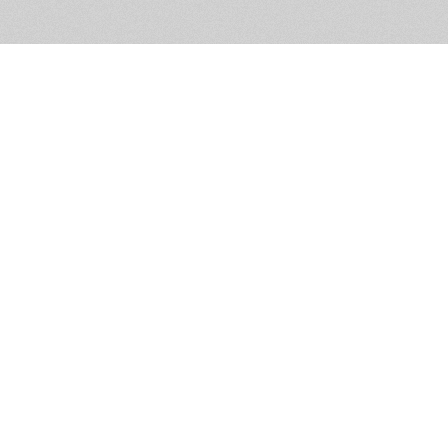
Помощь и контакты
Дружественны
Пользовательское соглашение
Мужское Движ
Емайл - info@masculist.ru
сёт ответственность за размещаемые пользователями материалы. Мнение авто
ещённых на страницах сайта, могут не совпадать с мнениями и позицией реда
Маскулист - просвещение мужчин © 2026