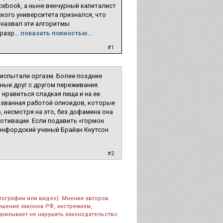
ebook, а ныне венчурный капиталист
кого университета признался, что
 назвал эти алгоритмы
азр...
показать полностью...
|
#1
е испытали оргазм. Более поздние
нные друг с другом переживания.
 нравиться сладкая пища и на ее
ызванная работой опиоидов, которые
 несмотря на это, без дофамина она
мотивации. Если подавить «гормон
тэнфордский ученый Брайан Кнутсон
|
#2
тографии или видео). Мнение авторов
рушение законов РФ, экстремизм,
призывает не нарушать законодательство