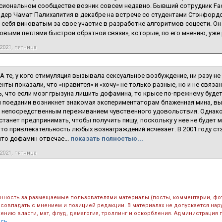
иональном сообществе возник совсем недавно. Бывший сотрудник Fac
дер Чамат Палихапития в декабре на встрече со студентами Стэнфордс
 себя виноватым за свое участие в разработке алгоритмов соцсети. Он
выми петлями быстрой обратной связи», которые, по его мнению, уже р
2021, пятница
 А те, у кого стимуляция вызывала сексуальное возбуждение, ни разу н
нты показали, что «нравится» и «хочу» не только разные, но и не связа
, что если мозг грызуна лишить дофамина, то крысе по-прежнему будет
 поедании возникнет знакомая экспериментаторам блаженная мина, в
 непосредственным переживанием чувственного удовольствия. Однако,
 станет предпринимать, чтобы получить пищу, поскольку у нее не будет 
 то привлекательность любых вознаграждений исчезает. В 2001 году с
что дофамин отвечае...
показать полностью...
2021, пятница
енность за размещаемые пользователями материалы (посты, комментарии, фо
 совпадать с мнением и позицией редакции. В материалах не допускается на
ению власти, мат, флуд, демагогия, троллинг и оскорбления. Администрация 
есь