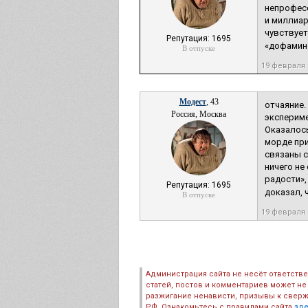
непрофесс
и миллиар
чувствует
Репутация: 1695
«дофамино
В отпуске
19 февраля 
Модест
, 43
отчаяние.
Россия, Москва
экспериме
Оказалось
морде при
связаны с
ничего не
радости»,
Репутация: 1695
доказал, 
В отпуске
19 февраля 
Администрация сайта не несёт ответств
статей, постов и комментариев может не
разжигание ненависти, призывы к сверж
РФ. Ознакомьтесь с правилами сайта
зд