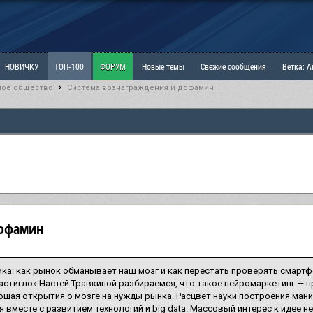
НОВИЧКУ
ТОП-100
ФОРУМ
Новые темы
Свежие сообщения
Ветка: 
ное общество
Система вознаграждения и дофамин
ка: Наболевшее. Выскажись!
РАЗДЕЛ: Мы и Женщины
РАЗДЕЛ: Маскулизм, МД и
ИТРИНА
КОПИЛКА
ОТНОШЕНИЯ
дофамин
а: как рынок обманывает наш мозг и как перестать проверять смартфо
астигло» Настей Травкиной разбираемся, что такое нейромаркетинг — п
щая открытия о мозге на нужды рынка. Расцвет науки построения ман
я вместе с развитием технологий и big data. Массовый интерес к идее 