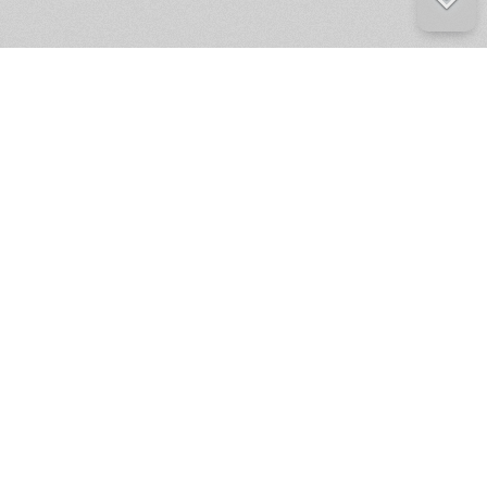
е ресурсы
ение России
ров статей и комментариев,
кции.