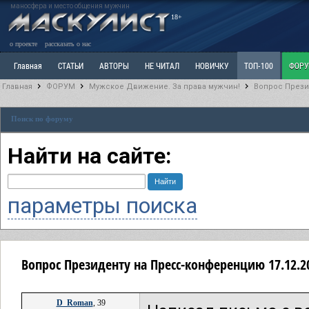
маносфера и место общения мужчин
18+
о проекте
рассказать о нас
Главная
СТАТЬИ
АВТОРЫ
НЕ ЧИТАЛ
НОВИЧКУ
ТОП-100
ФОР
Главная
ФОРУМ
Мужское Движение. За права мужчин!
Вопрос Презид
Ветка: Расстаюсь или Развожусь. САНЧАС
Ветка: Наболевшее. Выскажись!
Р
Поиск по форуму
РАЗДЕЛ: Разное
УЧЕБНИК
ТРИЛОГИЯ
ВИТРИНА
КОПИЛКА
ОТНОШ
Найти на сайте:
параметры поиска
Вопрос Президенту на Пресс-конференцию 17.12.20
D_Roman
, 39