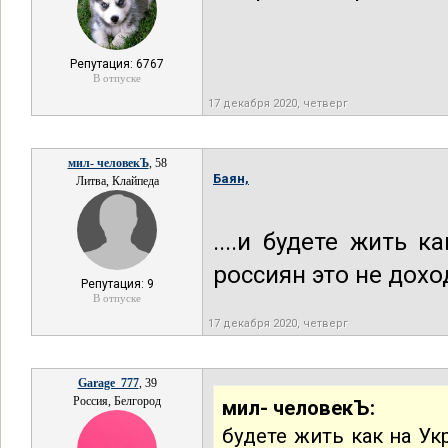
Репутация: 6767
В отпуске
17 декабря 2020, четверг
мил- человекЪ
, 58
Баян,
Литва, Клайпеда
....и будете жить 
россиян это не доход
Репутация: 9
В отпуске
17 декабря 2020, четверг
Garage_777
, 39
Россия, Белгород
мил- человекЪ:
будете жить как на Ук