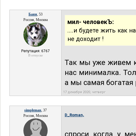
Баян
, 53
Россия, Москва
мил- человекЪ:
....и будете жить как 
не доходит !
Репутация: 6767
В отпуске
Так мы уже живем к
нас минималка. Тол
а мы самая богатая 
17 декабря 2020, четверг
simpleman
, 37
D_Roman,
Россия, Москва
спроси когда у ме