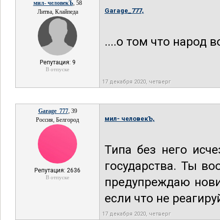
мил- человекЪ
, 58
Garage_777,
Литва, Клайпеда
....о том что народ в
Репутация: 9
В отпуске
17 декабря 2020, четверг
Garage_777
, 39
мил- человекЪ,
Россия, Белгород
Типа без него исч
государства. Ты во
Репутация: 2636
В отпуске
предупреждаю нови
если что не реагиру
17 декабря 2020, четверг