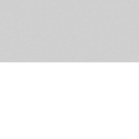
Помощь и контакты
Дружественны
Пользовательское соглашение
Мужское Движ
Емайл - info@masculist.ru