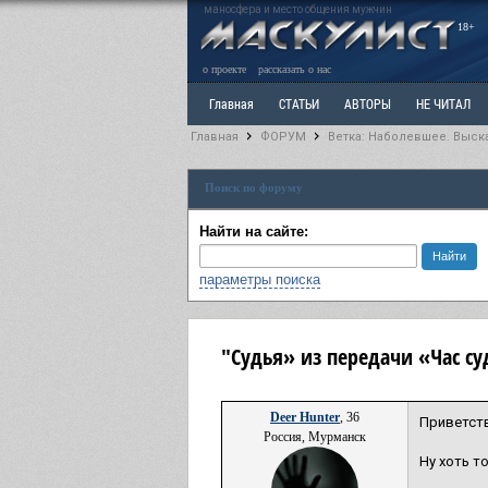
маносфера и место общения мужчин
18+
о проекте
рассказать о нас
Главная
СТАТЬИ
АВТОРЫ
НЕ ЧИТАЛ
Главная
ФОРУМ
Ветка: Наболевшее. Выск
Ветка: Расстаюсь или Развожусь. САНЧАС
Вет
Поиск по форуму
РАЗДЕЛ: Разное
УЧЕБНИК
ТРИЛОГИЯ
В
Найти на сайте:
параметры поиска
"Судья» из передачи «Час с
Deer Hunter
, 36
Приветст
Россия, Мурманск
Ну хоть т