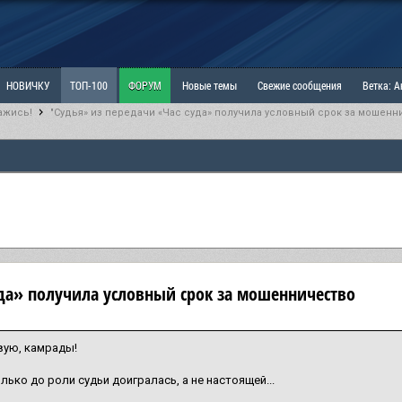
НОВИЧКУ
ТОП-100
ФОРУМ
Новые темы
Свежие сообщения
Ветка: 
ажись!
"Судья» из передачи «Час суда» получила условный срок за мошенн
ка: Наболевшее. Выскажись!
РАЗДЕЛ: Мы и Женщины
РАЗДЕЛ: Маскулизм, МД и
ИТРИНА
КОПИЛКА
ОТНОШЕНИЯ
уда» получила условный срок за мошенничество
вую, камрады!
олько до роли судьи доигралась, а не настоящей...