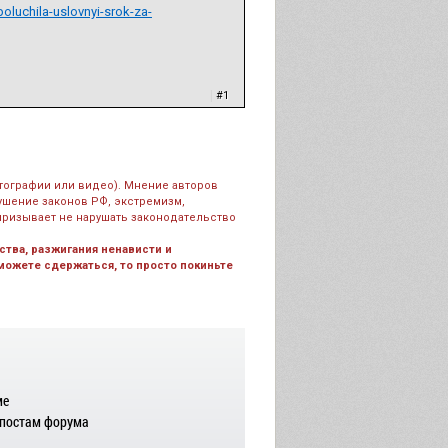
oluchila-uslovnyi-srok-za-
|
#1
тографии или видео). Мнение авторов
рушение законов РФ, экстремизм,
призывает не нарушать законодательство
тва, разжигания ненависти и
 можете сдержаться, то просто покиньте
ме
 постам форума