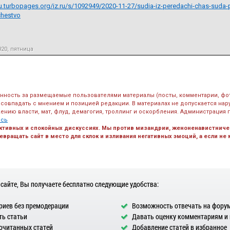
-ru.turbopages.org/iz.ru/s/1092949/2020-11-27/sudia-iz-peredachi-chas-suda-p
hestvo
020, пятница
енность за размещаемые пользователями материалы (посты, комментарии, фо
 совпадать с мнением и позицией редакции. В материалах не допускается на
ению власти, мат, флуд, демагогия, троллинг и оскорбления. Администрация 
есь
ктивных и спокойных дискуссиях. Мы против мизандрии, женоненавистничес
вращать сайт в место для склок и изливания негативных эмоций, а если не
 сайте, Вы получаете бесплатно следующие удобства:
иев без премодерации
Возможность отвечать на фору
ь статьи
Давать оценку комментариям и
очитанных статей
Добавление статей в избранное