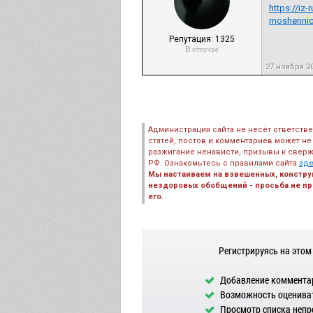
https://iz
moshennic
Репутация: 1325
В отпуске
27 ноября 2
Администрация сайта не несёт ответств
статей, постов и комментариев может не
разжигание ненависти, призывы к сверж
РФ. Ознакомьтесь с правилами сайта
зд
Мы настаиваем на взвешенных, констру
нездоровых обобщений - просьба не пре
его.
Регистрируясь на этом
Добавление комментар
Возможность оцениват
Просмотр списка непр