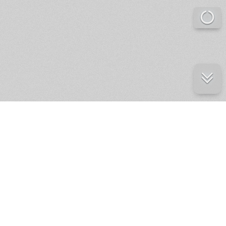
е ресурсы
ение России