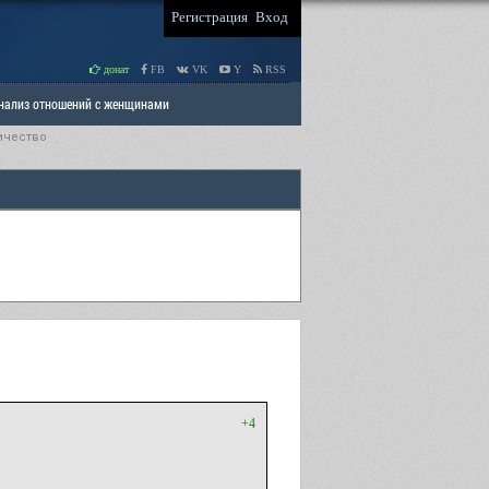
Регистрация
Вход
донат
FB
VK
Y
RSS
Анализ отношений с женщинами
ичество
 права мужчин
РАЗДЕЛ: Отцы и Дети
+4