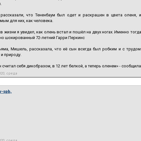
.
 рассказали, что Тененбаум был одет и раскрашен в цвета оленя, и
мым для них, как человека.
в жизни я увидел, как олень встал и пошёл на двух ногах. Именно тог
но шокированный 72-летний Гарри Перкинс
яма, Мишель, рассказала, что её сын всегда был робким и с трудом
и природу.
он считал себя дикобразом, в 12 лет белкой, а теперь оленем» - сообщ
020, среда
y-spb,
020, среда