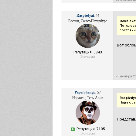
Raspizdyai
, 44
Россия, Санкт-Петербург
Doubleke
По слова
состояни
Вот облом
Репутация: 3843
В отпуске
25 ноября 2
Papa Shango
, 57
Израиль, Тель-Авив
Raspizdya
Надеюсь,
Представл
Репутация: 7105
А
В отпуске