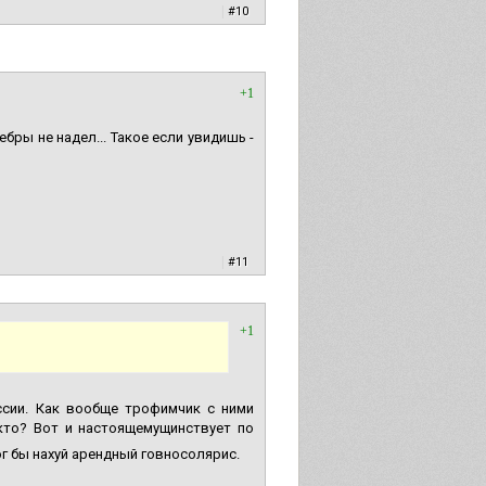
|
#10
+1
бры не надел... Такое если увидишь -
|
#11
+1
ссии. Как вообще трофимчик с ними
кто? Вот и настоящемущинствует по
г бы нахуй арендный говносолярис.