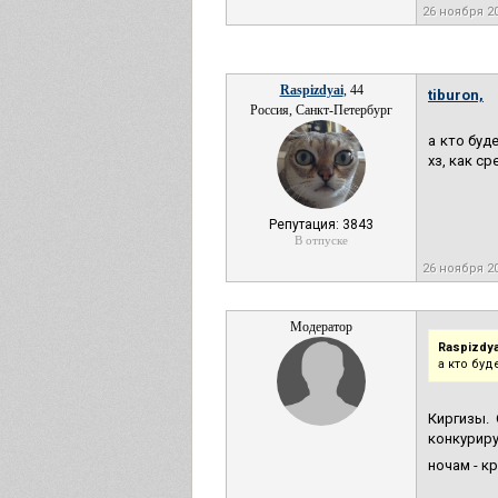
26 ноября 2
Raspizdyai
, 44
tiburon,
Россия, Санкт-Петербург
а кто буд
хз, как ср
Репутация: 3843
В отпуске
26 ноября 2
Модератор
Raspizdya
а кто буд
Киргизы.
конкурир
ночам - к