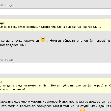
020, среда
ngo:
ляю, как удивится охотник, подстрелив слона в лесах Южной Каролины.
, когда в суде окажется
. Нельзя убивать слонов (и негров) в
ном подписанный.
020, среда
i:
, когда в суде окажется smile . Нельзя убивать слонов (и негров) в 
ном подписанный.
аролине еще много хороших законов. Например, мужу разрешается на 
 это можно только по воскресеньям и только на ступеньках здания 