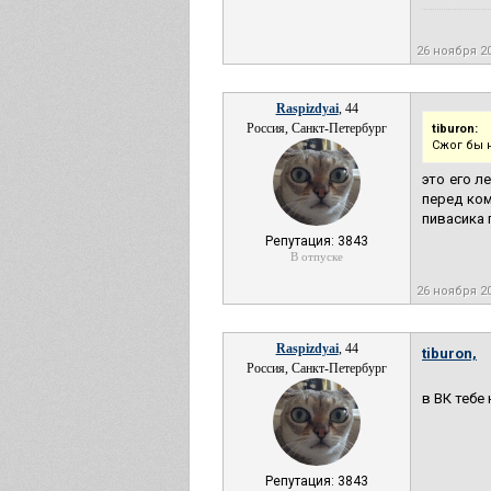
26 ноября 2
Raspizdyai
, 44
Россия, Санкт-Петербург
tiburon:
Сжог бы 
это его л
перед ком
пивасика 
Репутация: 3843
В отпуске
26 ноября 2
Raspizdyai
, 44
tiburon,
Россия, Санкт-Петербург
в ВК тебе 
Репутация: 3843