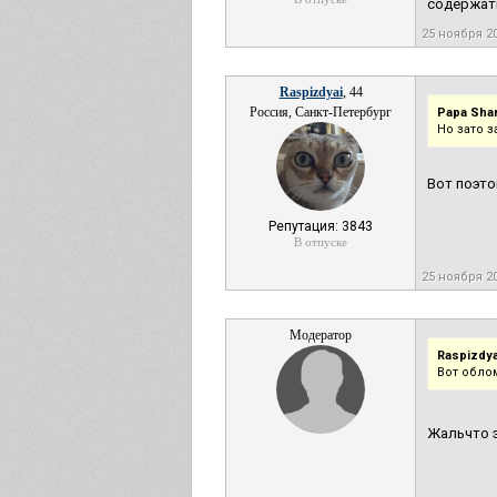
содержать
25 ноября 2
Raspizdyai
, 44
Россия, Санкт-Петербург
Papa Sha
Но зато 
Вот поэто
Репутация: 3843
В отпуске
25 ноября 2
Модератор
Raspizdya
Вот обло
Жальчто э