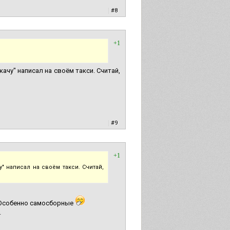
|
#8
+1
качу" написал на своём такси. Считай,
|
#9
+1
" написал на своём такси. Считай,
. Особенно самосборные
.