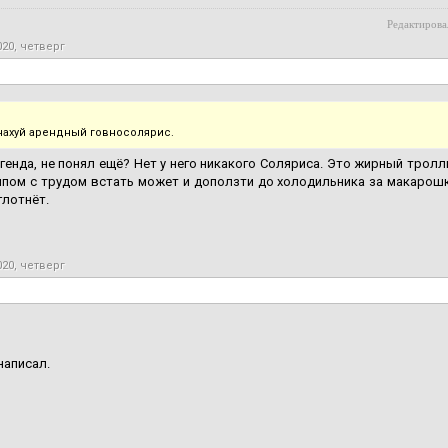
Редактирова
020, четверг
нахуй арендный говносолярис.
егенда, не понял ещё? Нет у него никакого Соляриса. Это жирный тролл
пом с трудом встать может и доползти до холодильника за макарошк
глотнёт.
020, четверг
написал.