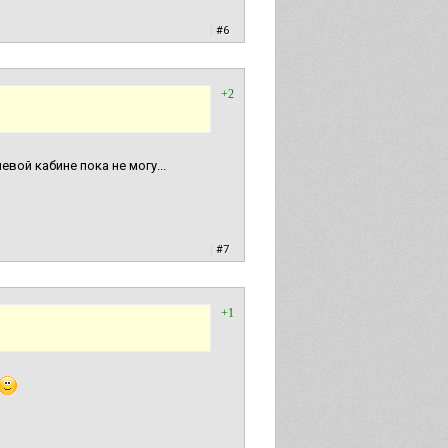
|
#6
+2
евой кабине пока не могу...
|
#7
+1