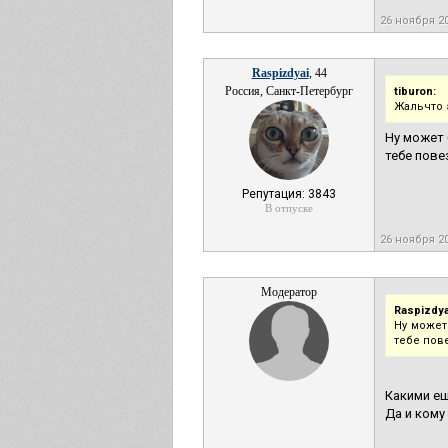
26 ноября 2
Raspizdyai
, 44
Россия, Санкт-Петербург
tiburon:
Жальчто 
Ну может 
тебе пове
Репутация: 3843
В отпуске
26 ноября 2
Модератор
Raspizdya
Ну может
тебе пов
Какими ещ
Да и кому