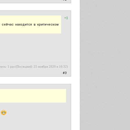
+1
 сейчас находится в критическом
лось: 1 раз (Последний: 25 ноября 2020 в 16:32)
|
#3
.