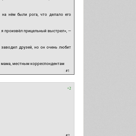
 на нём были рога, что делало его
да я произвёл прицельный выстрел», —
 заводил друзей, но он очень любит
ила мама, местным корреспондентам
|
#1
+2
|
#2