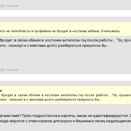
020, четверг
это не ленобласть и трофимов не бродит в костюме кабана. Оченьжаль
бродит в своих ебенях в костюме антилопы гну после работы... "Эх, про
зло - пальнул и с ментами долго разбираться пришлось бы...
020, четверг
i:
 бродит в своих ебенях в костюме антилопы гну после работы... "Эх, прокачу
езло - пальнул и с ментами долго разбираться пришлось бы...
ё ментами? Пули гладкоствола и картечь, никак не идентифицируются
 надо маратся с этим кормом для ворон и бешенных лисиц падальщиков