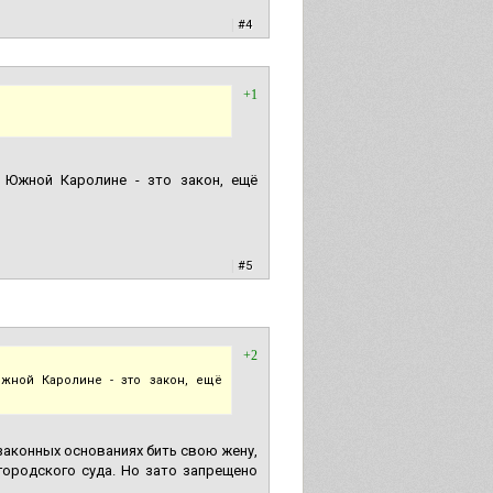
|
#4
+1
 Южной Каролине - зто закон, ещё
|
#5
+2
Южной Каролине - зто закон, ещё
законных основаниях бить свою жену,
городского суда. Но зато запрещено