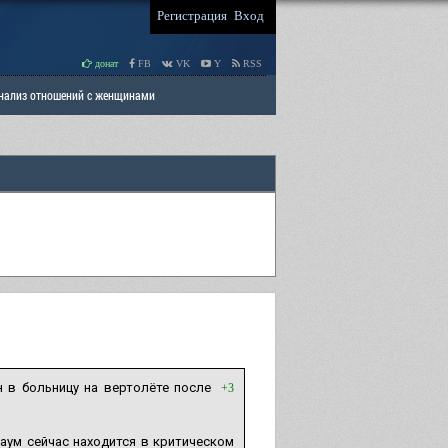
Регистрация
Вход
донат
FB
VK
Y
RSS
Анализ отношений с женщинами
 права мужчин
РАЗДЕЛ: Отцы и Дети
 в больницу на вертолёте после
+3
аум сейчас находится в критическом