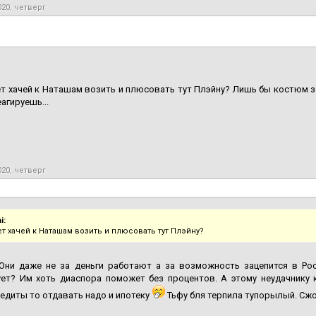
020, четверг
ет хачей к Наташам возить и плюсовать тут Плэйну? Лишь бы костюм зе
еагируешь...
020, четверг
i:
ет хачей к Наташам возить и плюсовать тут Плэйну?
 Они даже не за деньги работают а за возможность зацепится в Ро
ует? Им хоть диаспора поможет без процентов. А этому неудачнику 
редиты то отдавать надо и ипотеку
Тьфу бля терпила тупорылый. Сжо