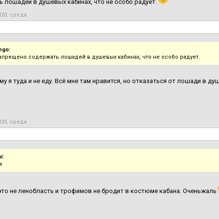
 лошадей в душевых кабинах, что не особо радует.
020, среда
ngo:
запрещено содержать лошадей в душевых кабинах, что не особо радует.
му я туда и не еду. Всё мне там нравится, но отказаться от лошади в душ
020, среда
i:
м
то не ленобласть и трофимов не бродит в костюме кабана. Оченьжаль