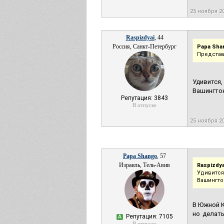
25 ноября 2
Raspizdyai
, 44
Россия, Санкт-Петербург
Papa Sha
Представ
Удивится
Вашингто
Репутация: 3843
В отпуске
25 ноября 2
Papa Shango
, 57
Израиль, Тель-Авив
Raspizdya
Удивится
Вашингто
В Южной К
но делать
Репутация: 7105
А
В отпуске