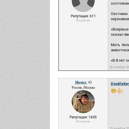
состоянии
Охотники
Репутация: 611
неузнавае
В отпуске
«Впервые 
сказал яв
Мать Уиль
животных 
«В 8 лет 
25 ноября 2
Модест
, 43
Doubleke
Россия, Москва
Репутация: 1695
В отпуске
25 ноября 2