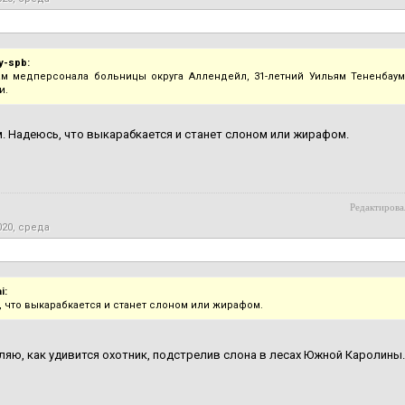
y-spb:
м медперсонала больницы округа Аллендейл, 31-летний Уильям Тененбаум
и.
. Надеюсь, что выкарабкается и станет слоном или жирафом.
Редактирова
020, среда
i:
 что выкарабкается и станет слоном или жирафом.
яю, как удивится охотник, подстрелив слона в лесах Южной Каролины