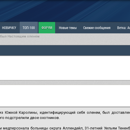
НОВИЧКУ
ТОП-100
ФОРУМ
Новые темы
Свежие сообщения
Ветка: 
 был Настоящим оленем
ка: Наболевшее. Выскажись!
РАЗДЕЛ: Мы и Женщины
РАЗДЕЛ: Маскулизм, МД и
ИТРИНА
КОПИЛКА
ОТНОШЕНИЯ
из Южной Каролины, идентифицирующий себя оленем, был доставлен
 его подстрелили двое охотников.
 медперсонала больницы округа Аллендейл, 31-летний Уильям Тененб