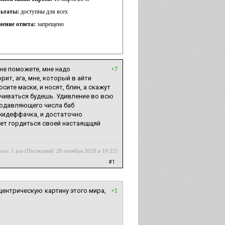
льтаты:
доступны для всех
нение ответа:
запрещено
 не поможете, мне надо
+7
рит, ага, мне, который в айти
сите маски, и носят, блин, а скажут
плачиваться будешь. Удивление во всю
 подавляющего числа баб
яжидеффачка, и достаточно
удет гордиться своей настаящщяй
ось: 1 раз (Последний: 28 октября 2020 в 10:22)
|
#1
центрическую картину этого мира,
+1