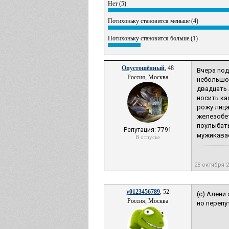
Нет (5)
Потихоньку становится меньше (4)
Потихоньку становится больше (1)
Опустошённый
, 48
Вчера под
Россия, Москва
небольшой
двадцать 
носить ка
рожу лица
железобет
поулыбать
Репутация: 7791
мужикавас
В отпуске
28 октября 
y0123456789
, 52
(с) Алени
Россия, Москва
но перепу