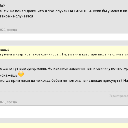
бя?
, т.к. не понял даже, что я про случаи НА РАБОТЕ. А если бы у меня в кв
такое не случается
2020, среда
ённый:
 у меня в квартире такое случилось... Не, у меня в квартире такое не случаетс
о дело тут все супермэны. Но как пися замаячит, вы и свинину ночью жра
не скажешь
 когда прям никогда не когда бабам не помогал в надежде присунуть? На
Редактировал
2020, среда