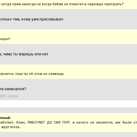
е когда прям никогда не когда бабам не помогал в надежде присунуть?
олько тем, кому уже присовывал
верю!!
х, чему ты веришь или нет
случится, тока ты об этом не скажешь
нги записался?
2020, среда
ённый:
аботает, блин, РАБОТАЕТ ДО СИХ ПОР, и ничего не меняется, как были ст
 жрут ягель.