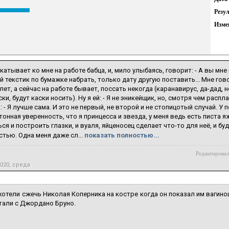
Резу
Изме
катывает ко мне на работе бабца, и, мило улыбаясь, говорит: - А вы мне
 текстик по бумажке набрать, только дату другую поставить... Мне гово
лет, а сейчас на работе бывает, поссать некогда (каранавирус, да-дад, но
ски, будут каски носить). Ну я ей: - Я не эникейщик, но, смотря чем рас
: - Я лучше сама. И это не первый, не второй и не стопицотый случай. У
онная уверенность, что я принцесса и звезда, у меня ведь есть писта 
ся и построить глазки, и вуаля, яйценосец сделает что-то для неё, и б
тью. Одна меня даже сл...
показать полностью...
Редактировал
2020, среда
 хотели сжечь Николая Коперника на костре когда он показал им вагино
тали с Джордано Бруно.