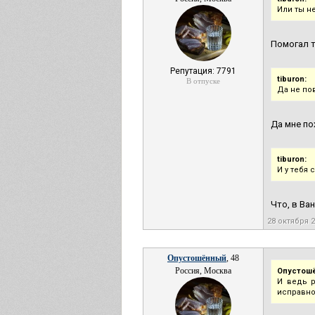
Или ты н
Помогал т
Репутация: 7791
tiburon:
В отпуске
Да не по
Да мне по
tiburon:
И у тебя 
Что, в Ва
28 октября 
Опустошённый
, 48
Россия, Москва
Опустош
И ведь р
исправно