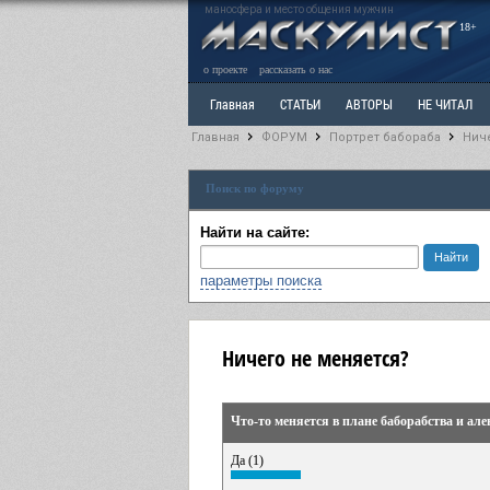
маносфера и место общения мужчин
18+
о проекте
рассказать о нас
Главная
СТАТЬИ
АВТОРЫ
НЕ ЧИТАЛ
Главная
ФОРУМ
Портрет бабораба
Нич
Ветка: Расстаюсь или Развожусь. САНЧАС
Вет
Поиск по форуму
РАЗДЕЛ: Разное
УЧЕБНИК
ТРИЛОГИЯ
В
Найти на сайте:
параметры поиска
Ничего не меняется?
Что-то меняется в плане баборабства и ал
Да (1)