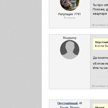
Ты про се
Похоже, да
квартире 
Репутация: 7791
В отпуске
28 октября 
Модератор
Опустош
А если бы
Да понятн
об этом 
Или ты не
28 октября 
Опустошённый
, 48
Россия, Москва
tiburon: