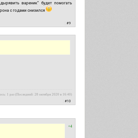
одырявить вареник" будет помогать
рона с годами снизился
|
#9
ось: 1 раз (Последний: 28 октября 2020 в 16:40)
|
#10
+4