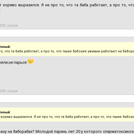
т коряво выразился. Я не про то, что та баба работает, а про то, ч
х
2020, среда
ённый:
то, что та баба работает, а про то, что такие бабские ужимки работают на бабор
няли,не парься
2020, среда
ённый:
т коряво выразился. Я не про то, что та баба работает, а про то, что такие баб
азу на баборабах? Молодой парень лет 20 у которого сперматоксикоз