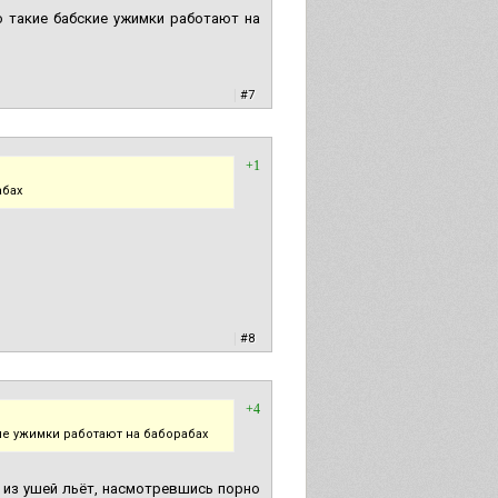
то такие бабские ужимки работают на
|
#7
+1
абах
|
#8
+4
ские ужимки работают на баборабах
 из ушей льёт, насмотревшись порно