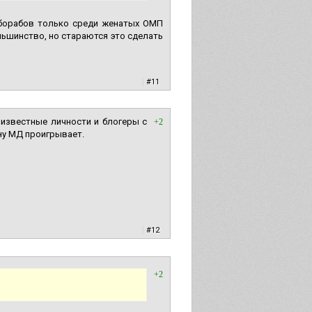
баборабов только среди женатых ОМП
льшинство, но стараются это сделать
|
#11
 известные личности и блогеры с
+2
ну МД проигрывает.
|
#12
+2