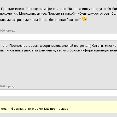
. Прежде всего благодаря инфе в инете. Лично я вижу вокруг себя 
поколения. Молодняк умнее. Присунуть какой-нибудь шкуре готовы бо
ьными затратами и тем более без всяких "загсов".
2020, среда
нет... Последнее время феерических аленей встречал( Кстати, многие
писчиков выступают за феминизм, так что боюсь информационную вой
2020, среда
боюсь информационную войну МД проигрывает