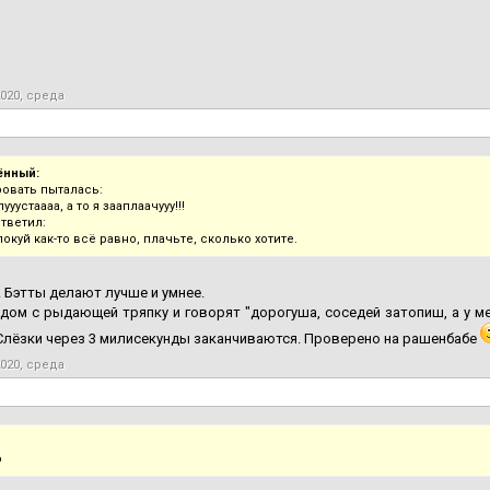
2020, среда
ённый:
овать пыталась:
ууустаааа, а то я зааплаачууу!!!
ответил:
покуй как-то всё равно, плачьте, сколько хотите.
 Бэтты делают лучше и умнее.
дом с рыдающей тряпку и говорят "дорогуша, соседей затопиш, а у ме
 Слёзки через 3 милисекунды заканчиваются. Проверено на рашенбабе
2020, среда
о