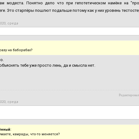
ам модеста. Понятно дело что при гепотетическом намёке на "пр
ге. Это старпёры пошлют подальше потому как у них уровень тестосте
2020, среда
разу на баборабах?
о.
объяснять тебе уже просто лень, да и смысла нет.
Редактировал
2020, среда
ённый:
умаете, камрады, что-то меняется?