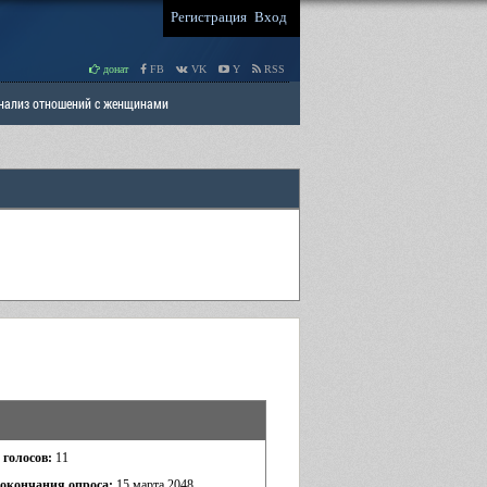
Регистрация
Вход
донат
FB
VK
Y
RSS
Анализ отношений с женщинами
 права мужчин
РАЗДЕЛ: Отцы и Дети
 голосов:
11
 окончания опроса:
15 марта 2048