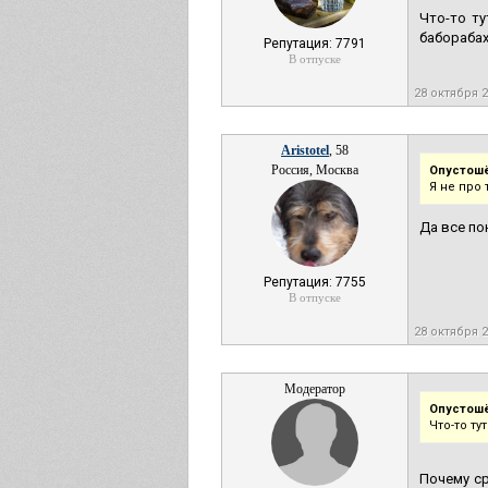
Что-то ту
бабораба
Репутация: 7791
В отпуске
28 октября 
Aristotel
, 58
Россия, Москва
Опустош
Я не про 
Да все по
Репутация: 7755
В отпуске
28 октября 
Модератор
Опустош
Что-то ту
Почему ср