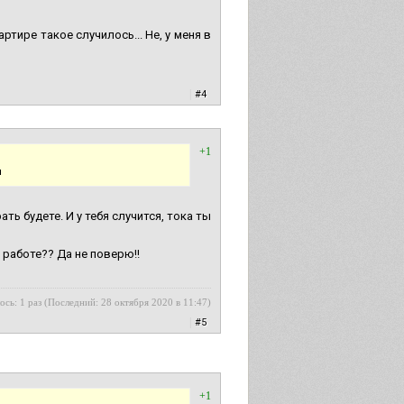
артире такое случилось... Не, у меня в
|
#4
+1
я
ть будете. И у тебя случится, тока ты
 работе?? Да не поверю!!
ось: 1 раз (Последний: 28 октября 2020 в 11:47)
|
#5
+1