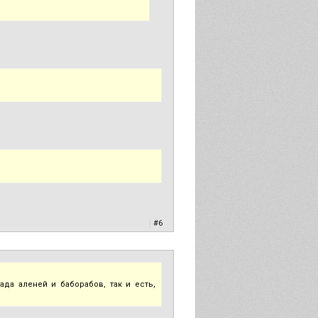
|
#6
ада аленей и баборабов, так и есть,