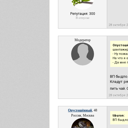
Репутация: 300
В отпуске
28 октября 
Модератор
Опустош
шантажир
- Ну пожал
На что я 
- Да мне 
ВП быдло.
Кладут ря
пить чай.
28 октября 
Опустошённый
, 48
Россия, Москва
tiburon:
ВП быдл