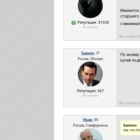
Меняется
старшего 
Репутация: 31020
А
с минимал
В отпуске
28 октября 
Santoro
, 37
По моему 
Россия, Москва
кучей под
Репутация: 667
В отпуске
28 октября 
Sham
, 64
Россия, Симферополь
Santoro:
так что 