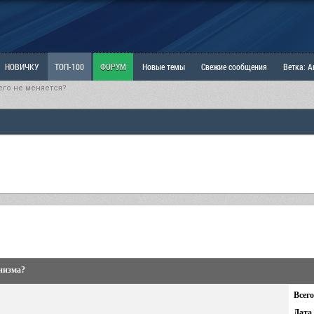
НОВИЧКУ
ТОП-100
ФОРУМ
Новые темы
Свежие сообщения
Ветка: 
его не меняется?
ка: Наболевшее. Выскажись!
РАЗДЕЛ: Мы и Женщины
РАЗДЕЛ: Маскулизм, МД и
ИТРИНА
КОПИЛКА
ОТНОШЕНИЯ
енизма?
Всего
Дата