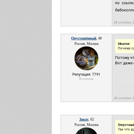
по ссылк
бабоколле
28 октября 
Опустошённый
, 48
Россия, Москва
tiburon:
Почему с
Потому чт
Вот даже 
Репутация: 7791
В отпуске
28 октября 
Закат
, 62
Россия, Москва
Опустош
Так что д