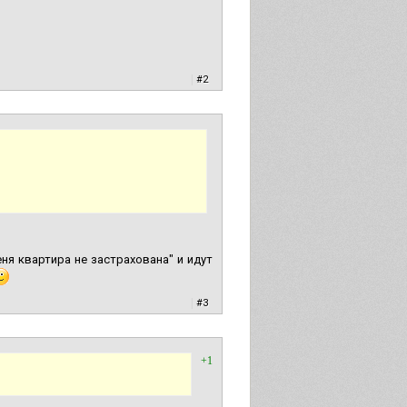
|
#2
ня квартира не застрахована" и идут
|
#3
+1