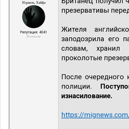
Британец получил 
Израиль, Хайфа
презервативы перед
Жителя английск
Репутация: 4041
В отпуске
заподозрила его п
словам, хранил 
проколотые презер
После очередного 
полиции.
Поступ
изнасилование.
https://mignews.com