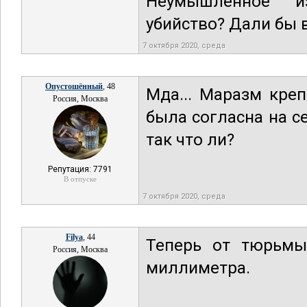
Неумышленное из
убийство? Дали бы в
7 октября 2020, среда
Опустошённый
, 48
Мда... Маразм креп
Россия, Москва
была согласна на се
так что ли?
Репутация: 7791
В отпуске
7 октября 2020, среда
Filya
, 44
Теперь от тюрьмы
Россия, Москва
миллиметра.