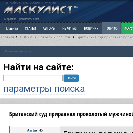
маносфера и место общения мужчин
18+
о проекте
рассказать о нас
Главная
СТАТЬИ
АВТОРЫ
НЕ ЧИТАЛ
НОВИЧКУ
ТОП-100
ФОР
Главная
ФОРУМ
Новости и события
Британский суд приравнял прок
Ветка: Расстаюсь или Развожусь. САНЧАС
Ветка: Наболевшее. Выскажись!
Р
Поиск по форуму
РАЗДЕЛ: Разное
УЧЕБНИК
ТРИЛОГИЯ
ВИТРИНА
КОПИЛКА
ОТНОШ
Найти на сайте:
параметры поиска
Британский суд приравнял проколотый мужчиной
Aertus
, 45