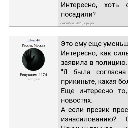
Интересно, хоть 
посадили?
7 октября 2020, среда
Filya
, 44
Это ему еще уменьш
Россия, Москва
Интересно, как сил
заявила в полицию.
"Я была согласна
Репутация: 1174
В отпуске
прикиньте, какая бо
Еще интересно то,
новостях.
А если презик про
изнасилованию? 