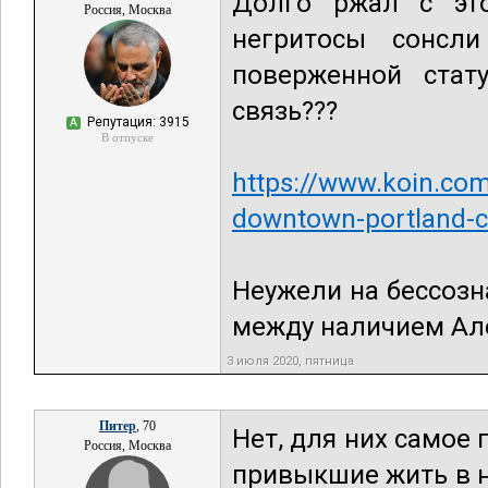
Долго ржал с это
Россия, Москва
негритосы сонсли
поверженной стат
связь???
Репутация: 3915
А
В отпуске
https://www.koin.com/
downtown-portland-c
Неужели на бессозн
между наличием Але
3 июля 2020, пятница
Питер
, 70
Нет, для них самое 
Россия, Москва
привыкшие жить в н