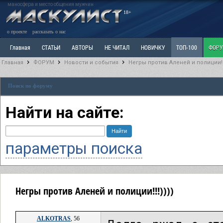
маносфера и место общения мужчин
18+
о проекте
рассказать о нас
Главная
СТАТЬИ
АВТОРЫ
НЕ ЧИТАЛ
НОВИЧКУ
ТОП-100
ФОР
Главная
ФОРУМ
Новости и события
Негры против Аленей и полиции!!!
Ветка: Расстаюсь или Развожусь. САНЧАС
Ветка: Наболевшее. Выскажись!
Р
Поиск по форуму
РАЗДЕЛ: Разное
УЧЕБНИК
ТРИЛОГИЯ
ВИТРИНА
КОПИЛКА
ОТНОШ
Найти на сайте:
параметры поиска
Негры против Аленей и полиции!!!))))
ALKOTRAS
, 56