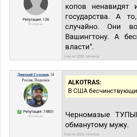
копов ненавидят 
государства. А то
Репутация: 136
В отпуске
случайно. Они во
Вашингтону. А бес
власти".
3 июля 2020, пятница
Дмитрий Селезнев
, 54
Россия, Подольск
ALKOTRAS:
В США бесчинствующие 
Репутация: 74801
А
Черномазые ТУПЫЕ
В отпуске
обманутому мужу.
3 июля 2020, пятница