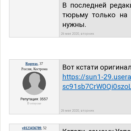
В последней редак
тюрьму только на 
нужны.
26 мая 2020, вторник
Rogeras
, 37
Вот кстати оригина
Россия, Кострома
https://sun1-29.use
sc91sb7CrW0Qi0szo
Репутация: 3557
В отпуске
26 мая 2020, вторник
y0123456789
, 52