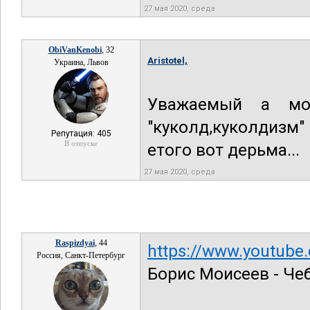
27 мая 2020, среда
ObiVanKenobi
, 32
Aristotel,
Украина, Львов
Уважаемый а мож
"куколд,куколдизм
Репутация: 405
В отпуске
етого вот дерьма...
27 мая 2020, среда
Raspizdyai
, 44
https://www.youtube
Россия, Санкт-Петербург
Борис Моисеев - Че