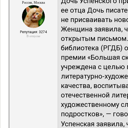
Дочь Успенского пр
Россия, Москва
ее отца Дочь писат
не присваивать нов
Женщина заявила, чт
Репутация: 3274
В отпуске
открытым письмом. 
библиотека (РГДБ) 
премии «Большая ска
учреждена с целью 
литературно-худож
качества, воспитыв
отечественной лите
художественному сл
подростков», — гово
Успенская заявила, 