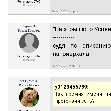
Репутация: 6767
В отпуске
26 мая 2020, вторник
Rogeras
, 37
"На этом фото Успен
Россия, Кострома
-----------
судя по описани
патриархала
Репутация: 3557
В отпуске
26 мая 2020, вторник
Sea Fighter
, 50
Россия, Москва
y0123456789:
Так премия имени пи
претензии есть?
Репутация: 3274