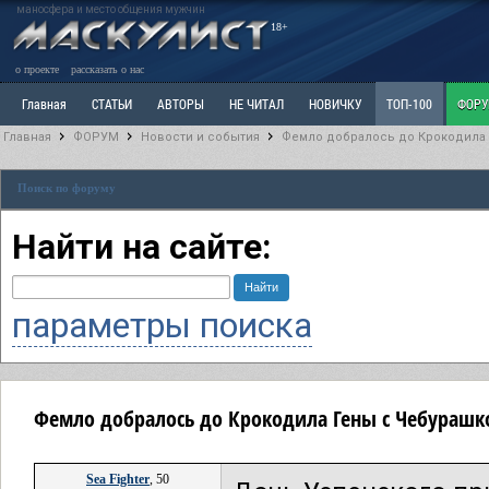
маносфера и место общения мужчин
18+
о проекте
рассказать о нас
Главная
СТАТЬИ
АВТОРЫ
НЕ ЧИТАЛ
НОВИЧКУ
ТОП-100
ФОР
Главная
ФОРУМ
Новости и события
Фемло добралось до Крокодила Г
Ветка: Расстаюсь или Развожусь. САНЧАС
Ветка: Наболевшее. Выскажись!
Р
Поиск по форуму
РАЗДЕЛ: Разное
УЧЕБНИК
ТРИЛОГИЯ
ВИТРИНА
КОПИЛКА
ОТНОШ
Найти на сайте:
параметры поиска
Фемло добралось до Крокодила Гены с Чебурашко
Sea Fighter
, 50