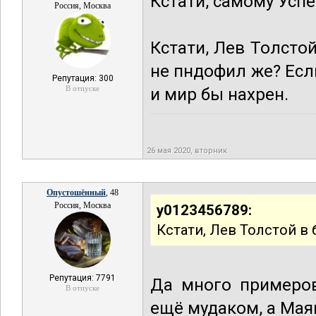
Кстати, самому Усп
Россия, Москва
Кстати, Лев Толсто
не пндофил же? Есл
Репутация: 300
В отпуске
и мир бы нахрен.
26 мая 2020, вторник
Опустошённый
, 48
Россия, Москва
y0123456789:
Кстати, Лев Толстой в
Репутация: 7791
Да много примеров
В отпуске
ещё мудаком, а Мая