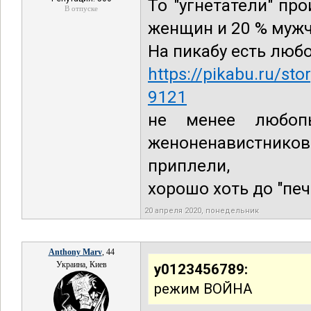
То "угнетатели" пр
В отпуске
женщин и 20 % мужч
На пикабу есть люб
https://pikabu.ru/st
9121
не менее любоп
женоненавистник
приплели,
хорошо хоть до "пе
20 апреля 2020, понедельник
Anthony Marv
, 44
Украина, Киев
y0123456789:
режим ВОЙНА