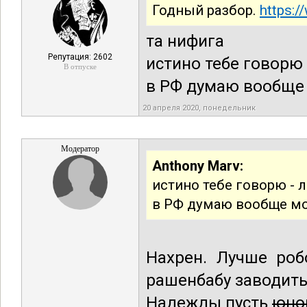
Годный разбор.
https:
та нифига
Репутация: 2602
истино тебе говорю 
В отпуске
в РФ думаю вообще 
20 апреля 2020, понедельник
Модератор
Anthony Marv:
истино тебе говорю - 
в РФ думаю вообще мо
Нахрен. Лучше ро
рашенбабу заводить
Надежды пусть
юно