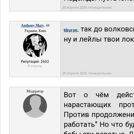
20 апреля 2020, понедельник
Anthony Marv
, 44
так до волковс
tiburon,
Украина, Киев
ну и лейлы твои лок
Репутация: 2602
В отпуске
20 апреля 2020, понедельник
Модератор
Вот о чём дейст
нарастающих прот
Против продолжени
работать" Но что бу