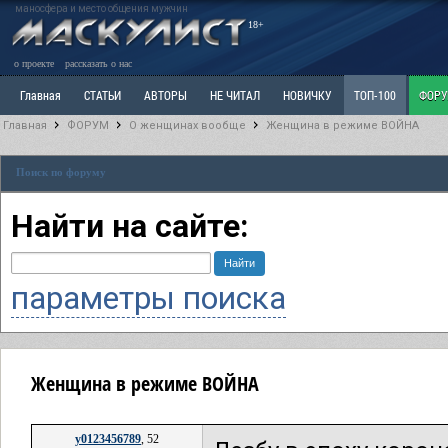
маносфера и место общения мужчин
18+
о проекте
рассказать о нас
Главная
СТАТЬИ
АВТОРЫ
НЕ ЧИТАЛ
НОВИЧКУ
ТОП-100
ФОР
Главная
ФОРУМ
О женщинах вообще
Женщина в режиме ВОЙНА
Ветка: Расстаюсь или Развожусь. САНЧАС
Ветка: Наболевшее. Выскажись!
Р
Поиск по форуму
РАЗДЕЛ: Разное
УЧЕБНИК
ТРИЛОГИЯ
ВИТРИНА
КОПИЛКА
ОТНОШ
Найти на сайте:
параметры поиска
Женщина в режиме ВОЙНА
y0123456789
, 52