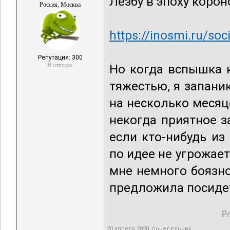
Лезбу в эпоху коро
Россия, Москва
https://inosmi.ru/s
Репутация: 300
В отпуске
Но когда вспышка 
тяжестью, я запани
на несколько месяц
некогда приятное з
если кто-нибудь из
по идее не угрожает,
мне немного боязно
предложила посидет
Р
20 апреля 2020, понедельник