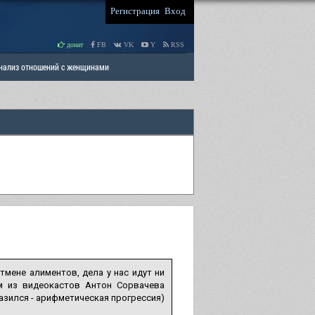
Регистрация
Вход
донат
FB
VK
Y
RSS
Анализ отношений с женщинами
 права мужчин
РАЗДЕЛ: Отцы и Дети
мене алиментов, дела у нас идут ни
м из видеокастов Антон Сорвачева
азился - арифметическая прогрессия)