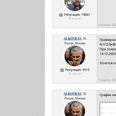
Репутация: 74801
А
В отпуске
9 января 20
ALKOTRAS
, 56
Примерна
Россия, Москва
N=t^2/6+8t
При сохра
14.12.202
Хочется н
Репутация: 3915
А
В отпуске
9 января 20
ALKOTRAS
, 56
График е
Россия, Москва