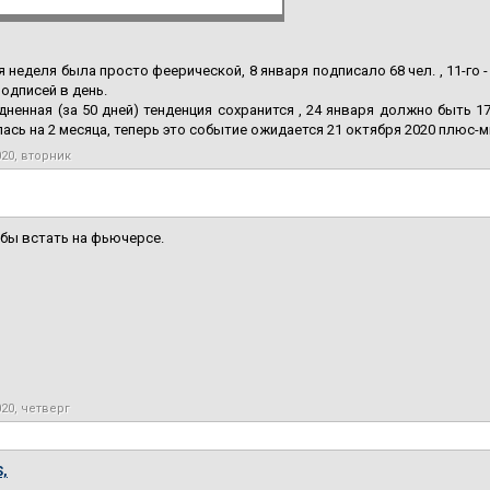
 неделя была просто феерической, 8 января подписало 68 чел. , 11-го -
подписей в день.
дненная (за 50 дней) тенденция сохранится , 24 января должно быть 17
ась на 2 месяца, теперь это событие ожидается 21 октября 2020 плюс-ми
020, вторник
г бы встать на фьючерсе.
020, четверг
,