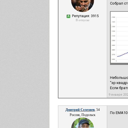
Собрал ст
Репутация: 3915
А
В отпуске
Небольшо
"эр квадр
Если брат
9 января 20
Дмитрий Селезнев
, 54
По EMA10 
Россия, Подольск