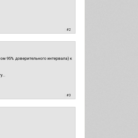
|
#2
етом 95% доверительного интервала) к
...
|
#3