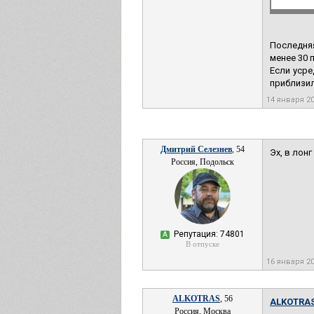
Последняя
менее 30 
Если усре
приблизил
14 января 2
Дмитрий Селезнев
, 54
Эх, в лон
Россия, Подольск
Репутация: 74801
А
В отпуске
16 января 2
ALKOTRAS
, 56
ALKOTRAS
Россия, Москва