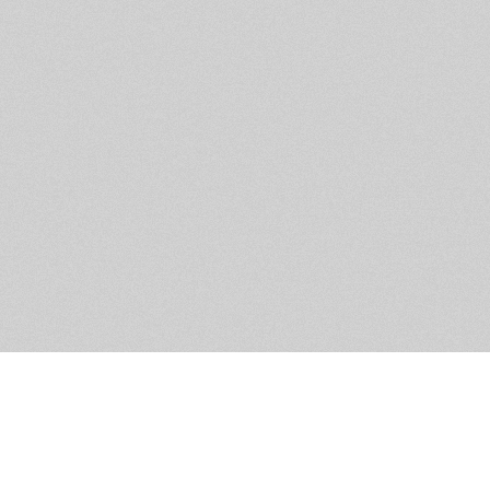
Помощь и контакты
Дружественны
Пользовательское соглашение
Мужское Движ
Емайл - info@masculist.ru