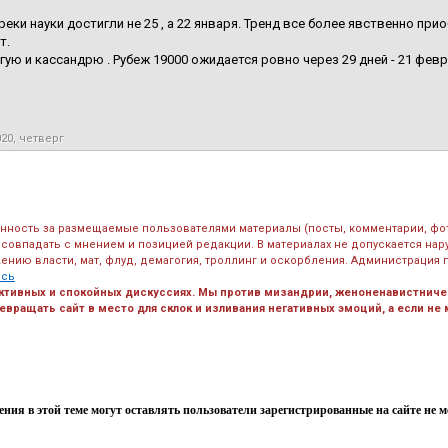
реки науки достигли не 25 , а 22 января. Тренд все более явственно пр
т.
гую и кассандрю . Рубеж 19000 ожидается ровно через 29 дней - 21 февр
020, четверг
енность за размещаемые пользователями материалы (посты, комментарии, фо
 совпадать с мнением и позицией редакции. В материалах не допускается на
ению власти, мат, флуд, демагогия, троллинг и оскорбления. Администрация 
есь
ктивных и спокойных дискуссиях. Мы против мизандрии, женоненавистничес
вращать сайт в место для склок и изливания негативных эмоций, а если не
ния в этой теме могут оставлять пользователи зарегистрированные на сайте не мен