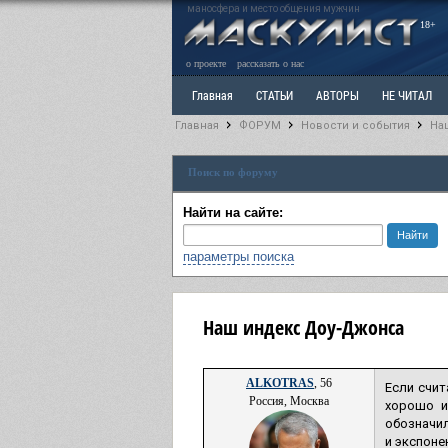
маносфера и место общения мужчин
18+
о проекте
рассказать о нас
Главная
СТАТЬИ
АВТОРЫ
НЕ ЧИТАЛ
Главная
ФОРУМ
Новости и события
На
Ветка: Расстаюсь или Развожусь. САНЧАС
Вет
Поиск по форуму
РАЗДЕЛ: Разное
УЧЕБНИК
ТРИЛОГИЯ
В
Найти на сайте:
параметры поиска
Наш индекс Доу-Джонса
ALKOTRAS
, 56
Если счит
Россия, Москва
хорошо и
обозначил
и экспоне