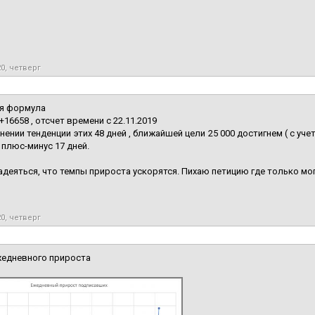
20, четверг
я формула
+16658 , отсчет времени с 22.11.2019
нении тенденции этих 48 дней , ближайшей цели 25 000 достигнем ( с уч
0 плюс-минус 17 дней.
адеяться, что темпы прироста ускорятся. Пихаю петицию где только могу
20, четверг
жедневного прироста