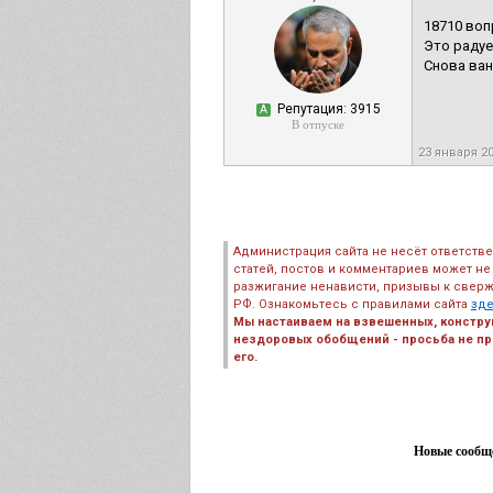
18710 воп
Это радуе
Снова ван
Репутация: 3915
А
В отпуске
23 января 2
Администрация сайта не несёт ответств
статей, постов и комментариев может не
разжигание ненависти, призывы к сверж
РФ. Ознакомьтесь с правилами сайта
зд
Мы настаиваем на взвешенных, констру
нездоровых обобщений - просьба не пре
его.
Новые сообще