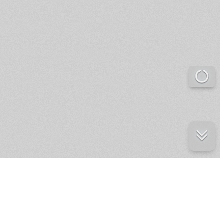
е ресурсы
ение России