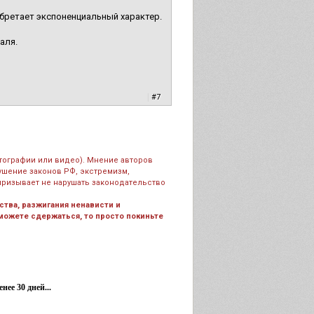
иобретает экспоненциальный характер.
аля.
|
#7
тографии или видео). Мнение авторов
рушение законов РФ, экстремизм,
призывает не нарушать законодательство
тва, разжигания ненависти и
 можете сдержаться, то просто покиньте
ее 30 дней...