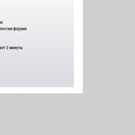
ме
 постам форума
ает 2 минуты