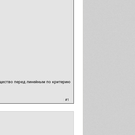
ущество перед линейным по критерию
|
#1