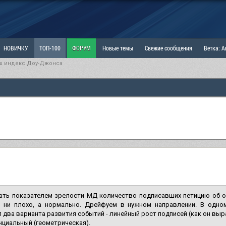
НОВИЧКУ
ТОП-100
ФОРУМ
Новые темы
Свежие сообщения
Ветка: 
ш индекс Доу-Джонса
ка: Наболевшее. Выскажись!
РАЗДЕЛ: Мы и Женщины
РАЗДЕЛ: Маскулизм, МД и
ИТРИНА
КОПИЛКА
ОТНОШЕНИЯ
ать показателем зрелости МД количество подписавших петицию об от
 ни плохо, а нормально. Дрейфуем в нужном направлении. В одно
 два варианта развития событий - линейный рост подписей (как он выр
нциальный (геометрическая).