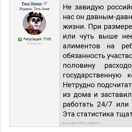
Papa Shango
, 57
Не завидую россий
Израиль, Тель-Авив
нас он давным-давн
жизни. При размере
или чуть выше не
Репутация: 7105
А
В отпуске
алиментов на ре
обязанность участв
половину расхо
государственную 
Нетрудно подсчитат
из дома и заставил
работать 24/7 или
Эта статистика тща
16 ноября 2019, суббота