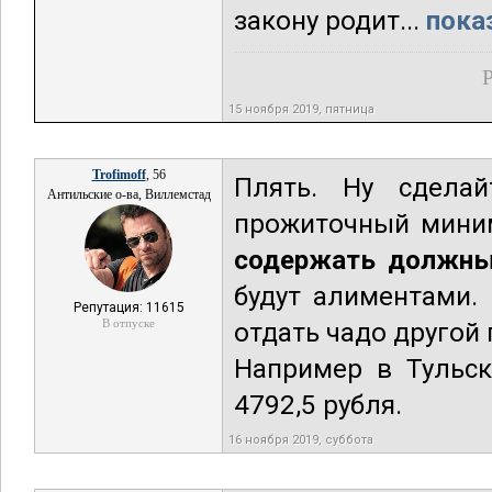
закону родит...
пока
Р
15 ноября 2019, пятница
Trofimoff
, 56
Плять. Ну сдела
Антильские о-ва, Виллемстад
прожиточный мини
содержать должны
будут алиментами.
Репутация: 11615
В отпуске
отдать чадо другой
Например в Тульск
4792,5 рубля.
16 ноября 2019, суббота