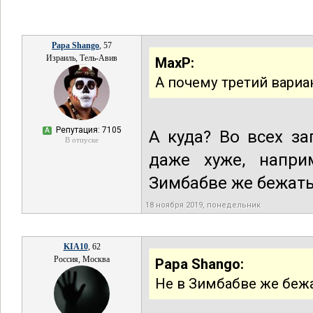
Papa Shango
, 57
Израиль, Тель-Авив
MaxP:
А почему третий вариа
Репутация: 7105
А
А куда? Во всех з
В отпуске
даже хуже, напри
Зимбабве же бежат
18 ноября 2019, понедельник
KIA10
, 62
Россия, Москва
Papa Shango:
Не в Зимбабве же беж