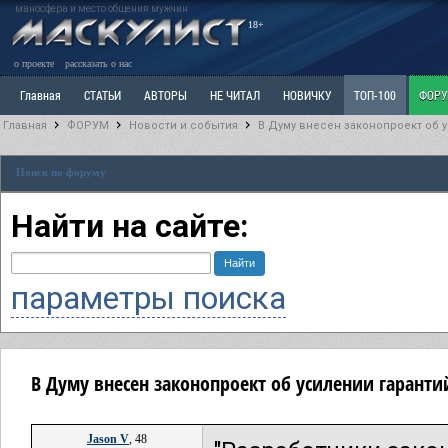
маносфера и место общения мужчин
18+
о проекте
рассказать о нас
Главная
СТАТЬИ
АВТОРЫ
НЕ ЧИТАЛ
НОВИЧКУ
ТОП-100
ФОР
Главная
ФОРУМ
Новости и события
В Думу внесен законопроект об 
Ветка: Расстаюсь или Развожусь. САНЧАС
Ветка: Наболевшее. Выскажись!
Р
Поиск по форуму
РАЗДЕЛ: Разное
УЧЕБНИК
ТРИЛОГИЯ
ВИТРИНА
КОПИЛКА
ОТНОШ
Найти на сайте:
параметры поиска
В Думу внесен законопроект об усилении гарант
Jason V
, 48