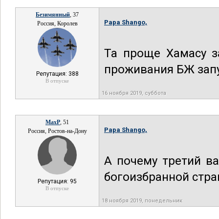
Безимянный
, 37
Papa Shango,
Россия, Королев
Та проще Хамасу з
проживания БЖ зап
Репутация: 388
В отпуске
16 ноября 2019, суббота
MaxP
, 51
Papa Shango,
Россия, Ростов-на-Дону
А почему третий в
богоизбранной стра
Репутация: 95
В отпуске
18 ноября 2019, понедельник