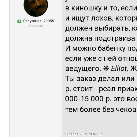
в киношку и то, ес
и ищут лохов, кото
Репутация: 20055
А
В отпуске
должен выбирать, ка
должна подстраиват
И можно бабенку по
если уже с ней отн
ведущего. ❋
Elliot,
Ж
Ты заказ делал ил
р. стоит - реал при
000-15 000 р. это в
тем более без чеков и
8 ноября 2019, пятница