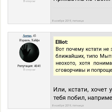
В отпуске
8 ноября 2019, пятница
Aertus
, 45
Израиль, Хайфа
Elliot:
Вот почему кстати не
ближайших, типо Мыти
неохото, хотя пони
Репутация: 4041
сговорчивы и попроще,
В отпуске
Или, кстати, хочет
тебя побил, наприм
8 ноября 2019, пятница