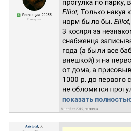
прогулка по парку,
Elliot,
Только накуя к
Репутация: 20055
А
В отпуске
норм было бы.
Elliot,
3 косяря за незнако
снабженца записывае
года (а были все ба
внешкой) я на перв
от дома, а присовыв
1000 р. до первого с
не обломится прогул
показать полностью.
8 ноября 2019, пятница
Aristotel
, 58