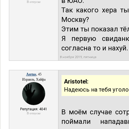
в ЮАО.
В отпуске
Так какого хера т
Москву?
Этим ты показал тёл
Я первую свиданк
согласна то и нахуй.
8 ноября 2019, пятница
Aertus
, 45
Израиль, Хайфа
Aristotel:
Надеюсь на тебя уголов
Репутация: 4041
В моём случае сотр
В отпуске
поймали нападав