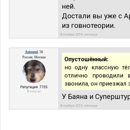
ней.
Достали вы уже с 
из говнотеории.
8 ноября 2019, пятница
Aristotel
, 58
Россия, Москва
Опустошённый:
но одну классную тё
отлично проводили в
звонила, он приезжал з
Репутация: 7755
В отпуске
У Баяна и Супершту
8 ноября 2019, пятница