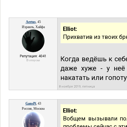
Aertus
, 45
Израиль, Хайфа
Elliot:
Прихватив из твоих бр
Репутация: 4041
Когда ведёшь к себ
В отпуске
даже хуже - у неё
накатать или гопоту
8 ноября 2019, пятница
GansPi
, 43
Россия, Москва
Elliot:
Вобщем вызывали пол
проблемы сейчас с эт