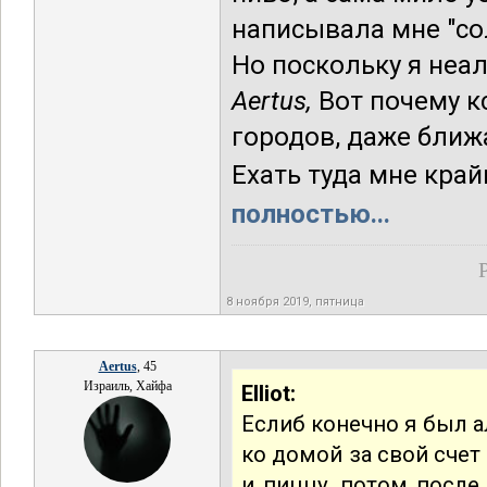
написывала мне "со
Но поскольку я неа
Aertus,
Вот почему к
городов, даже ближ
Ехать туда мне край
полностью...
8 ноября 2019, пятница
Aertus
, 45
Израиль, Хайфа
Elliot:
Еслиб конечно я был а
ко домой за свой счет
и пиццу, потом после