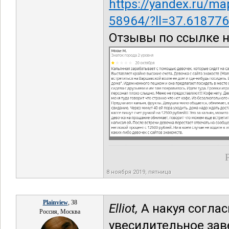
https://yandex.ru/m
58964/?ll=37.61877
Отзывы по ссылке н
8 ноября 2019, пятница
Plainview
, 38
Elliot,
А накуя соглас
Россия, Москва
увесилительное зав