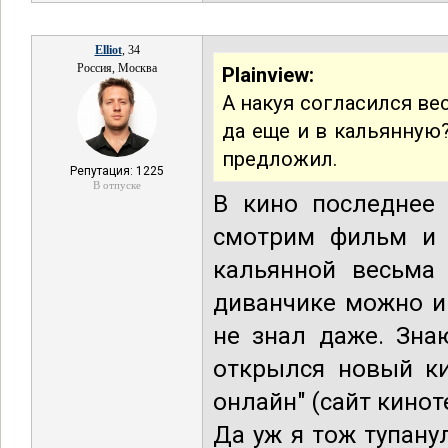
Elliot
, 34
Россия, Москва
Plainview:
А накуя согласился ве
да еще и в кальянную?
предложил.
Репутация: 1225
В отпуске
В кино последнее 
смотрим фильм и 
кальянной весьма
диванчике можно и
не знал даже. Зна
открылся новый ки
онлайн" (сайт кино
Да уж я тож тупану