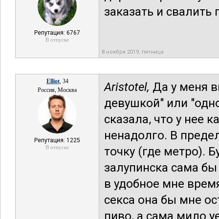
заказать и свалить 
Репутация: 6767
В отпуске
8 ноября 2019, пятница
Elliot
, 34
Aristotel,
Да у меня в
Россия, Москва
девушкой" или "одно
сказала, что у нее 
ненадолго. В преде
Репутация: 1225
В отпуске
точку (где метро). 
залупинска сама бы 
в удобное мне врем
секса она бы мне о
пиво, а сама мило у