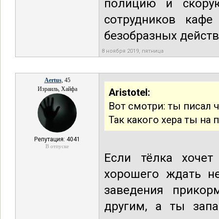
полицию и скорую
сотрудников кафе
безобразных действ
8 ноября 2019, пятница
Aertus
, 45
Израиль, Хайфа
Aristotel:
Вот смотри: ты писал 
Так какого хера ты на
Репутация: 4041
В отпуске
Если тёлка хочет
хорошего ждать не
заведения прикор
другим, а ты запа