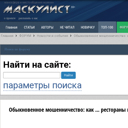
маносфера и место общения мужчин
18+
о проекте
рассказать о нас
Главная
СТАТЬИ
АВТОРЫ
НЕ ЧИТАЛ
НОВИЧКУ
ТОП-100
ФОР
Главная
ФОРУМ
Новости и события
Обыкновенное мошенничество: ка
Ветка: Расстаюсь или Развожусь. САНЧАС
Ветка: Наболевшее. Выскажись!
Р
Поиск по форуму
РАЗДЕЛ: Разное
УЧЕБНИК
ТРИЛОГИЯ
ВИТРИНА
КОПИЛКА
ОТНОШ
Найти на сайте:
параметры поиска
Обыкновенное мошенничество: как ... рестораны