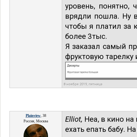
уровень, понятно,
врядли пошла. Ну в
чтобы я платил за 
более 3тыс.
Я заказал самый пр
фруктовую тарелку 
8 ноября 2019, пятница
Plainview
, 38
Elliot,
Неа, в кино на
Россия, Москва
ехать епать бабу. Н