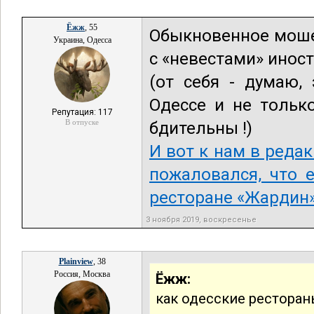
Ёжж
, 55
Обыкновенное моше
Украина, Одесса
с «невестами» инос
(от себя - думаю,
Одессе и не тольк
Репутация: 117
В отпуске
бдительны !)
И вот к нам в реда
пожаловался, что 
ресторане «Жардин»,
3 ноября 2019, воскресенье
Plainview
, 38
Россия, Москва
Ёжж:
как одесские рестора