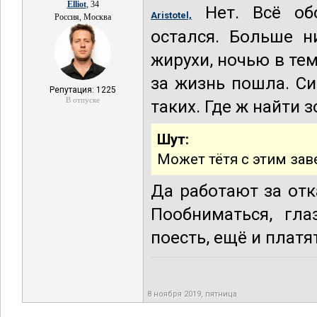
Elliot
, 34
Нет. Всё обо
Aristotel,
Россия, Москва
остался. Больше н
жирухи, ночью в темн
за жизнь пошла. Си
Репутация: 1225
В отпуске
таких. Где ж найти
Шут:
Может тётя с этим зав
Да работают за отк
Пообниматься, гла
поесть, ещё и платя
8 ноября 2019, пятница