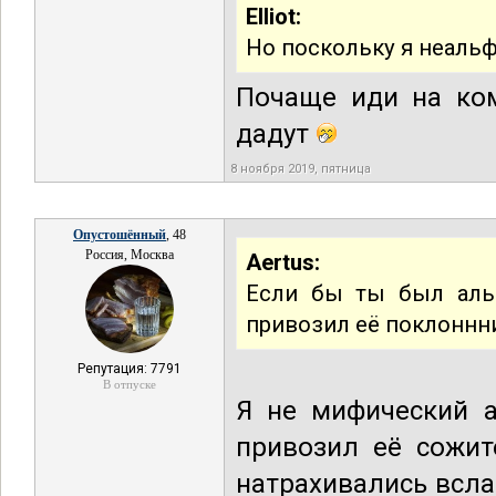
Elliot:
Но поскольку я неаль
Почаще иди на ком
дадут
8 ноября 2019, пятница
Опустошённый
, 48
Россия, Москва
Aertus:
Если бы ты был альф
привозил её поклоннн
Репутация: 7791
В отпуске
Я не мифический а
привозил её сожит
натрахивались всла