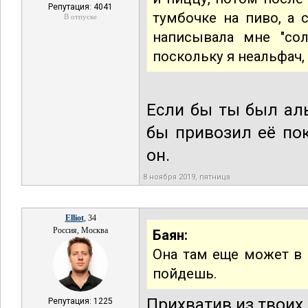
Репутация: 4041
тумбочке на пиво, а 
В отпуске
написывала мне "со
поскольку я неальфач,
Если бы ты был аль
бы привозил её по
он.
8 ноября 2019, пятница
Elliot
, 34
Россия, Москва
Баян:
Она там еще может в 
пойдешь.
Прихватив из твоих
Репутация: 1225