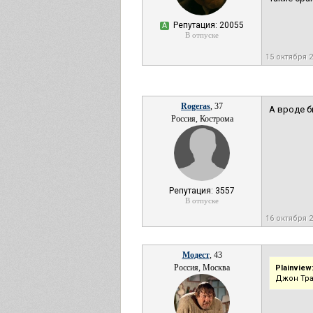
Репутация: 20055
А
В отпуске
15 октября 
Rogeras
, 37
А вроде б
Россия, Кострома
Репутация: 3557
В отпуске
16 октября 
Модест
, 43
Россия, Москва
Plainview
Джон Тра