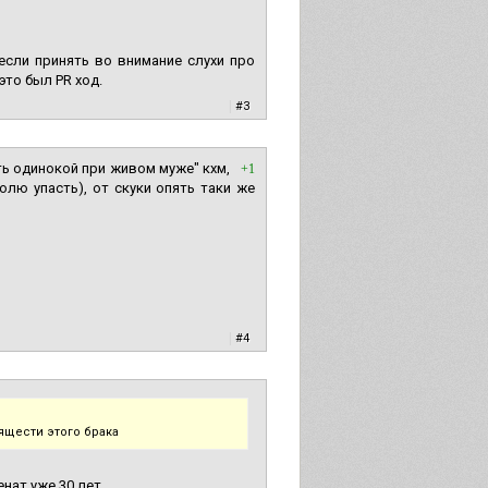
если принять во внимание слухи про
то был PR ход.
|
#3
ыть одинокой при живом муже" кхм,
+1
олю упасть), от скуки опять таки же
|
#4
ящести этого брака
нат уже 30 лет.