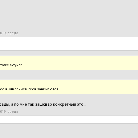
2019, среда
тоже ахтунг?
все выявлением геев занимаются...
мрады, а по мне так зашквар конкретный это...
2019, среда
,