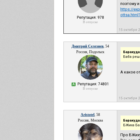
поэтому и
https://ex
ottsa.htm
Репутация: 978
В отпуске
15 октября 
Дмитрий Селезнев
, 54
Россия, Подольск
Баракуда
Баба реш
А какое о
Репутация: 74801
А
В отпуске
15 октября 
Aristotel
, 58
Россия, Москва
Баракуда
БЖиха Ба
Про БЖиху