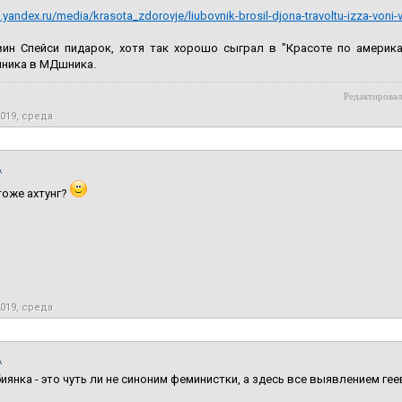
n.yandex.ru/media/krasota_zdorovje/liubovnik-brosil-djona-travoltu-izza-vo
вин Спейси пидарок, хотя так хорошо сыграл в "Красоте по америка
чника в МДшника.
Редактировал
2019, среда
,
тоже ахтунг?
2019, среда
,
биянка - это чуть ли не синоним феминистки, а здесь все выявлением гее