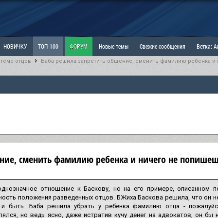
НОВИЧКУ
ТОП-100
ФОРУМ
Новые темы
Свежие сообщения
Ветка: 
 теме отцов
Баба решила запретить общение, сменить фамилию ребенка и
ка: Наболевшее. Выскажись!
РАЗДЕЛ: Мы и Женщины
РАЗДЕЛ: Маскулизм, МД и
ИТРИНА
КОПИЛКА
ОТНОШЕНИЯ
ние, сменить фамилию ребенка и ничего не попише
однозначное отношение к Баскову, но на его примере, описанном п
ость положения разведенных отцов. БЖиха Баскова решила, что он не
 и быть. Баба решила убрать у ребенка фамилию отца - пожалуйс
ялся, но ведь ясно, даже истратив кучу денег на адвокатов, он бы 