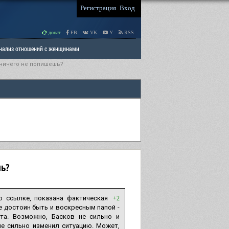
Регистрация
Вход
донат
FB
VK
Y
RSS
Анализ отношений с женщинами
 ничего не попишешь?
 права мужчин
РАЗДЕЛ: Отцы и Дети
шь?
о ссылке, показана фактическая
+2
 достоин быть и воскресным папой -
та. Возможно, Басков не сильно и
не сильно изменил ситуацию. Может,