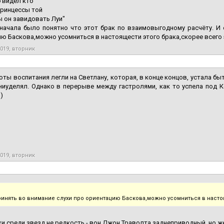
б видел кто
принцессы той
ы он завидовать Луи"
начала было понятно что этот брак по взаимовыгодному расчёту. И 
ю Баскова,можно усомниться в настоящести этого брака,скорее всего э
2019, вторник
готы воспитания легли на Светлану, которая, в конце концов, устала б
 ниуделял. Однако в перерыве между гастролями, как то успела под К
)
2019, вторник
ринять во внимание слухи про ориентацию Баскова,можно усомниться в насто
ки среди звезд не редкость - вон Джон Траволта заднеприводный, но же