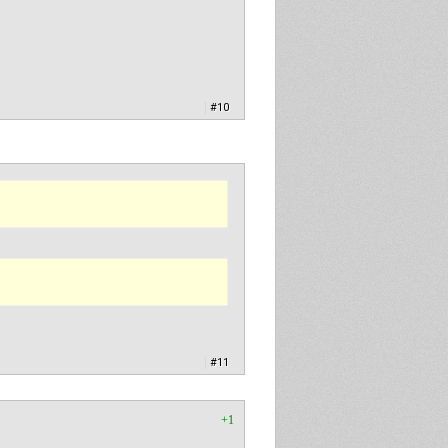
|
#10
|
#11
+1