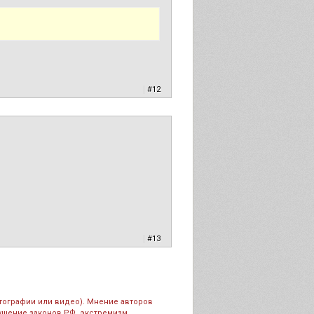
|
#12
|
#13
тографии или видео). Мнение авторов
рушение законов РФ, экстремизм,