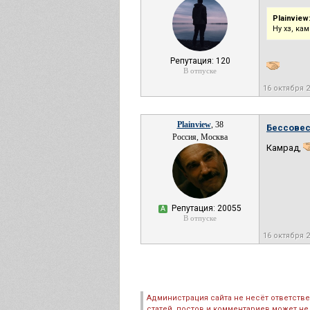
Plainview
Ну хз, ка
Репутация: 120
В отпуске
16 октября 
Plainview
, 38
Бессовес
Россия, Москва
Камрад,
Репутация: 20055
А
В отпуске
16 октября 
Администрация сайта не несёт ответств
статей, постов и комментариев может не