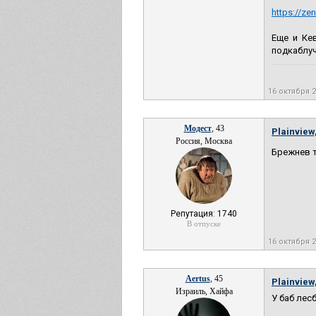
https://ze
Еще и Ке
подкаблу
16 октября 
Модест
, 43
Plainview
Россия, Москва
Брежнев 
Репутация: 1740
В отпуске
16 октября 
Aertus
, 45
Plainview
Израиль, Хайфа
У баб лес