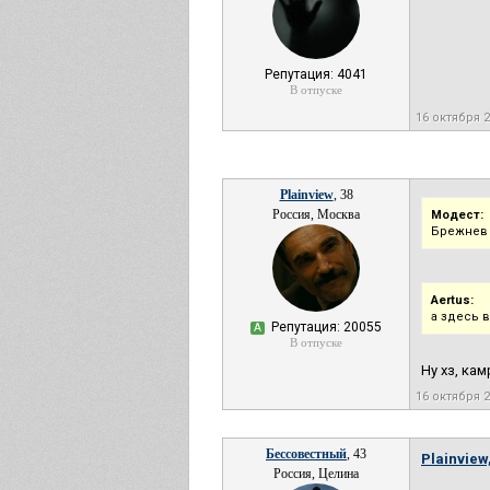
Репутация: 4041
В отпуске
16 октября 
Plainview
, 38
Россия, Москва
Модест:
Брежнев 
Aertus:
а здесь 
Репутация: 20055
А
В отпуске
Ну хз, ка
16 октября 
Бессовестный
, 43
Plainview
Россия, Целина