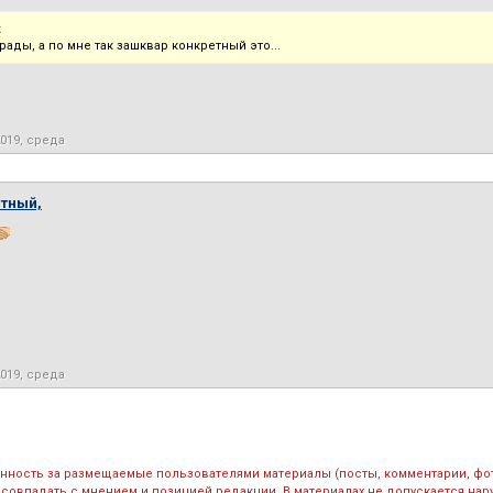
:
мрады, а по мне так зашквар конкретный это...
2019, среда
тный,
2019, среда
енность за размещаемые пользователями материалы (посты, комментарии, фо
 совпадать с мнением и позицией редакции. В материалах не допускается на