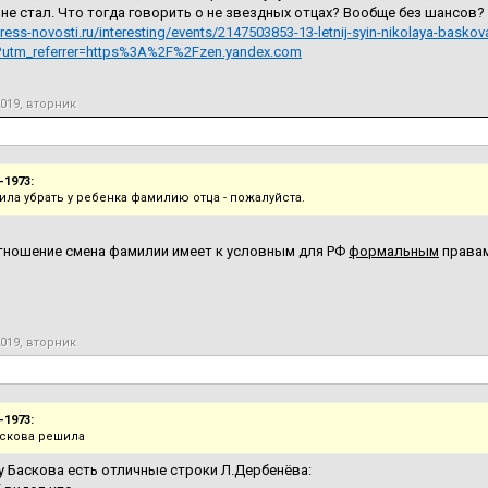
 не стал. Что тогда говорить о не звездных отцах? Вообще без шансов?
press-novosti.ru/interesting/events/2147503853-13-letnij-syin-nikolaya-baskov
l?utm_referrer=https%3A%2F%2Fzen.yandex.com
2019, вторник
-1973:
ила убрать у ребенка фамилию отца - пожалуйста.
тношение смена фамилии имеет к условным для РФ
формальным
правам
2019, вторник
-1973:
скова решила
 Баскова есть отличные строки Л.Дербенёва: