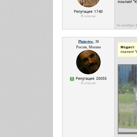
поклеп! "
Репутация: 1740
В отпуске
16 октября 
Plainview
, 38
Россия, Москва
Модест:
поклеп! 
Репутация: 20055
А
В отпуске