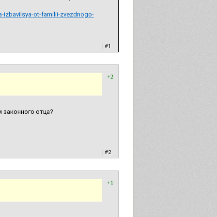
a-izbavilsya-ot-familii-zvezdnogo-
|
#1
+2
 законного отца?
|
#2
+1