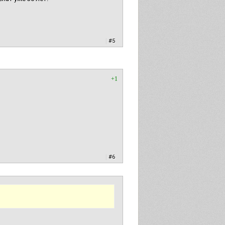
|
#5
+1
|
#6