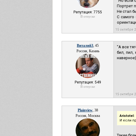
"Но если 
Портрет 
Не стал б
Репутация: 7755
В отпуске
С самого 
ориентаци
15 октября 
Виталий3
, 45
"А все тя
Россия, Казань
бил, пил,
наверное)
Репутация: 549
В отпуске
15 октября 
Plainview
, 38
Россия, Москва
Aristotel:
И если п
Такие бра