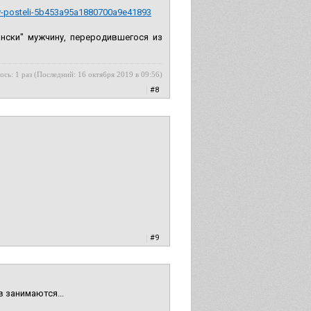
ni-v-posteli-5b453a95a1880700a9e41893
нски" мужчину, переродившегося из
ось: 1 раз (Последний: 16 октября 2019 в 09:56)
|
#8
|
#9
в занимаются...