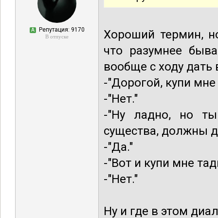
Репутация: 9170
А
Хороший термин, н
В отпуске
что разумнее быва
вообще с ходу дать 
-"Дорогой, купи мне 
-"Нет."
-"Ну ладно, но т
существа, должны д
-"Да."
-"Вот и купи мне тад
-"Нет."
Ну и где в этом ди