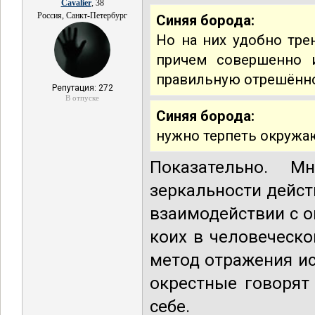
Cavalier
, 38
Россия, Санкт-Петербург
Синяя борода:
Но на них удобно тре
причем совершенно 
правильную отрешённо
Репутация: 272
В отпуске
Синяя борода:
нужно терпеть окружа
Показательно. М
зеркальности дейст
взаимодействии с о
коих в человеческ
метод отражения ис
окрестные говорят
себе.