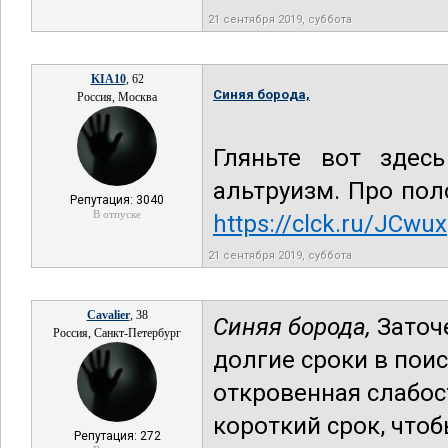
21 сентября 2019, суббота
KIA10
, 62
Синяя борода,
Россия, Москва
Гляньте вот здес
альтруизм. Про по
Репутация: 3040
В отпуске
https://clck.ru/JCwux
21 сентября 2019, суббота
Cavalier
, 38
Синяя борода,
Заточ
Россия, Санкт-Петербург
долгие сроки в поис
откровенная слабос
короткий срок, чтоб
Репутация: 272