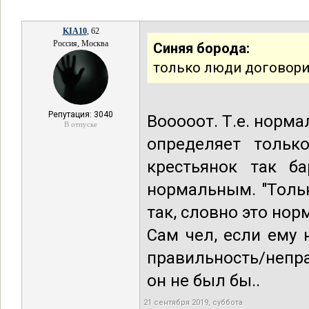
KIA10
, 62
Россия, Москва
Синяя борода:
только люди договори
Репутация: 3040
Вооооот. Т.е. норм
В отпуске
определяет тольк
крестьянок так ба
нормальным. "Толь
так, словно это норм
Сам чел, если ему 
правильность/непра
он не был бы..
21 сентября 2019, суббота