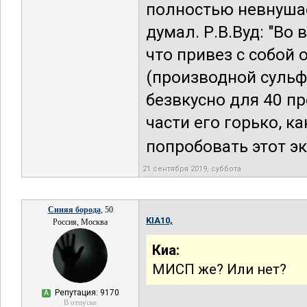
полностью невнушае
думал. Р.В.Вуд: "Во
что привез с собой
(производной суль
безвкусно для 40 п
части его горько, к
попробовать этот экс
21 сентября 2019, суббота
Синяя борода
, 50
KIA10,
Россия, Москва
Киа:
МИСП же? Или нет?
Репутация: 9170
А
В отпуске