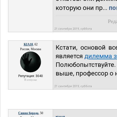
которую они пр...
по
Ред
21 сентября 2019, суббота
KIA10
, 62
Кстати, основой вс
Россия, Москва
является
дилемма 
Полюбопытствуйте. 
выше, профессор о 
Репутация: 3040
В отпуске
21 сентября 2019, суббота
Синяя борода
, 50