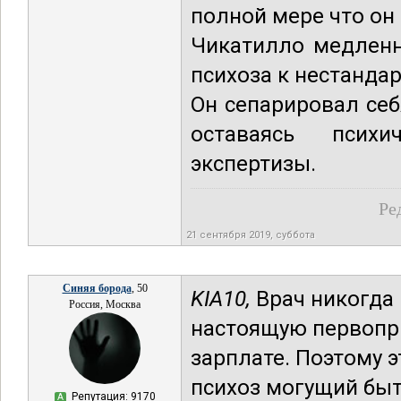
полной мере что он 
Чикатилло медленн
психоза к нестанда
Он сепарировал себ
оставаясь псих
экспертизы.
Ре
21 сентября 2019, суббота
Синяя борода
, 50
KIA10,
Врач никогда 
Россия, Москва
настоящую первопри
зарплате. Поэтому 
психоз могущий быт
Репутация: 9170
А