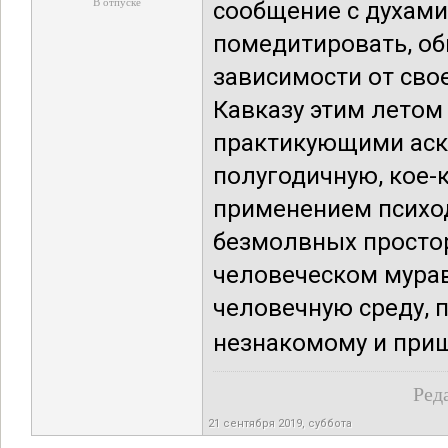
В отпуске
сообщение с духами 
помедитировать, об
зависимости от свое
Кавказу этим летом 
практикующими аск
полугодичную, кое-
применением психод
безмолвных просторо
человеческом мурав
человечную среду, п
незнакомому и приш
Ред
21 сентября 2019, суббота