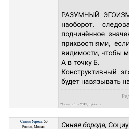
РАЗУМНЫЙ ЭГОИЗМ 
наоборот, следов
подчинённое значе
прихвостнями, есл
видимости, чтобы м
А в точку Б.
Конструктивный эг
будет навязывать н
Ре
21 сентября 2019, суббота
Синяя борода
, 50
Синяя борода,
Социу
Россия, Москва