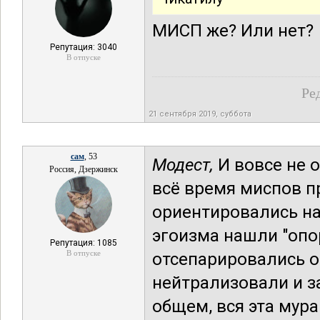
МИСП же? Или нет?
Репутация: 3040
В отпуске
Ре
21 сентября 2019, суббота
сам
, 53
Модест,
И вовсе не 
Россия, Дзержинск
всё время миспов 
ориентировались на
эгоизма нашли "опор
Репутация: 1085
В отпуске
отсепарировались о
нейтрализовали и з
общем, вся эта мура