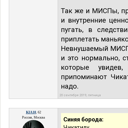
Так же и МИСПы, пр
и внутренние ценн
пугать, в следств
приплетать маньяков
Невнушаемый МИСП 
и это нормально, 
которые увидев,
припоминают Чикат
надо.
20 сентября 2019, пятница
KIA10
, 62
Россия, Москва
Синяя борода:
Чикатилу