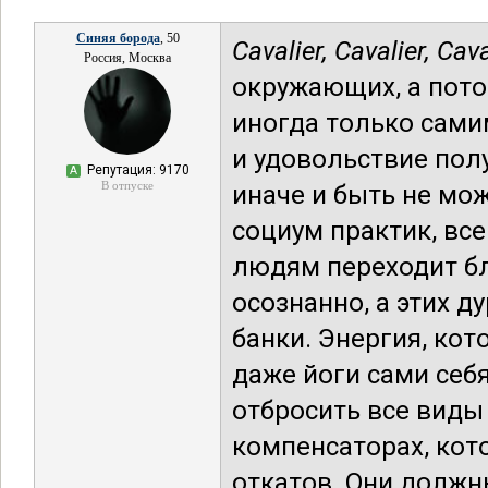
Синяя борода
, 50
Cavalier,
Cavalier,
Cava
Россия, Москва
окружающих, а пот
иногда только сами
и удовольствие пол
Репутация: 9170
А
В отпуске
иначе и быть не мож
социум практик, все 
людям переходит бла
осознанно, а этих 
банки. Энергия, кот
даже йоги сами себ
отбросить все виды 
компенсаторах, кото
откатов. Они должн