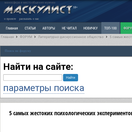
маносфера и место общения мужчин
18+
о проекте
рассказать о нас
Главная
СТАТЬИ
АВТОРЫ
НЕ ЧИТАЛ
НОВИЧКУ
ТОП-100
ФОР
Главная
ФОРУМ
Литературно-дискуссионное общество
5 самых жес
Ветка: Расстаюсь или Развожусь. САНЧАС
Ветка: Наболевшее. Выскажись!
Р
Поиск по форуму
РАЗДЕЛ: Разное
УЧЕБНИК
ТРИЛОГИЯ
ВИТРИНА
КОПИЛКА
ОТНОШ
Найти на сайте:
параметры поиска
5 самых жестоких психологических эксперименто