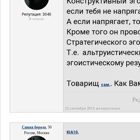
Конструктивный эго
если тебя не напряга
Репутация: 3040
В отпуске
А если напрягает, т
Кроме того он пров
Стратегического эг
Т.е. альтруистичес
эгоистическому резу
Товарищ
. Как В
сам,
Ре
22 сентября 2019, воскресенье
Синяя борода
, 50
KIA10,
Россия, Москва