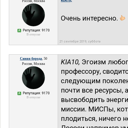
KIA10,
Россия, Москва
Очень интересно.
Репутация: 9170
А
В отпуске
21 сентября 2019, суббота
Синяя борода
, 50
KIA10,
Эгоизм любого
Россия, Москва
профессору, сводитс
следующим поколени
почти все ресурсы, 
Репутация: 9170
А
В отпуске
высвободить энерги
миссии. МИСПы, кот
плодиться, ничего н