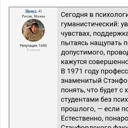
Модест
, 43
Сегодня в психолог
Россия, Москва
гуманистический: у
чувствах, поддержка
пытаясь нащупать п
Репутация: 1695
В отпуске
допустимого, прово
кажутся совершенн
В 1971 году профес
знаменитый Стэнфо
понять, что будет 
студентами без пси
прошлого, — если п
Естественно, понар
Стэнфордского факу