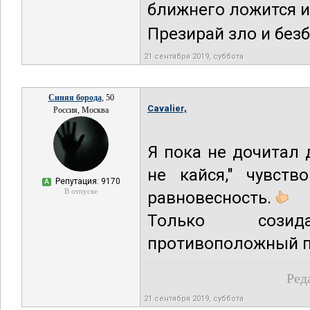
ближнего ложится и 
Презирай зло и безбо
21 сентября 2019, суббота
Синяя борода
, 50
Cavalier,
Россия, Москва
Я пока не дочитал
не кайся," чувств
Репутация: 9170
А
В отпуске
равновесность.
Только созид
противоположный по
Ред
21 сентября 2019, суббота