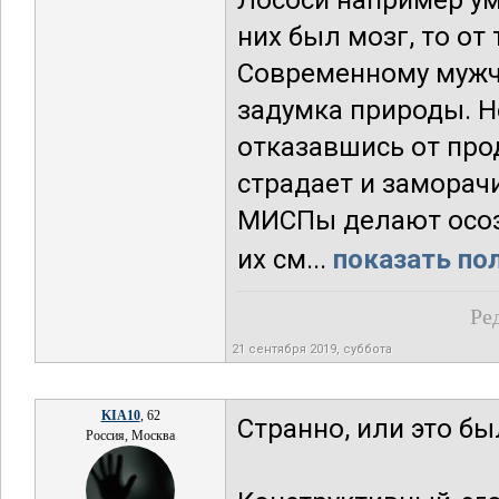
Лососи например ум
них был мозг, то от
Современному мужчи
задумка природы. Н
отказавшись от прод
страдает и заморачи
МИСПы делают осоз
их см...
показать пол
Ре
21 сентября 2019, суббота
KIA10
, 62
Странно, или это бы
Россия, Москва