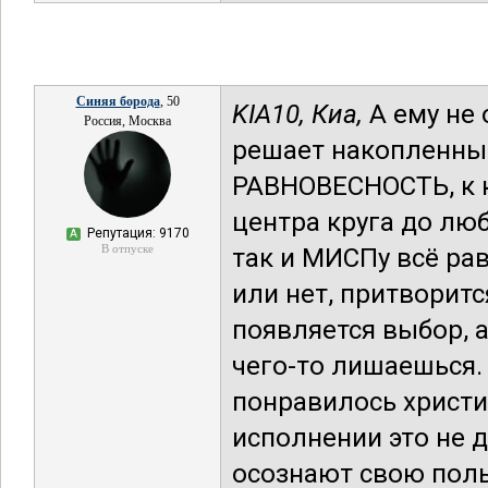
Синяя борода
, 50
KIA10,
Киа,
А ему не 
Россия, Москва
решает накопленный
РАВНОВЕСНОСТЬ, к к
центра круга до люб
Репутация: 9170
А
В отпуске
так и МИСПу всё равн
или нет, притворитс
появляется выбор, а
чего-то лишаешься. 
понравилось христи
исполнении это не д
осознают свою поль