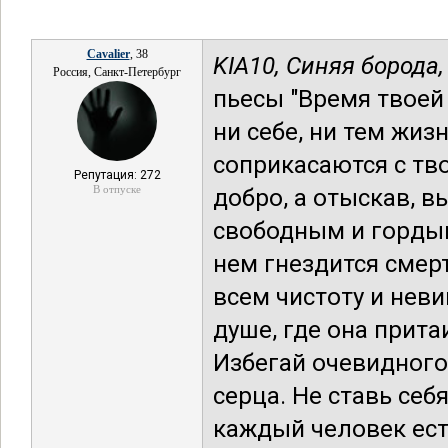
Cavalier
, 38
KIA10,
Синяя борода,
Россия, Санкт-Петербург
пьесы "Время твоей 
ни себе, ни тем жиз
соприкасаются с тво
Репутация: 272
В отпуске
добро, а отыскав, в
свободным и гордым
нем гнездится смер
всем чистоту и нев
душе, где она прита
Избегай очевидного,
серца. Не ставь се
каждый человек ест