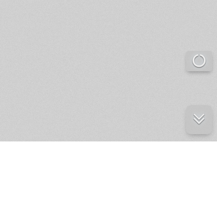
е ресурсы
ение России