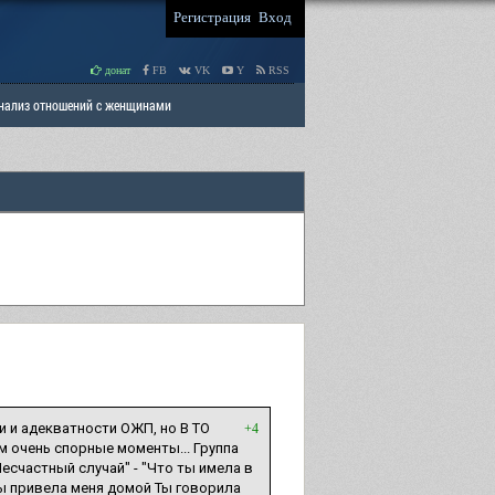
Регистрация
Вход
донат
FB
VK
Y
RSS
Анализ отношений с женщинами
 права мужчин
РАЗДЕЛ: Отцы и Дети
и и адекватности ОЖП, но В ТО
+4
ым очень спорные моменты... Группа
Несчастный случай" - "Что ты имела в
ы привела меня домой Ты говорила