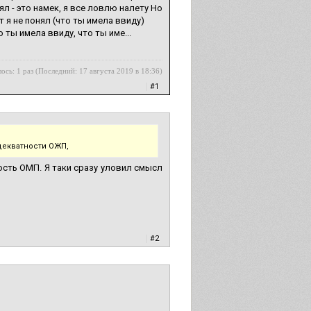
ял - это намек, я все ловлю налету Но
т я не понял (что ты имела ввиду)
 ты имела ввиду, что ты име...
ось: 1 раз (Последний: 17 августа 2019 в 18:36)
|
#1
декватности ОЖП,
ость ОМП. Я таки сразу уловил смысл
|
#2