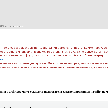
2019, воскресенье
енность за размещаемые пользователями материалы (посты, комментарии, фо
 совпадать с мнением и позицией редакции. В материалах не допускается на
ению власти, мат, флуд, демагогия, троллинг и оскорбления. Администрация 
есь
ктивных и спокойных дискуссиях. Мы против мизандрии, женоненавистничес
вращать сайт в место для склок и изливания негативных эмоций, а если не
ния в этой теме могут оставлять пользователи зарегистрированные на сайте не мен