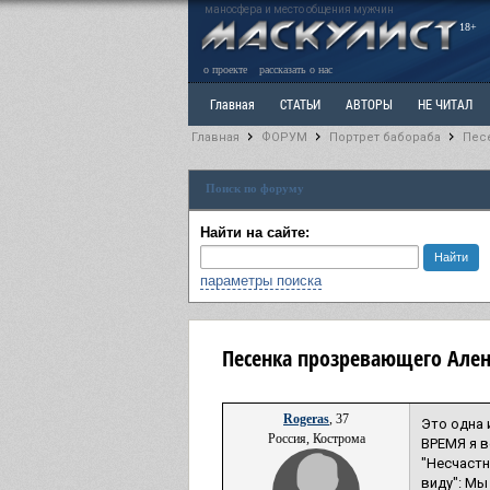
маносфера и место общения мужчин
18+
о проекте
рассказать о нас
Главная
СТАТЬИ
АВТОРЫ
НЕ ЧИТАЛ
Главная
ФОРУМ
Портрет бабораба
Песе
Ветка: Расстаюсь или Развожусь. САНЧАС
Вет
Поиск по форуму
РАЗДЕЛ: Разное
УЧЕБНИК
ТРИЛОГИЯ
В
Найти на сайте:
параметры поиска
Песенка прозревающего Ален
Rogeras
, 37
Это одна 
Россия, Кострома
ВРЕМЯ я в
"Несчастн
виду": Мы