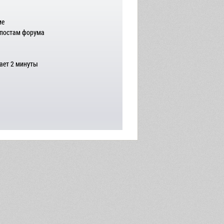
ме
 постам форума
ает 2 минуты