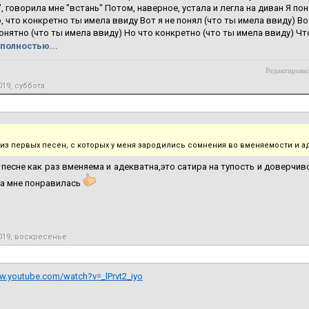
", говорила мне "встань" Потом, наверное, устала и легла на диван Я пон
, что конкретно ты имела ввиду Вот я не понял (что ты имела ввиду) Во
понятно (что ты имела ввиду) Но что конкретно (что ты имела ввиду) Что
полностью...
Редактировал
019, суббота
 из первых песен, с которых у меня зародились сомнения во вменяемости и а
песне как раз вменяема и адекватна,это сатира на тупость и доверчив
на мне понравилась
2019, воскресенье
w.youtube.com/watch?v=_lPrvt2_iyo