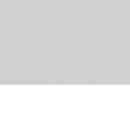
Помощь и контакты
Дружественны
Пользовательское соглашение
Мужское Движ
Емайл - info@masculist.ru