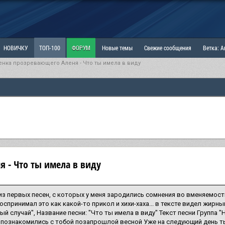
НОВИЧКУ
ТОП-100
ФОРУМ
Новые темы
Свежие сообщения
Ветка: 
нка прозревающего Аленя - Что ты имела в виду
ка: Наболевшее. Выскажись!
РАЗДЕЛ: Мы и Женщины
РАЗДЕЛ: Маскулизм, МД и
ИТРИНА
КОПИЛКА
ОТНОШЕНИЯ
я - Что ты имела в виду
из первых песен, с которых у меня зародились сомнения во вменяемост
оспринимал это как какой-то прикол и хихи-хаха... в тексте видел жирн
ый случай", Название песни: "Что ты имела в виду" Текст песни Группа "
 познакомились с тобой позапрошлой весной Уже на следующий день т