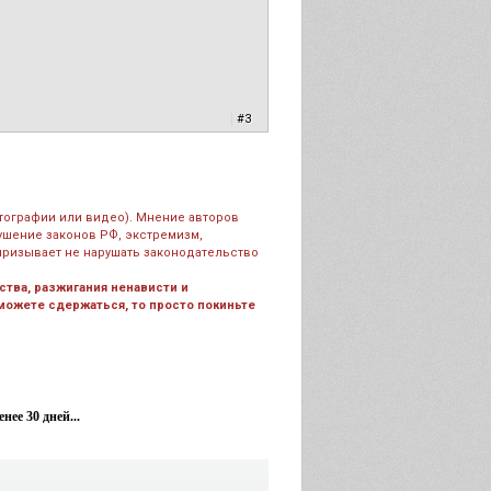
|
#3
тографии или видео). Мнение авторов
рушение законов РФ, экстремизм,
призывает не нарушать законодательство
тва, разжигания ненависти и
 можете сдержаться, то просто покиньте
ее 30 дней...