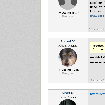
мне "сядь
непонятно
Нет, все 
Репутация: 3557
показать 
В отпуске
17 августа 2
Aristotel
, 58
Россия, Москва
Rogeras:
Это одна
Да ОЖП в 
песни и о
Репутация: 7755
В отпуске
18 августа 
KIA10
, 62
https://ww
Россия, Москва