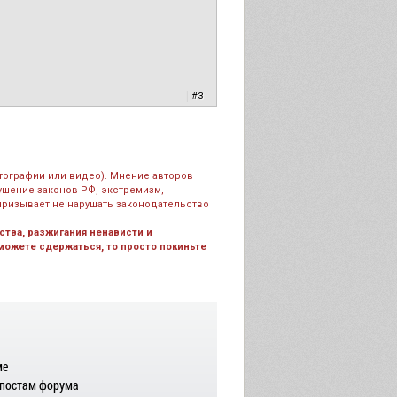
|
#3
тографии или видео). Мнение авторов
рушение законов РФ, экстремизм,
призывает не нарушать законодательство
тва, разжигания ненависти и
 можете сдержаться, то просто покиньте
ме
 постам форума