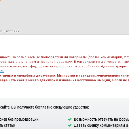
019, вторник
енность за размещаемые пользователями материалы (посты, комментарии, фо
 совпадать с мнением и позицией редакции. В материалах не допускается на
ению власти, мат, флуд, демагогия, троллинг и оскорбления. Администрация 
есь
ктивных и спокойных дискуссиях. Мы против мизандрии, женоненавистничес
вращать сайт в место для склок и изливания негативных эмоций, а если не
 сайте, Вы получаете бесплатно следующие удобства:
иев без премодерации
Возможность отвечать на фору
ь статьи
Давать оценку комментариям и