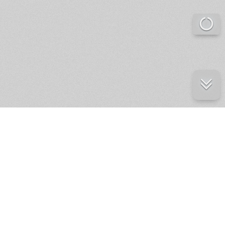
е ресурсы
ение России