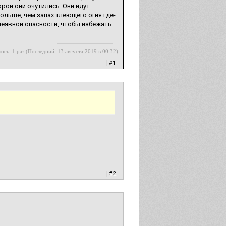
орой они очутились. Они идут
ольше, чем запах тлеющего огня где-
 неявной опасности, чтобы избежать
ось: 1 раз (Последний: 13 августа 2019 в 00:32)
|
#1
|
#2