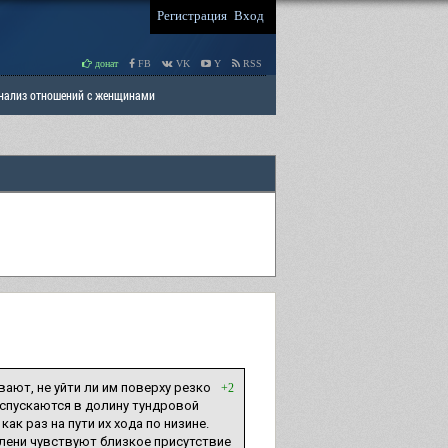
Регистрация
Вход
донат
FB
VK
Y
RSS
Анализ отношений с женщинами
 права мужчин
РАЗДЕЛ: Отцы и Дети
ают, не уйти ли им поверху резко
+2
: спускаются в долину тундровой
ак раз на пути их хода по низине.
олени чувствуют близкое присутствие