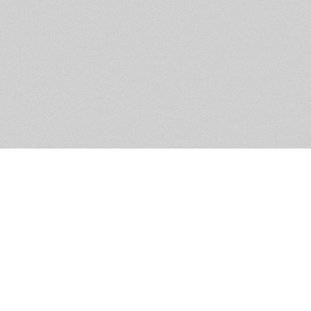
Помощь и контакты
Дружественны
Пользовательское соглашение
Мужское Движ
Емайл - info@masculist.ru