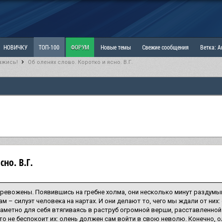
НОВИЧКУ
ТОП-100
ФОРУМ
Новые темы
Свежие сообщения
Ветка: 
ажись!
Об оленях слово. Коротко и ясно. В.Г.
ка: Наболевшее. Выскажись!
РАЗДЕЛ: Мы и Женщины
РАЗДЕЛ: Маскулизм, МД и
ИТРИНА
КОПИЛКА
ОТНОШЕНИЯ
но. В.Г.
ревожены. Появившись на гребне холма, они несколько минут раздумыв
там – силуэт человека на нартах. И они делают то, чего мы ждали от них
заметно для себя втягиваясь в раструб огромной верши, расставленной к
то не беспокоит их: олень должен сам войти в свою неволю. Конечно, 