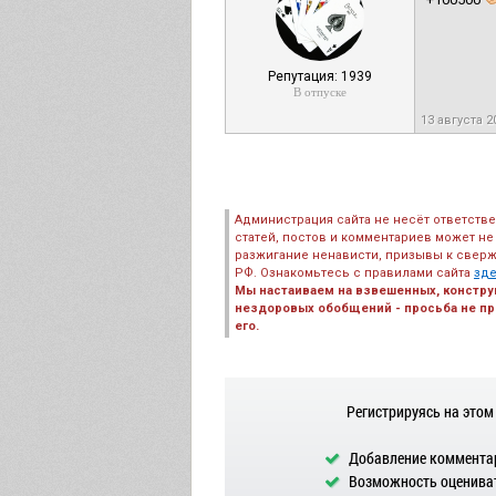
Репутация: 1939
В отпуске
13 августа 2
Администрация сайта не несёт ответств
статей, постов и комментариев может не
разжигание ненависти, призывы к сверж
РФ. Ознакомьтесь с правилами сайта
зд
Мы настаиваем на взвешенных, констру
нездоровых обобщений - просьба не пре
его.
Регистрируясь на этом
Добавление комментар
Возможность оцениват