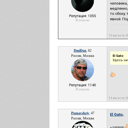
человека,
медленно,
то сбоку.
Репутация: 1055
явной. По
В отпуске
13 августа 2
DmiDon
, 62
Россия, Москва
El Gato:
Здесь ни
Репутация: 1140
В отпуске
13 августа 2
Poznavshciy
, 47
El Gato,
Россия, Москва
+100500