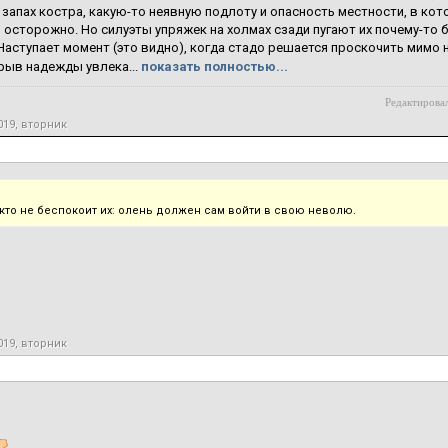
 запах костра, какую-то неявную подлоту и опасность местности, в кот
 осторожно. Но силуэты упряжек на холмах сзади пугают их почему-то б
 Наступает момент (это видно), когда стадо решается проскочить мимо
рыв надежды увлека...
показать полностью...
Редактировал
019, вторник
кто не беспокоит их: олень должен сам войти в свою неволю.
019, вторник