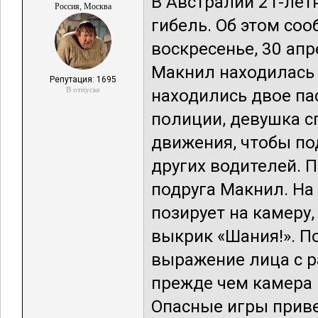
В Австралии 21-лет
Россия, Москва
гибель. Об этом соо
воскресенье, 30 апр
Макнил находилась 
Репутация: 1695
В отпуске
находились двое па
полиции, девушка с
движения, чтобы по
других водителей. 
подруга Макнил. На
позирует на камеру,
выкрик «Шания!». П
выражение лица с р
прежде чем камера 
Опасные игры привел