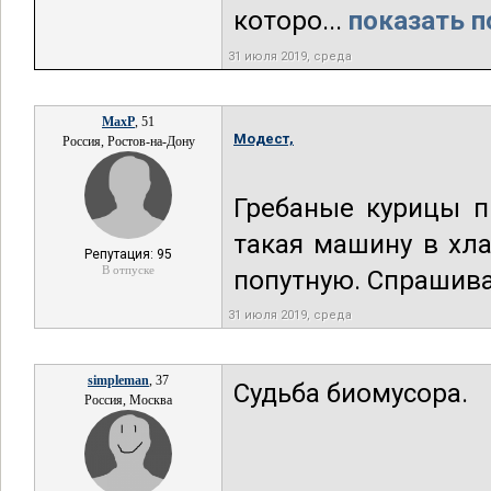
которо...
показать п
31 июля 2019, среда
MaxP
, 51
Модест,
Россия, Ростов-на-Дону
Гребаные курицы п
такая машину в хла
Репутация: 95
В отпуске
попутную. Спрашива
31 июля 2019, среда
simpleman
, 37
Судьба биомусора.
Россия, Москва