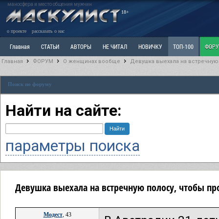
маносфера и место общения мужчин
18+
о проекте
рассказать о нас
Главная
СТАТЬИ
АВТОРЫ
НЕ ЧИТАЛ
НОВИЧКУ
ТОП-100
ФОР
Главная
ФОРУМ
О женщинах вообще
Девушка выехала на встречную 
Ветка: Расстаюсь или Развожусь. САНЧАС
Ветка: Наболевшее. Выскажись!
Р
Поиск по форуму
РАЗДЕЛ: Разное
УЧЕБНИК
ТРИЛОГИЯ
ВИТРИНА
КОПИЛКА
ОТНОШ
Найти на сайте:
параметры поиска
Девушка выехала на встречную полосу, чтобы пр
Модест
, 43