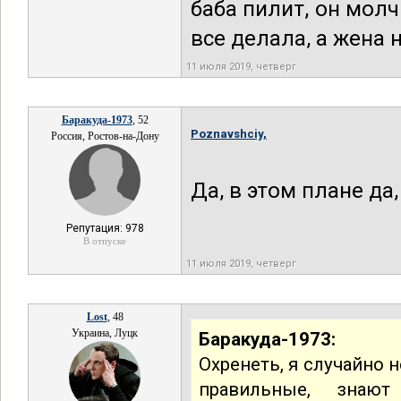
баба пилит, он мол
все делала, а жена н
11 июля 2019, четверг
Баракуда-1973
, 52
Poznavshciy,
Россия, Ростов-на-Дону
Да, в этом плане да,
Репутация: 978
В отпуске
11 июля 2019, четверг
Lost
, 48
Украина, Луцк
Баракуда-1973:
Охренеть, я случайно 
правильные, знают