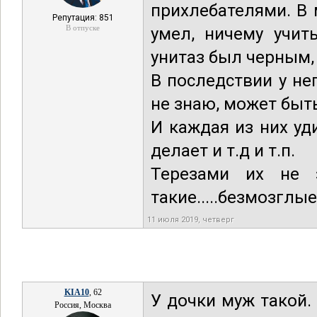
прихлебателями. В 
Репутация: 851
В отпуске
умел, ничему учит
унитаз был черным,
В последствии у не
не знаю, может быт
И каждая из них уд
делает и т.д и т.п.
Терезами их не 
такие.....безмозглые
11 июля 2019, четверг
KIA10
, 62
У дочки муж такой.
Россия, Москва