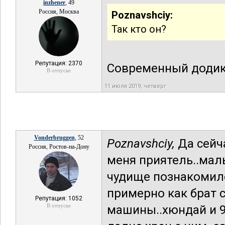
inzhener
, 49
Россия, Москва
Poznavshciy:
Так кто он?
Репутация: 2370
Современный додик
В отпуске
11 июля 2019, четверг
Vonderbruggen
, 52
Poznavshciy,
Да сейч
Россия, Ростов-на-Дону
меня приятель..маль
чудище познакомилс
примерно как брат с 
Репутация: 1052
В отпуске
машины..хюндай и 9