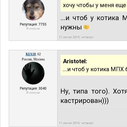
хочу чтобы у меня еще
...и чтоб у котика
Репутация: 7755
нужны
В отпуске
11 июля 2019, четверг
KIA10
, 62
Россия, Москва
Aristotel:
...и чтоб у котика МП
Репутация: 3040
Ну, типа того). Хо
В отпуске
кастрирован)))
11 июля 2019, четверг