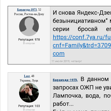
Баракуда-1973
, 52
И снова Яндекс-Дз
Россия, Ростов-на-Дону
безынициативном" 
серии бросай е
https://conf.7ya.ru/fu
Репутация: 978
В отпуске
cnf=Family&trd=370
com
11 июля 2019, четверг
Lost
, 48
В данном 
Баракуда-1973,
Украина, Луцк
запросах ОЖП не ув
Лампочка, вода, п
работ...
Репутация: 103
В отпуске