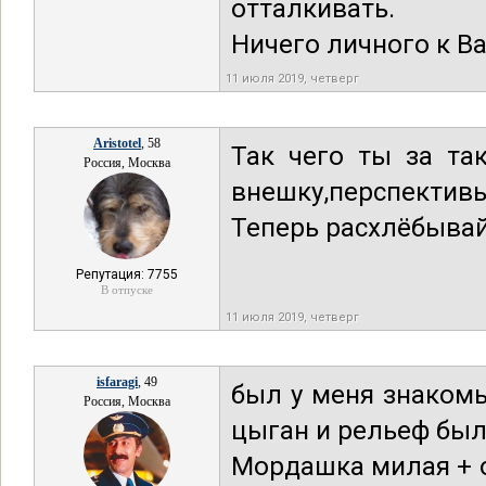
отталкивать.
Ничего личного к В
11 июля 2019, четверг
Aristotel
, 58
Так чего ты за та
Россия, Москва
внешку,перспективы
Теперь расхлёбывай
Репутация: 7755
В отпуске
11 июля 2019, четверг
isfaragi
, 49
был у меня знакомы
Россия, Москва
цыган и рельеф был
Мордашка милая + о