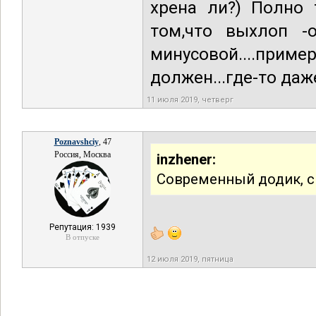
хрена ли?) Полно 
том,что выхлоп -
минусовой....пр
должен...где-то даж
11 июля 2019, четверг
Poznavshciy
, 47
Россия, Москва
inzhener:
Современный додик, 
Репутация: 1939
В отпуске
12 июля 2019, пятница