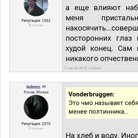
а еще влияют набл
меня пристал
Репутация: 1052
В отпуске
накосячить...совер
посторонних глаз 
худой конец. Сам 
никакого опчественн
11 июля 2019, четверг
inzhener
, 49
Россия, Москва
Vonderbruggen:
Это чмо называет себя
менее полтинника...
Репутация: 2370
В отпуске
На хлеб и воду. Ино