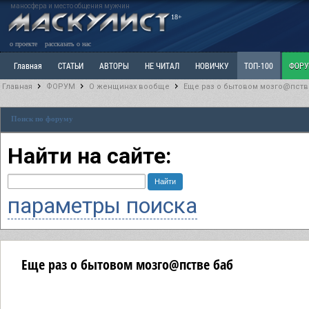
маносфера и место общения мужчин
18+
о проекте
рассказать о нас
Главная
СТАТЬИ
АВТОРЫ
НЕ ЧИТАЛ
НОВИЧКУ
ТОП-100
ФОР
Главная
ФОРУМ
О женщинах вообще
Еще раз о бытовом мозго@пств
Ветка: Расстаюсь или Развожусь. САНЧАС
Ветка: Наболевшее. Выскажись!
Р
Поиск по форуму
РАЗДЕЛ: Разное
УЧЕБНИК
ТРИЛОГИЯ
ВИТРИНА
КОПИЛКА
ОТНОШ
Найти на сайте:
параметры поиска
Еще раз о бытовом мозго@пстве баб