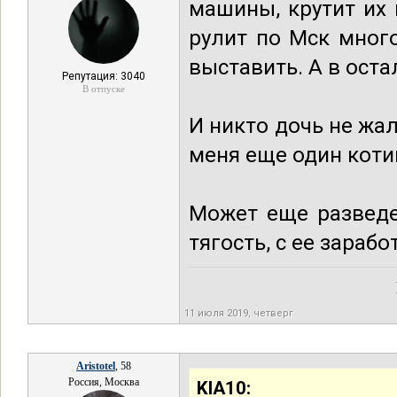
машины, крутит их 
рулит по Мск мног
выставить. А в ост
Репутация: 3040
В отпуске
И никто дочь не жал
меня еще один коти
Может еще разведет
тягость, с ее зараб
11 июля 2019, четверг
Aristotel
, 58
Россия, Москва
KIA10: