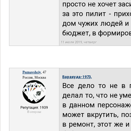
просто не хочет за
за это пилит - при
дом чужих людей и 
бюджет, в формиров
11 июля 2019, четверг
Poznavshciy
, 47
Баракуда-1973,
Россия, Москва
Все дело то не в 
делал то, что не ум
в данном персонаж
Репутация: 1939
В отпуске
может вкрутить, по
в ремонт, этот же и