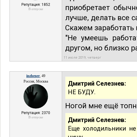
Репутация: 1852
приобретает обычн
В отпуске
лучше, делать все 
Скажем заработать м
"Не умеешь работа
другом, но близко 
11 июля 2019, четверг
inzhener
, 49
Россия, Москва
Дмитрий Селезнев:
НЕ БУДУ.
Ногой мне ещё топн
Репутация: 2370
В отпуске
Дмитрий Селезнев:
Еще холодильники не