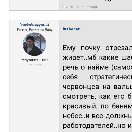
11 июля 2019, четверг
Vonderbruggen
, 52
inzhener,
Россия, Ростов-на-Дону
Ему почку отрезал
живет..мб какие ша
Репутация: 1052
В отпуске
речь о найме (само
себя стратегичес
червонцев на валь
смотреть, как его б
красивый, по баням
небес..и все-должн
работодателей..но и