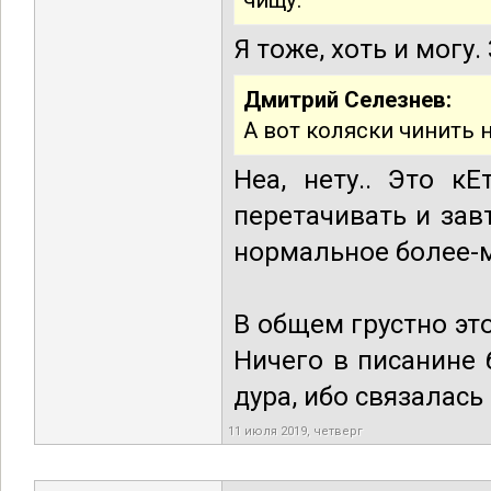
чищу.
Я тоже, хоть и могу
Дмитрий Селезнев:
А вот коляски чинить н
Неа, нету.. Это к
перетачивать и зав
нормальное более-м
В общем грустно это
Ничего в писанине 
дура, ибо связалась
11 июля 2019, четверг