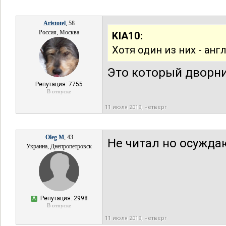
Aristotel
, 58
Россия, Москва
KIA10:
Хотя один из них - анг
Это который дворни
Репутация: 7755
В отпуске
11 июля 2019, четверг
Oleg M
, 43
Не читал но осужда
Украина, Днепропетровск
Репутация: 2998
А
В отпуске
11 июля 2019, четверг