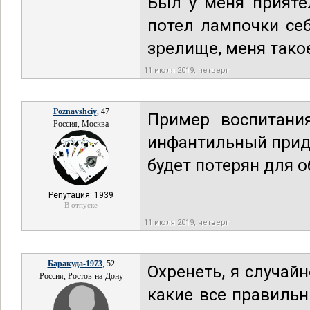
Бьіл у меня прияте
потел лампочки себ
зрелище, меня такое
11 июля 2019, четверг
Poznavshciy
, 47
Пример воспитани
Россия, Москва
инфантильный приду
будет потерян для 
Репутация: 1939
В отпуске
11 июля 2019, четверг
Баракуда-1973
, 52
Охренеть, я случай
Россия, Ростов-на-Дону
какие все правильн