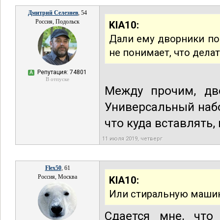
Дмитрий Селезнев
, 54
Россия, Подольск
KIA10:
Дали ему дворники пос
не понимает, что делат
Репутация: 74801
А
В отпуске
Между прочим, дв
Универсальный набо
что куда вставлять,
11 июля 2019, четверг
Flex50
, 61
Россия, Москва
KIA10:
Или стиральную машин
Сдается мне, что