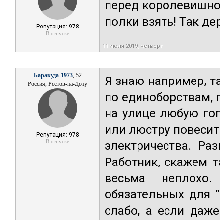
перед королевишной
полки взять! Так де
Репутация: 978
В отпуске
11 июля 2019, четверг
Баракуда-1973
, 52
Я знаю например, т
Россия, Ростов-на-Дону
по единоборствам, 
на улице любую гоп
или люстру повесить
Репутация: 978
В отпуске
электричества. Ра
Работник, скажем т
весьма неплохо.
обязательных для "
слабо, а если даж