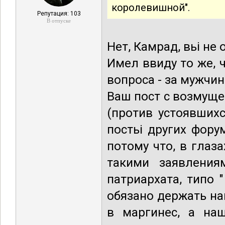
королевишной".
Репутация: 103
В отпуске
Нет, Камрад, вьі н
Имел ввиду то же, ч
вопроса - за мужчин
Ваш пост с возмуще
(против устоявших
постьі других фору
потому что, в глаз
такими заявления
патриархата, типо 
обязано держать наш
в маргинес, а наш