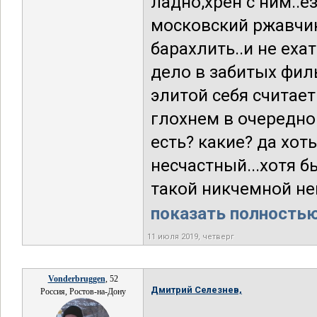
ладно,хрен с ним..ез
московский ржавчик
барахлить..и не еха
дело в забитых фил
элитой себя считает
глохнем в очередной
есть? какие? да хоть
несчастный...хотя б
такой никчемной неи
показать полностью.
11 июля 2019, четверг
Vonderbruggen
, 52
Дмитрий Селезнев,
Россия, Ростов-на-Дону