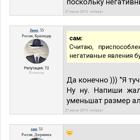
поскольку негативн
27 июня 2019, четверг
Joser
, 55
Россия, Краснодар
сам:
Считаю, приспособле
негативные явления бу
Репутация: 72
В отпуске
Да конечно ))) "Я т
Ну ну. Напиши жал
уменьшат размер ал
27 июня 2019, четверг
сам
, 53
Россия, Дзержинск