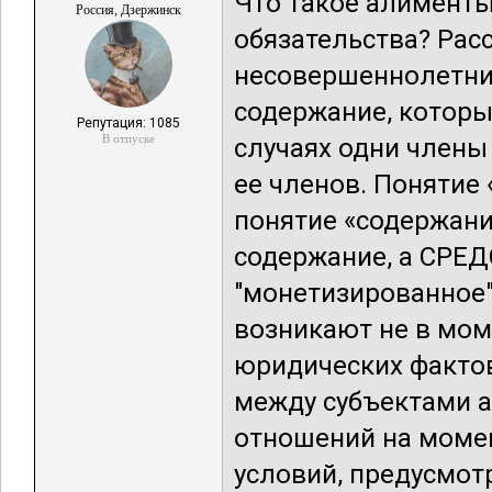
Что такое алимент
Россия, Дзержинск
обязательства? Рас
несовершеннолетних
содержание, котор
Репутация: 1085
В отпуске
случаях одни члены
ее членов. Понятие
понятие «содержание
содержание, а СРЕДС
"монетизированное"
возникают не в мом
юридических фактов
между субъектами 
отношений на момен
условий, предусмо