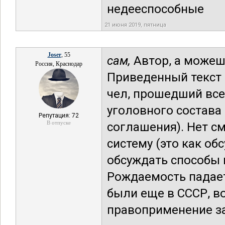
недееспособные
21 июня 2019, пятница
Joser
, 55
сам,
Автор, а можеш
Россия, Краснодар
Приведенный текст 
чел, прошедший вс
уголовного состава 
Репутация: 72
В отпуске
соглашения). Нет с
систему (это как об
обсуждать способы 
Рождаемость падает
были еще в СССР, в
правоприменение за и