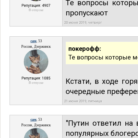
Те вопросы которы
Репутация: 4907
В отпуске
пропускают
20 июня 2019, четверг
сам
, 53
Россия, Дзержинск
покерофф:
Те вопросы которые мо
Репутация: 1085
Кстати, в ходе го
В отпуске
очередные префере
21 июня 2019, пятница
сам
, 53
"Путин ответил на
Россия, Дзержинск
популярных блогеро