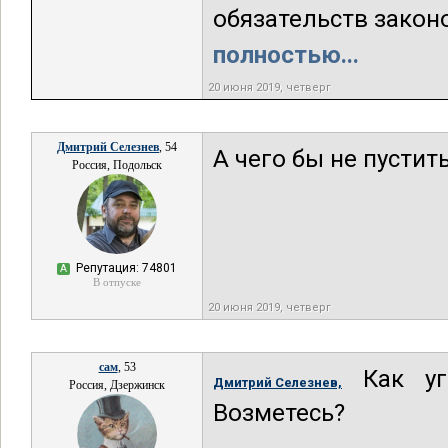
обязательств закон
полностью...
20 июня 2019, четверг
Дмитрий Селезнев
, 54
А чего бы не пустит
Россия, Подольск
Репутация: 74801
А
В отпуске
20 июня 2019, четверг
сам
, 53
Как уго
Дмитрий Селезнев,
Россия, Дзержинск
Возметесь?