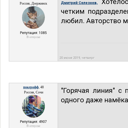
Хотелос
Дмитрий Селезнев,
Россия, Дзержинск
четким подразделе
любил. Авторство мо
Репутация: 1085
В отпуске
20 июня 2019, четверг
покерофф
, 48
"Горячая линия" с
Россия, Сочи
одного даже намёка
Репутация: 4907
В отпуске