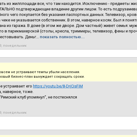
ть из жилплощади все, что там находится. Исключению - предметы жи
АЛЬНО подтверждающие владение другим лицом. То есть подрузамевае
ного чего покупается без указания паспортных данных. Телевизор, крова
в чеке не указывается собственник. В этом, наверное косяк. Был я поня
на из гаража. В доме (в этом же дворе. Дом частный) живет семья: му
что в парикмахерской (столы, кресла, триммеры, телевизор, фены и проч
естовывать. Деньг...
показать полностью...
19, понедельник
совсем не устраивают темпы убыли населения.
новый бизнес-план вынуждает сокращать сроки.
не устраивает его
https://youtu.be/8-DrjCisFiM
а, наверное, тоже.
"Римский клуб упомянул", не постеснялся
19, понедельник