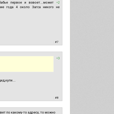
абье первое и взвоет....может
+2
ние года 4 около Загса никого не
|
#7
+3
д,кули....
|
#8
ивет по какому-то адресу, то можно