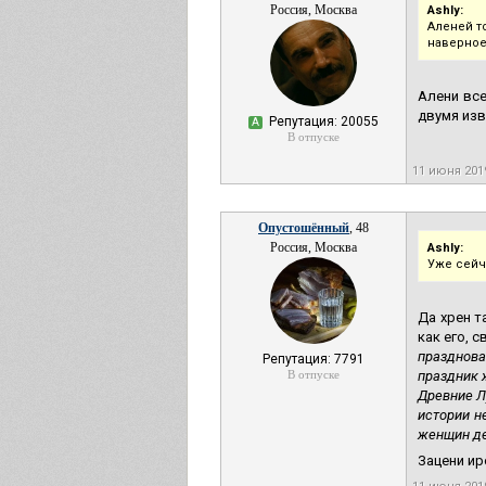
Россия, Москва
Ashly:
Аленей т
наверное
Алени все
двумя изв
Репутация: 20055
А
В отпуске
11 июня 201
Опустошённый
, 48
Россия, Москва
Ashly:
Уже сейч
Да хрен т
как его, 
празднова
Репутация: 7791
В отпуске
праздник 
Древние Л
истории н
женщин де
Зацени ир