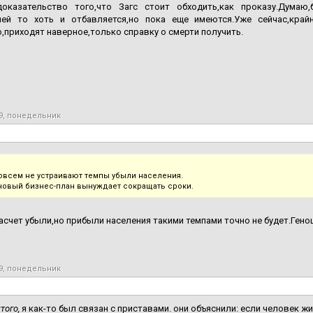
оказательство того,что Загс стоит обходить,как проказу.Думаю,б
ней то хоть и отбавляется,но пока еще имеются.Уже сейчас,край
приходят наверное,только справку о смерти получить.
19, понедельник
совсем не устраивают темпы убыли населения.
новый бизнес-план вынуждает сокращать сроки.
асчет убыли,но прибыли населения такими темпами точно не будет.Геноци
19, понедельник
того,
я как-то был связан с приставами. они объяснили: если человек ж