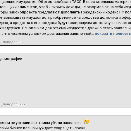
ициально имущество. Об этом сообщает ТАСС. В пояснительных материал
тельщики алиментов, чтобы скрыть доходы, не оформляют на себя иму
торы законопроекта предлагают дополнить Гражданский кодекс РФ по
т взыскивать имущество, приобретенное на средства должника и офор
дано, а средства с его продажи будут возвращены должнику за вычет
х издержек. Основанием для отъема имущества должно стать заявлени
, что «важным условием достижения заявленной...
показать полность
19, понедельник
 демографии
19, понедельник
овсем не устраивают темпы убыли населения.
овый бизнес-план вынуждает сокращать сроки.