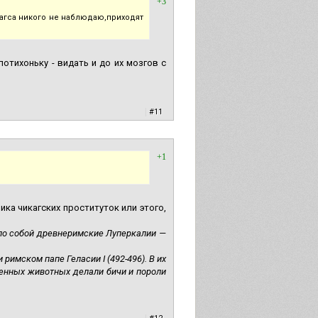
+3
Загса никого не наблюдаю,приходят
отихоньку - видать и до их мозгов с
|
#11
+1
ка чикагских проституток или этого,
ло собой древнеримские Луперкалии —
имском папе Геласии I (492-496). В их
венных животных делали бичи и пороли