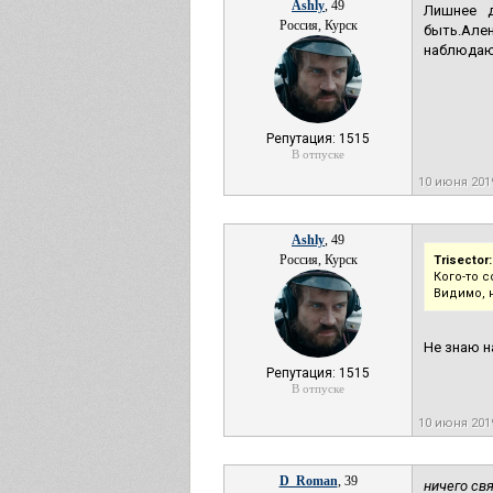
Ashly
, 49
Лишнее д
Россия, Курск
быть.Але
наблюдаю,
Репутация: 1515
В отпуске
10 июня 20
Ashly
, 49
Россия, Курск
Trisector:
Кого-то 
Видимо, 
Не знаю н
Репутация: 1515
В отпуске
10 июня 20
D_Roman
, 39
ничего свя