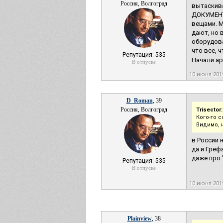
Россия, Волгоград
вытаскива
ДОКУМЕНТ
вещами. М
дают, но 
оборудова
что все, 
Репутация: 535
Начали ар
В отпуске
10 июня 20
D_Roman
, 39
Россия, Волгоград
Trisector:
Кого-то 
Видимо, 
в России 
да и Греф
даже про 
Репутация: 535
В отпуске
10 июня 20
Plainview
, 38