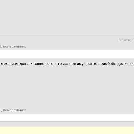
Редактиров
19, понедельник
 механизм доказывания того, что данное имущество приобрёл должник,
19, понедельник