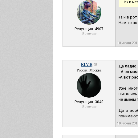
Шах и ма
Та и в рот
Нам то чо
Репутация: 4907
В отпуске
10 июня 20
KIA10
, 62
Да ладно.
Россия, Москва
- А он мам
-А вот рас
Уже мног
пытались 
не имеем 
Репутация: 3040
В отпуске
Да и воо
понимают 
10 июня 20