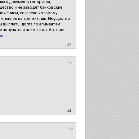
ах к документу говорится,
щество и не заводят банковские
ложением, согласно которому
мленное на третьих лиц. Имущество
ом выплаты долга по алиментам
е получателя алиментов. Авторы
ю...
|
#1
+7
|
#2
+5