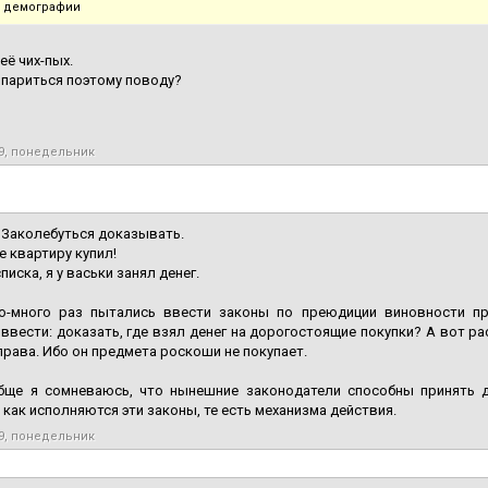
т демографии
 её чих-пых.
 париться поэтому поводу?
19, понедельник
 Заколебуться доказывать.
е квартиру купил!
писка, я у васьки занял денег.
о-много раз пытались ввести законы по преюдиции виновности пр
ввести: доказать, где взял денег на дорогостоящие покупки? А вот ра
права. Ибо он предмета роскоши не покупает.
бще я сомневаюсь, что нынешние законодатели способны принять 
как исполняются эти законы, те есть механизма действия.
19, понедельник