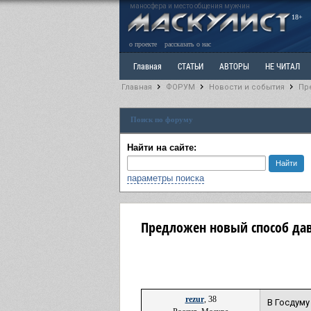
маносфера и место общения мужчин
18+
о проекте
рассказать о нас
Главная
СТАТЬИ
АВТОРЫ
НЕ ЧИТАЛ
Главная
ФОРУМ
Новости и события
Пр
Ветка: Расстаюсь или Развожусь. САНЧАС
Вет
Поиск по форуму
РАЗДЕЛ: Разное
УЧЕБНИК
ТРИЛОГИЯ
В
Найти на сайте:
параметры поиска
Предложен новый способ да
rezur
, 38
В Госдуму