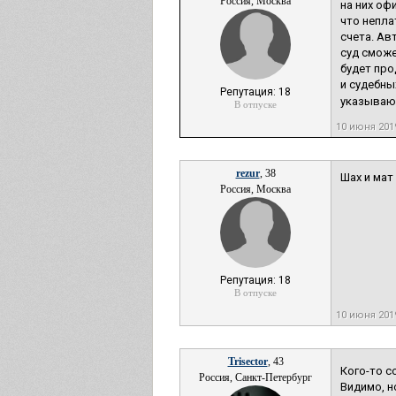
Россия, Москва
на них оф
что непла
счета. Ав
суд сможе
будет про
и судебны
Репутация: 18
указывают
В отпуске
10 июня 20
rezur
, 38
Шах и мат
Россия, Москва
Репутация: 18
В отпуске
10 июня 20
Trisector
, 43
Кого-то с
Россия, Санкт-Петербург
Видимо, н