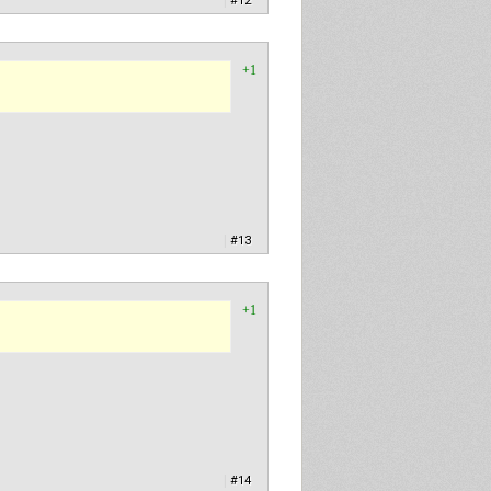
|
#12
+1
|
#13
+1
|
#14