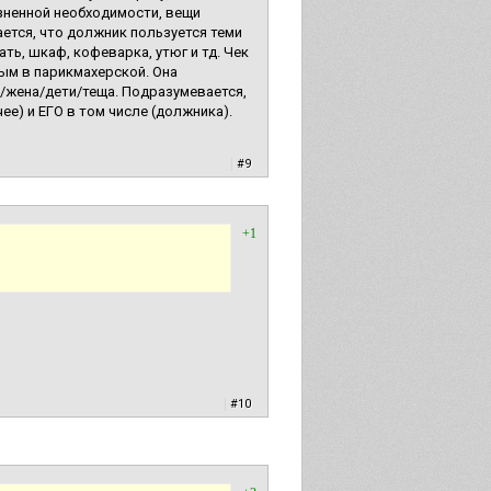
зненной необходимости, вещи
тся, что должник пользуется теми
ть, шкаф, кофеварка, утюг и тд. Чек
тым в парикмахерской. Она
ж/жена/дети/теща. Подразумевается,
ее) и ЕГО в том числе (должника).
|
#9
+1
|
#10