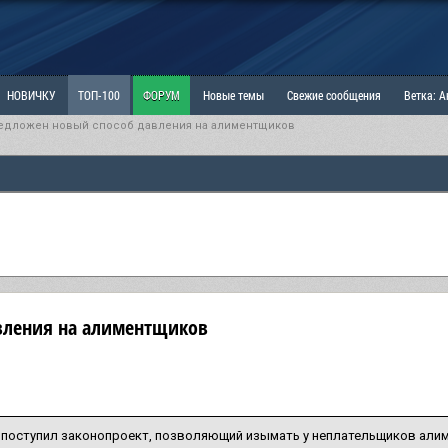
НОВИЧКУ
ТОП-100
ФОРУМ
Новые темы
Свежие сообщения
Ветка: 
едложен новый способ давления на алиментщиков
ка: Наболевшее. Выскажись!
РАЗДЕЛ: Мы и Женщины
РАЗДЕЛ: Маскулизм, МД и
ИТРИНА
КОПИЛКА
ОТНОШЕНИЯ
вления на алиментщиков
 поступил законопроект, позволяющий изымать у неплательщиков али