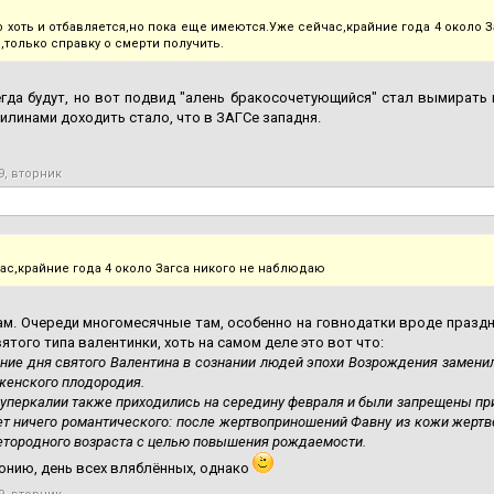
о хоть и отбавляется,но пока еще имеются.Уже сейчас,крайние года 4 около 
,только справку о смерти получить.
гда будут, но вот подвид "алень бракосочетующийся" стал вымирать п
илинами доходить стало, что в ЗАГСе западня.
9, вторник
ас,крайние года 4 около Загса никого не наблюдаю
ам. Очереди многомесячные там, особенно на говнодатки вроде праздни
святого типа валентинки, хоть на самом деле это вот что:
ние дня святого Валентина в сознании людей эпохи Возрождения замени
женского плодородия.
уперкалии также приходились на середину февраля и были запрещены при р
ет ничего романтического: после жертвоприношений Фавну из кожи жерт
тородного возраста с целью повышения рождаемости.
онию, день всех вляблённых, однако