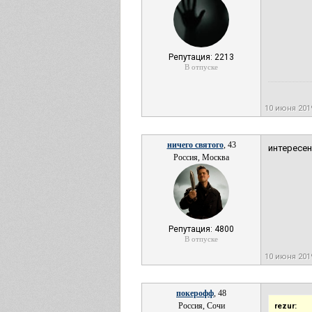
Репутация: 2213
В отпуске
10 июня 20
ничего святого
, 43
интересен
Россия, Москва
Репутация: 4800
В отпуске
10 июня 20
покерофф
, 48
Россия, Сочи
rezur: