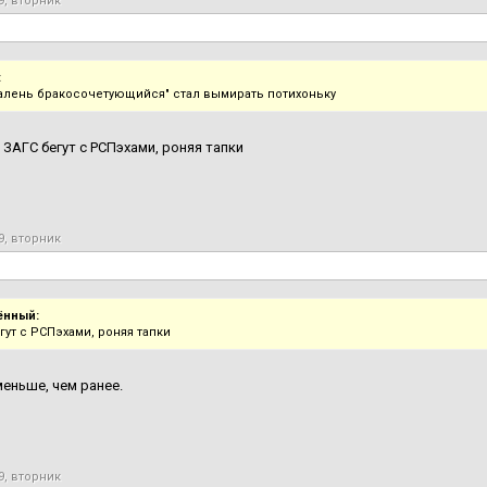
9, вторник
:
алень бракосочетующийся" стал вымирать потихоньку
В ЗАГС бегут с РСПэхами, роняя тапки
9, вторник
ённый:
гут с РСПэхами, роняя тапки
меньше, чем ранее.
9, вторник