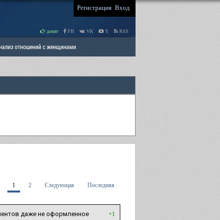
Регистрация
Вход
донат
FB
VK
Y
RSS
Анализ отношений с женщинами
 права мужчин
РАЗДЕЛ: Отцы и Дети
1
2
Следующая
Последняя
ментов даже не оформленное
+1