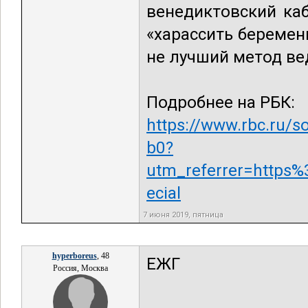
венедиктовский каб
«харассить береме
не лучший метод ве
Подробнее на РБК:
https://www.rbc.ru/
b0?
utm_referrer=http
ecial
7 июня 2019, пятница
hyperboreus
, 48
ЕЖГ
Россия, Москва