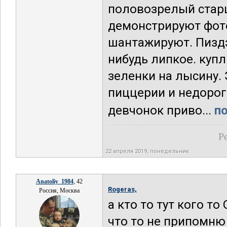
половозрелый старш
демонстрируют фо
шантажируют. Пиздэ
нибудь липкое. купл
зеленки на лысину. 
пиццерии и недорог
девчонок приво...
по
Р
22 апреля 2019, понедельник
Anatoliy_1984
, 42
Rogeras,
Россия, Москва
а кто то тут кого 
что то не припомню 