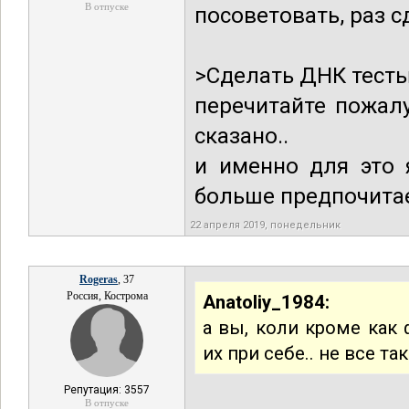
В отпуске
посоветовать, раз с
>Сделать ДНК тест
перечитайте пожалу
сказано..
и именно для это 
больше предпочитае
22 апреля 2019, понедельник
Rogeras
, 37
Россия, Кострома
Anatoliy_1984:
а вы, коли кроме как
их при себе.. не все так
Репутация: 3557
В отпуске