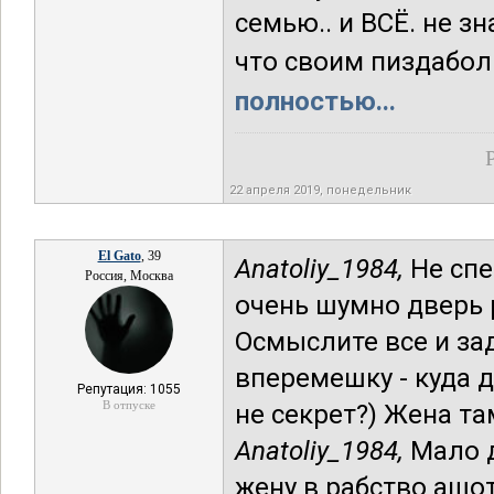
семью.. и ВСЁ. не зн
что своим пиздабол
полностью...
22 апреля 2019, понедельник
El Gato
, 39
Anatoliy_1984,
Не спе
Россия, Москва
очень шумно дверь 
Осмыслите все и зад
вперемешку - куда д
Репутация: 1055
В отпуске
не секрет?) Жена та
Anatoliy_1984,
Мало д
жену в рабство ашот