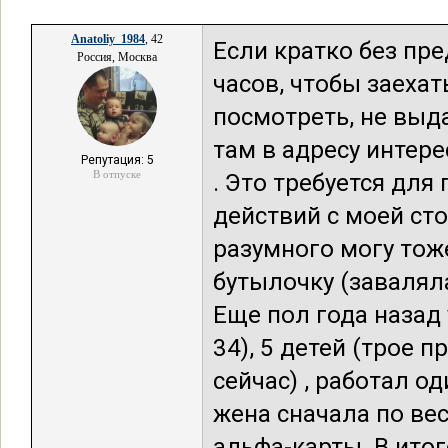
Anatoliy_1984
, 42
Если кратко без пре
Россия, Москва
часов, чтобы заехат
посмотреть, не выда
там в адресу интер
Репутация: 5
В отпуске
. Это требуется дл
действий с моей ст
разумного могу тож
бутылочку (заваляла
Еще пол года назад 
34), 5 детей (трое 
сейчас) , работал од
жена сначала по вес
альфа-карты. В итог