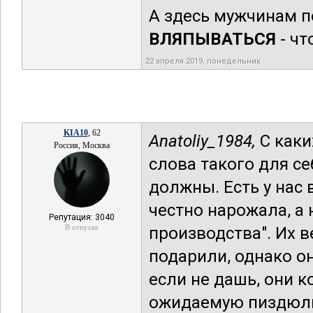
А здесь мужчинам п
ВЛЯПЫВАТЬСЯ
- чт
22 апреля 2019, понедельник
KIA10
, 62
Anatoliy_1984,
С каки
Россия, Москва
слова такого для се
должны. Есть у нас 
честно нарожала, а 
Репутация: 3040
В отпуске
производства". Их 
подарили, однако о
если не дашь, они к
ожидаемую пиздюлин