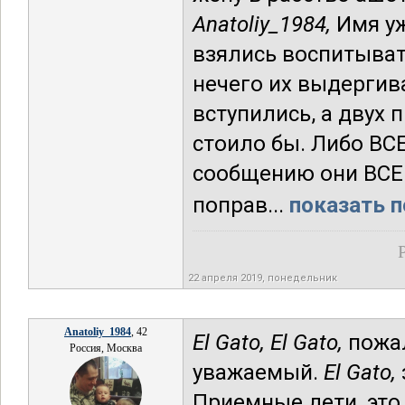
Anatoliy_1984,
Имя уж
взялись воспитывать
нечего их выдергива
вступились, а двух 
стоило бы. Либо ВСЕ
сообщению они ВСЕ 
поправ...
показать п
22 апреля 2019, понедельник
Anatoliy_1984
, 42
El Gato,
El Gato,
пожал
Россия, Москва
уважаемый.
El Gato,
Приемные дети, эт