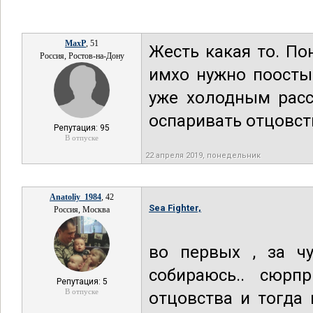
MaxP
, 51
Жесть какая то. По
Россия, Ростов-на-Дону
имхо нужно поосты
уже холодным расс
оспаривать отцовст
Репутация: 95
В отпуске
22 апреля 2019, понедельник
Anatoliy_1984
, 42
Sea Fighter,
Россия, Москва
во первых , за ч
собираюсь.. сюрп
Репутация: 5
В отпуске
отцовства и тогда 