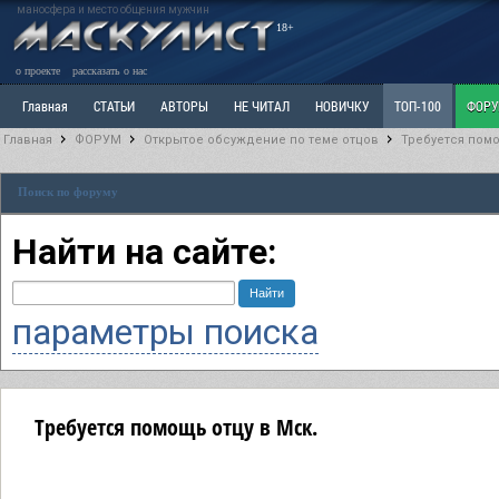
маносфера и место общения мужчин
18+
о проекте
рассказать о нас
Главная
СТАТЬИ
АВТОРЫ
НЕ ЧИТАЛ
НОВИЧКУ
ТОП-100
ФОР
Главная
ФОРУМ
Открытое обсуждение по теме отцов
Требуется помо
Ветка: Расстаюсь или Развожусь. САНЧАС
Ветка: Наболевшее. Выскажись!
Р
Поиск по форуму
РАЗДЕЛ: Разное
УЧЕБНИК
ТРИЛОГИЯ
ВИТРИНА
КОПИЛКА
ОТНОШ
Найти на сайте:
параметры поиска
Требуется помощь отцу в Мск.