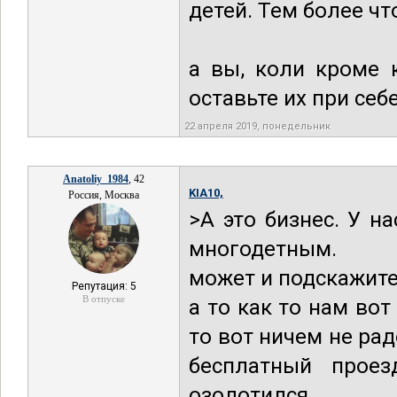
детей. Тем более чт
а вы, коли кроме 
оставьте их при себе
22 апреля 2019, понедельник
Anatoliy_1984
, 42
KIA10,
Россия, Москва
>А это бизнес. У н
многодетным.
может и подскажите
Репутация: 5
В отпуске
а то как то нам во
то вот ничем не рад
бесплатный прое
озолотился..