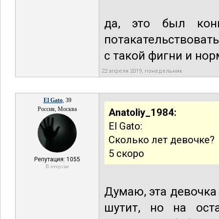
да, это был кон
потакательствовать
с такой фигни и но
22 апреля 2019, понедельник
El Gato
, 39
Россия, Москва
Anatoliy_1984:
El Gato:
Сколько лет девочке?
5 скоро
Репутация: 1055
В отпуске
Думаю, эта девочка
шутит, но на ост