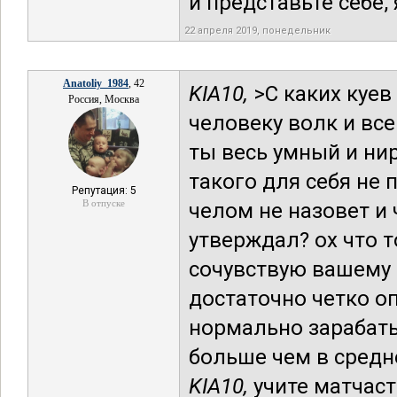
и представьте себе, 
22 апреля 2019, понедельник
Anatoliy_1984
, 42
KIA10,
>С каких куев
Россия, Москва
человеку волк и все 
ты весь умный и ни
такого для себя не
Репутация: 5
В отпуске
челом не назовет и
утверждал? ох что т
сочувствую вашему г
достаточно четко о
нормально зарабаты
больше чем в среднем
KIA10,
учите матчаст