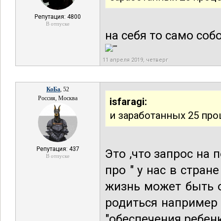
Репутация: 4800
В отпуске
на себя то само соб
11 апреля 2019, четверг
КоБа
, 52
Россия, Москва
isfaragi:
и заработанных 25 проц
Репутация: 437
Это ,что запрос на
В отпуске
про " у нас в стран
жизнь может быть о
родиться например 
"обеспечения ребенк