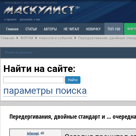
маносфера и место общения мужчин
18+
о проекте
рассказать о нас
Главная
СТАТЬИ
АВТОРЫ
НЕ ЧИТАЛ
НОВИЧКУ
ТОП-100
ФОР
Главная
ФОРУМ
Новости и события
Передергивания, двойные стандар
Ветка: Расстаюсь или Развожусь. САНЧАС
Ветка: Наболевшее. Выскажись!
Р
Поиск по форуму
РАЗДЕЛ: Разное
УЧЕБНИК
ТРИЛОГИЯ
ВИТРИНА
КОПИЛКА
ОТНОШ
Найти на сайте:
параметры поиска
Передергивания, двойные стандарт и ... очередная
isfaragi
, 49