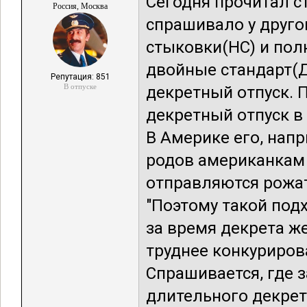
Сегодня прочитал ст
Россия, Москва
спрашивало у другог
стыковки(НС) и пол
двойные стандарт(Д
Репутация: 851
В отпуске
декретный отпуск. 
декретный отпуск в
В Америке его, напр
родов американкам
отправляются рожать
"Поэтому такой под
за время декрета ж
труднее конкуриров
Спрашивается, где з
длительного декрет