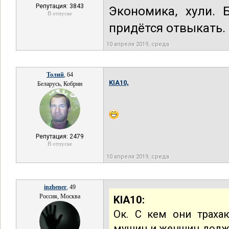
Репутация: 3843
Экономика, хули. 
В отпуске
придётся отвыкать.
10 апреля 2019, среда
Толий
, 64
KIA10,
Беларусь, Кобрин
Репутация: 2479
В отпуске
10 апреля 2019, среда
inzhener
, 49
Россия, Москва
KIA10:
Ок. С кем они траха
мущин и женщин долж