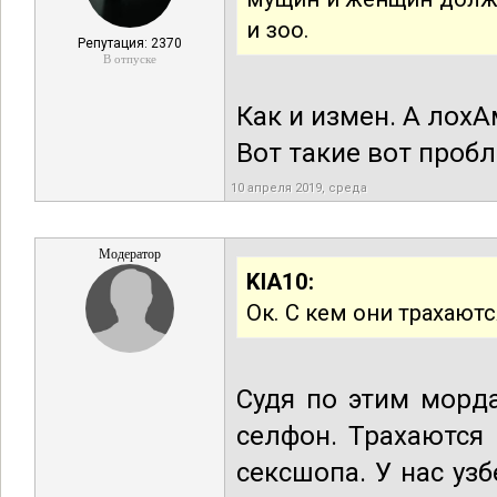
и зоо.
Репутация: 2370
В отпуске
Как и измен. А лох
Вот такие вот проб
10 апреля 2019, среда
Модератор
KIA10:
Ок. С кем они трахаютс
Судя по этим морд
селфон. Трахаются
сексшопа. У нас узб