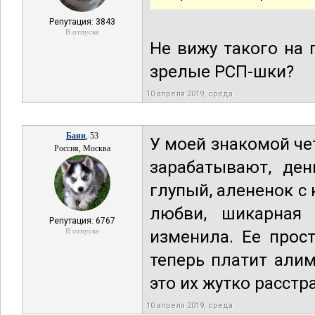
Репутация: 3843
В отпуске
Не вижу такого на 
зрелые РСП-шки?
10 апреля 2019, среда
Баян
, 53
У моей знакомой че
Россия, Москва
зарабатывают, ден
глупый, алененок с
любви, шикарная 
Репутация: 6767
В отпуске
изменила. Ее прос
теперь платит алим
это их жутко расстр
10 апреля 2019, среда