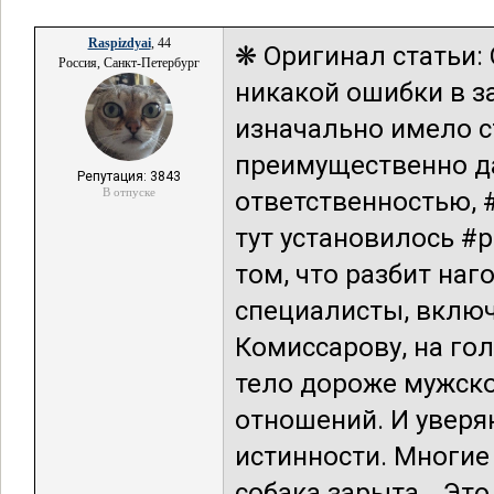
Raspizdyai
, 44
❋ Оригинал статьи:
Россия, Санкт-Петербург
никакой ошибки в з
изначально имело с
преимущественно д
Репутация: 3843
В отпуске
ответственностью, 
тут установилось #р
том, что разбит на
специалисты, включ
Комиссарову, на гол
тело дороже мужск
отношений. И уверя
истинности. Многие 
собака зарыта… Это