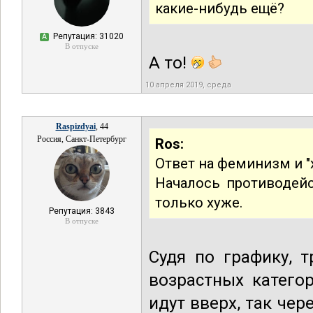
какие-нибудь ещё?
Репутация: 31020
А
В отпуске
А то!
10 апреля 2019, среда
Raspizdyai
, 44
Россия, Санкт-Петербург
Ros:
Ответ на феминизм и "
Началось противодейс
только хуже.
Репутация: 3843
В отпуске
Судя по графику, 
возрастных катего
идут вверх, так чер