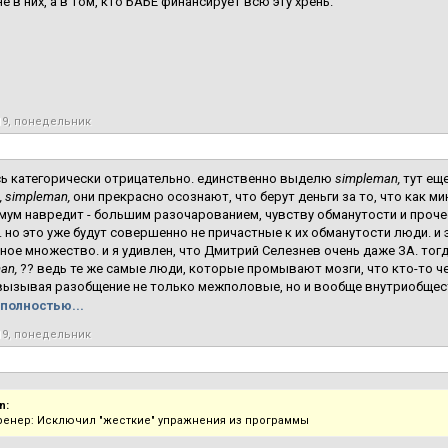
е в них, а в том, кто БАБЕ финансирует всю эту хрень.
19, понедельник
ь категорически отрицательно. единственно выделю
simpleman,
тут еще
,
simpleman,
они прекрасно осознают, что берут деньги за то, что как ми
мум навредит - большим разочарованием, чувству обманутости и проче
 но это уже будут совершенно не причастные к их обманутости люди. и э
ное множество. и я удивлен, что Дмитрий Селезнев очень даже ЗА. тог
an,
?? ведь те же самые люди, которые промывают мозги, что кто-то чего
вызывая разобщение не только межполовые, но и вообще внутриобщест
полностью...
19, понедельник
n:
ренер: Исключил "жесткие" упражнения из программы