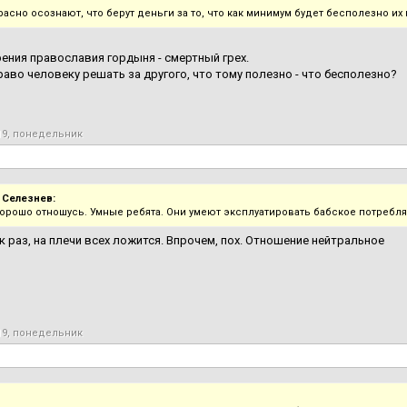
асно осознают, что берут деньги за то, что как минимум будет бесполезно их 
рения православия гордыня - смертный грех.
раво человеку решать за другого, что тому полезно - что бесполезно?
19, понедельник
 Селезнев:
хорошо отношусь. Умные ребята. Они умеют эксплуатировать бабское потребля
ак раз, на плечи всех ложится. Впрочем, пох. Отношение нейтральное
19, понедельник