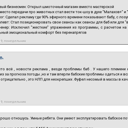
вый бизнесмен: Открыл шмоточный магазин вместо мастерской
место передачи про животных стал вести ток-шоу в духе "Малахов+" и
г: Сделал рекламу где 90% эфирного времени показывают бабу, с лозунг
певт: Стал позиционировать свои сеансы как сеансы для баб или для
ренер: Исключил "жесткие" упражнения из программы, с расчетом на
ьный эмоциональный комфорт без перенапрягов
19, понедельник
n,
то всё , новости реклама , везде проблемы баб . У нашего племени 
 из за прогноза погоды ,но и там вперли бабские проблемы одеться и вс
отрицательно , это НЛП для неокрепших .Фуфел несомый в массы в кач
19, понедельник
орошо отношусь. Умные ребята. Они умеют эксплуатировать бабское по