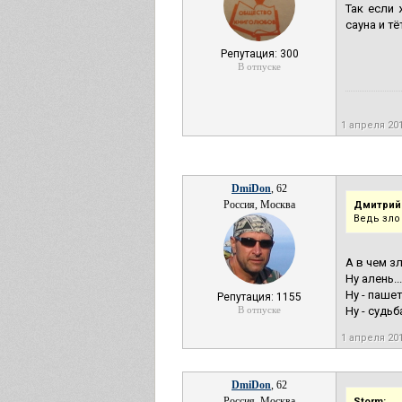
Так если 
сауна и тё
Репутация: 300
В отпуске
1 апреля 20
DmiDon
, 62
Россия, Москва
Дмитрий
Ведь зло 
А в чем з
Ну алень...
Ну - пашет.
Репутация: 1155
В отпуске
Ну - судьб
1 апреля 20
DmiDon
, 62
Россия, Москва
Storm: