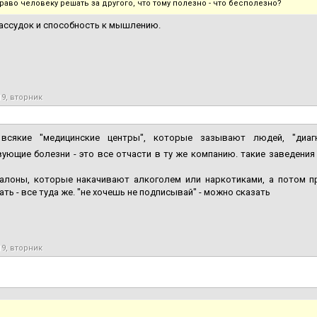
раво человеку решать за другого, что тому полезно - что бесполезно?
рассудок и способность к мышлению.
19, вторник
сякие "медицинские центры", которые зазывают людей, "диаг
ующие болезни - это все отчасти в ту же компанию. такие заведения 
салоны, которые накачивают алкоголем или наркотиками, а потом п
ть - все туда же. "не хочешь не подписывай" - можно сказать
19, вторник