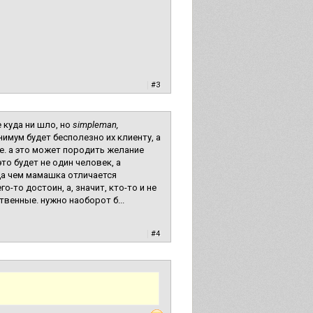
|
#3
 куда ни шло, но
simpleman,
нимум будет бесполезно их клиенту, а
е. а это может породить желание
то будет не один человек, а
да чем мамашка отличается
-то достоин, а, значит, кто-то и не
венные. нужно наоборот б...
|
#4