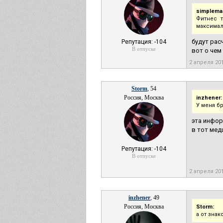
simplema
Фитнес 
максимал
будут рас
Репутация: -104
В отпуске
вот о чем
2 апреля 20
Storm
, 54
Россия, Москва
inzhener:
У меня б
эта инфор
в тот мед
Репутация: -104
В отпуске
2 апреля 20
inzhener
, 49
Россия, Москва
Storm:
а от знак