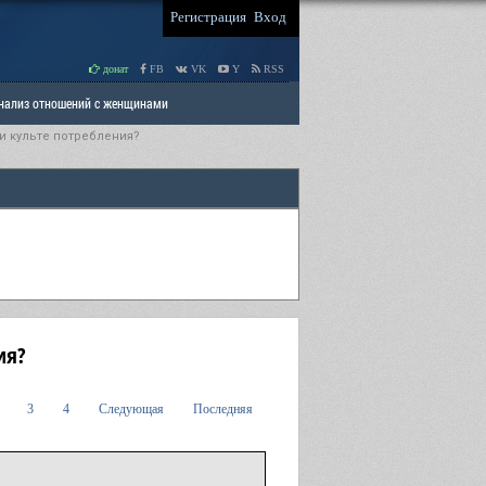
Регистрация
Вход
донат
FB
VK
Y
RSS
Анализ отношений с женщинами
 и культе потребления?
 права мужчин
РАЗДЕЛ: Отцы и Дети
ия?
3
4
Следующая
Последняя