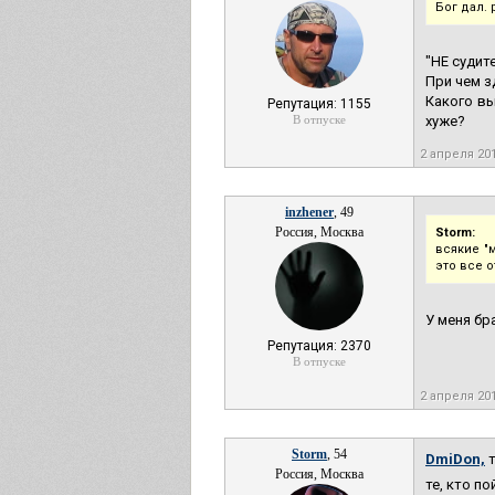
Бог дал.
"НЕ судите
При чем 
Какого вы
Репутация: 1155
В отпуске
хуже?
2 апреля 20
inzhener
, 49
Россия, Москва
Storm:
всякие "
это все о
У меня бр
Репутация: 2370
В отпуске
2 апреля 20
Storm
, 54
DmiDon,
т
Россия, Москва
те, кто п