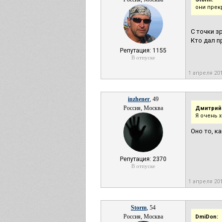
они прекр
С точки з
Кто дал п
Репутация: 1155
В отпуске
1 апреля 20
inzhener
, 49
Россия, Москва
Дмитрий
Я очень 
Оно то, к
Репутация: 2370
В отпуске
1 апреля 20
Storm
, 54
Россия, Москва
DmiDon: