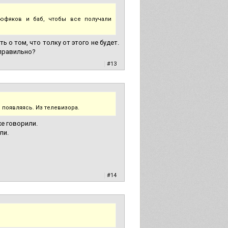
тюфяков и баб, чтобы все получали
ь о том, что толку от этого не будет.
 правильно?
|
#13
 появляясь. Из телевизора.
же говорили.
ли.
|
#14