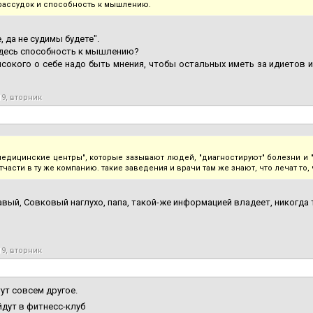
 рассудок и способность к мышлению.
, да не судимы будете".
здесь способность к мышлению?
сокого о себе надо быть мнения, чтобы остальных иметь за идиетов и 
19, вторник
медицинские центры", которые зазывают людей, "диагностируют" болезни и 
тчасти в ту же компанию. такие заведения и врачи там же знают, что лечат то, 
авый, Совковый наглухо, папа, такой-же информацией владеет, никогда 
19, вторник
ут совсем другое.
ойдут в фитнесс-клуб