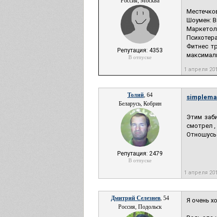
Россия, Москва
Местечко
Шоумен: В
Маркетоло
Психотера
Фитнес т
Репутация: 4353
максимал
В отпуске
1 апреля 20
Толий
, 64
simplema
Беларусь, Кобрин
Этим заби
смотрел ,
Отношусь 
Репутация: 2479
В отпуске
1 апреля 20
Дмитрий Селезнев
, 54
Я очень х
Россия, Подольск