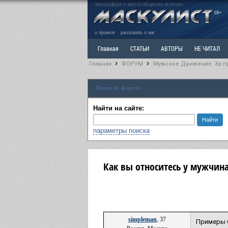
маносфера и место общения мужчин
18+
о проекте
рассказать о нас
Главная
СТАТЬИ
АВТОРЫ
НЕ ЧИТАЛ
Главная
ФОРУМ
Мужское Движение. За п
Ветка: Расстаюсь или Развожусь. САНЧАС
Вет
Поиск по форуму
РАЗДЕЛ: Разное
УЧЕБНИК
ТРИЛОГИЯ
В
Найти на сайте:
параметры поиска
Как вы относитесь у мужчин
simpleman
, 37
Примеры О