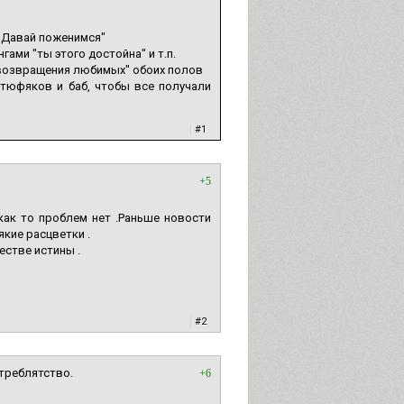
 "Давай поженимся"
ами "ты этого достойна" и т.п.
 "возвращения любимых" обоих полов
 тюфяков и баб, чтобы все получали
|
#1
+5
как то проблем нет .Раньше новости
якие расцветки .
естве истины .
|
#2
треблятство.
+6