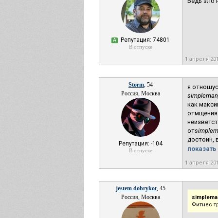
Ведь зло н
Репутация: 74801
А
В отпуске
1 апреля 20
Storm
, 54
я отношус
Россия, Москва
simpleman
как макси
отмщения.
неизветст
от
simplem
достоин, 
Репутация: -104
показать 
В отпуске
1 апреля 20
jestem dobrykot
, 45
Россия, Москва
simplema
Фитнес т