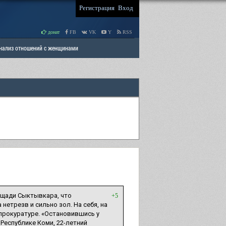
Регистрация
Вход
донат
FB
VK
Y
RSS
Анализ отношений с женщинами
 права мужчин
РАЗДЕЛ: Отцы и Дети
ощади Сыктывкара, что
+5
нетрезв и сильно зол. На себя, на
 прокуратуре. «Остановившись у
 Республике Коми, 22-летний