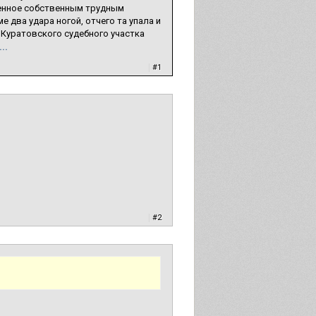
енное собственным трудным
 два удара ногой, отчего та упала и
 Куратовского судебного участка
..
|
#1
|
#2