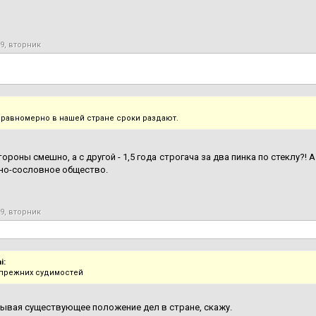
19, вторник
еравномерно в нашей стране сроки раздают.
тороны смешно, а с другой - 1,5 года строгача за два пинка по стеклу?
но-сословное общество.
19, вторник
i:
 прежних судимостей
ывая существующее положение дел в стране, скажу.