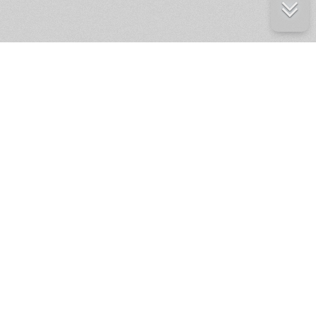
е ресурсы
ение России
ров статей и комментариев,
кции.