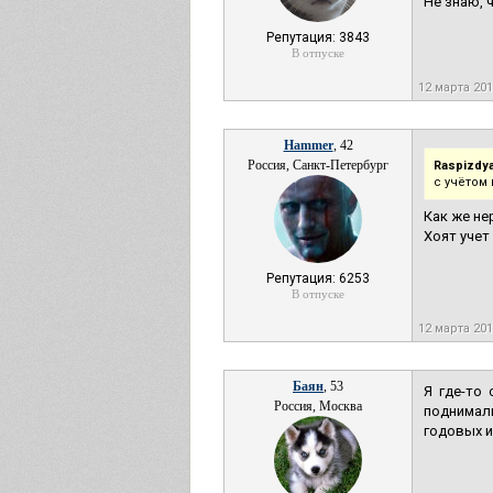
Не знаю, ч
Репутация: 3843
В отпуске
12 марта 20
Hammer
, 42
Россия, Санкт-Петербург
Raspizdya
с учётом
Как же не
Хоят учет
Репутация: 6253
В отпуске
12 марта 20
Баян
, 53
Я где-то
Россия, Москва
поднимали
годовых и