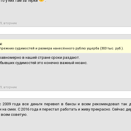
то у них там за тёрки
.
19, вторник
i:
 прежних судимостей и размера нанесённого рублю ущерба (303 тыс. руб.).
равномерно в нашей стране сроки раздают.
 бывших судимостей это конечно важный нюанс.
19, вторник
 с 2009 года все деньги перевел в баксы и всем рекомендовал так 
 на смех. С 2016 года я перестал работать и живу прекрасно. Сейчас де
 всем советую.