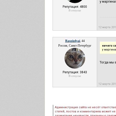
у маргина
Репутация: 4800
В отпуске
12 марта 20
Raspizdyai
, 44
Россия, Санкт-Петербург
ничего с
у маргина
Тогда мы 
Репутация: 3843
В отпуске
12 марта 20
Администрация сайта не несёт ответств
статей, постов и комментариев может не
разжигание ненависти, призывы к сверж