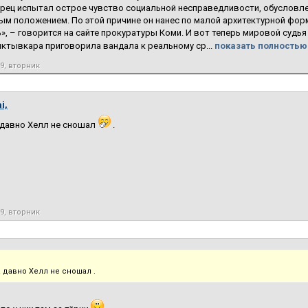
рец испытал острое чувство социальной несправедливости, обусловл
м положением. По этой причине он нанес по малой архитектурной форме
», – говорится на сайте прокуратуры Коми. И вот теперь мировой судья
ктывкара приговорила вандала к реальному ср...
показать полностью.
19, вторник
i,
 давно Хелл не сношал
.
19, вторник
 давно Хелл не сношал .