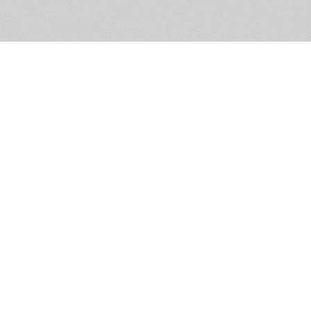
Помощь и контакты
Дружественны
Пользовательское соглашение
Мужское Движ
Емайл - info@masculist.ru
сёт ответственность за размещаемые пользователями материалы. Мнение авто
ещённых на страницах сайта, могут не совпадать с мнениями и позицией реда
Маскулист - просвещение мужчин © 2026