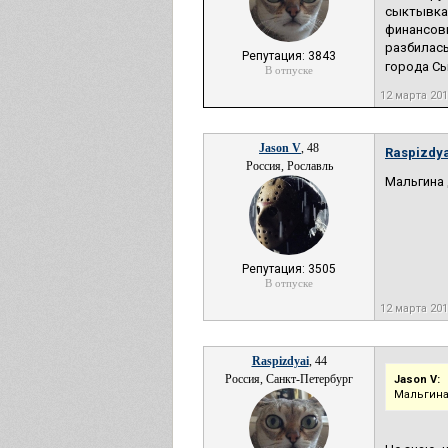
сыктывка
финансовы
разбилась
Репутация: 3843
города Сы
В отпуске
12 марта 20
Jason V
, 48
Raspizdya
Россия, Рославль
Мальгина
Репутация: 3505
В отпуске
12 марта 20
Raspizdyai
, 44
Россия, Санкт-Петербург
Jason V:
Мальгина