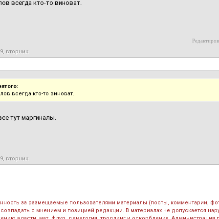
лов всегда кто-то виноват.
Редактиров
19, вторник
вятого:
лов всегда кто-то виноват.
все тут маргиналы.
19, вторник
енность за размещаемые пользователями материалы (посты, комментарии, фо
 совпадать с мнением и позицией редакции. В материалах не допускается на
ению власти, мат, флуд, демагогия, троллинг и оскорбления. Администрация 