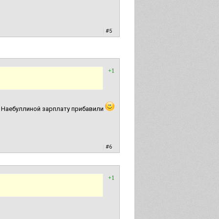
|
#5
+1
! А Наебуллиной зарплату прибавили
|
#6
+1