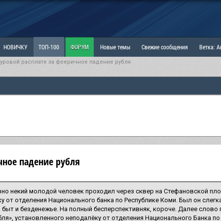
НОВИЧКУ
ТОП-100
ФОРУМ
Новые темы
Свежие сообщения
Ветка: 
суровой расплате за фееричное падение рубля
ка: Наболевшее. Выскажись!
РАЗДЕЛ: Мы и Женщины
РАЗДЕЛ: Маскулизм, МД и
ИТРИНА
КОПИЛКА
ОТНОШЕНИЯ
чное падение рубля
вно некий молодой человек проходил через сквер на Стефановской пл
у от отделения Национального банка по Республике Коми. Был он слегка 
а быт и безденежье. На полный бесперспективняк, короче. Далее слово
бля», установленного неподалёку от отделения Национального Банка по