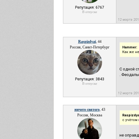
Репутация: 6767
В отпуске
12 марта 20
Raspizdyai
, 44
Россия, Санкт-Петербург
Hammer:
Как же н
С одной с
. Феодаль
Репутация: 3843
В отпуске
12 марта 20
ничего святого
, 43
Россия, Москва
Raspizdya
с учётом
не оправд