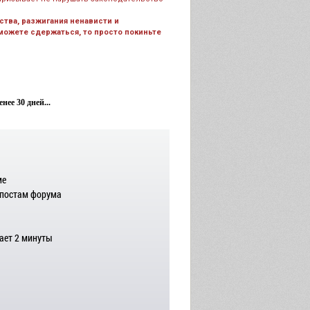
тва, разжигания ненависти и
 можете сдержаться, то просто покиньте
ее 30 дней...
ме
 постам форума
ает 2 минуты