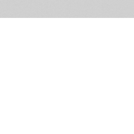
Обратная связь
Предложения по функционалу
Администрация сайта не не
разм