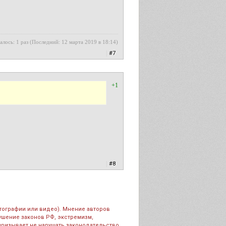
алось: 1 раз (Последний: 12 марта 2019 в 18:14)
|
#7
+1
|
#8
тографии или видео). Мнение авторов
рушение законов РФ, экстремизм,
призывает не нарушать законодательство