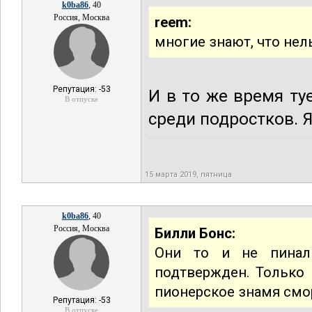
k0ba86
, 40
Россия, Москва
reem:
многие знают, что нел
Репутация: -53
И в то же время ту
В отпуске
среди подростков. 
15 марта 2019, пятница
k0ba86
, 40
Россия, Москва
Билли Бонс:
Они то и не пинал
подтвержден. Только
пионерское знамя смо
Репутация: -53
В отпуске