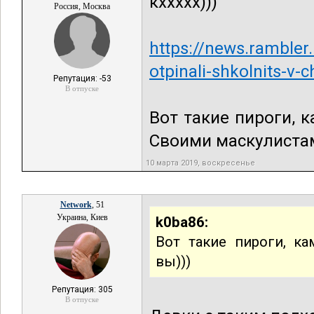
кххххх)))
Россия, Москва
https://news.rambler
otpinali-shkolnits-v-
Репутация: -53
В отпуске
Вот такие пироги, 
Своими маскулистами
10 марта 2019, воскресенье
Network
, 51
Украина, Киев
k0ba86:
Вот такие пироги, ка
вы)))
Репутация: 305
В отпуске