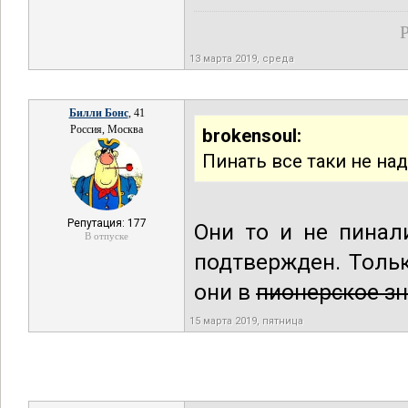
Р
13 марта 2019, среда
Билли Бонс
, 41
Россия, Москва
brokensoul:
Пинать все таки не над
Репутация: 177
Они то и не пинал
В отпуске
подтвержден. Толь
они в
пионерское з
15 марта 2019, пятница