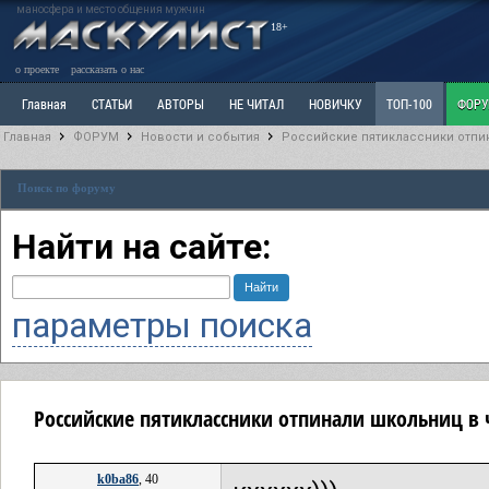
маносфера и место общения мужчин
18+
о проекте
рассказать о нас
Главная
СТАТЬИ
АВТОРЫ
НЕ ЧИТАЛ
НОВИЧКУ
ТОП-100
ФОР
Главная
ФОРУМ
Новости и события
Российские пятиклассники отпин
Ветка: Расстаюсь или Развожусь. САНЧАС
Ветка: Наболевшее. Выскажись!
Р
Поиск по форуму
РАЗДЕЛ: Разное
УЧЕБНИК
ТРИЛОГИЯ
ВИТРИНА
КОПИЛКА
ОТНОШ
Найти на сайте:
параметры поиска
Российские пятиклассники отпинали школьниц в 
k0ba86
, 40