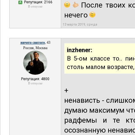
Репутация: 2166
А
После твоих ко
В отпуске
нечего
13 марта 2019, среда
ничего святого
, 43
Россия, Москва
inzhener:
В 5-ом классе то.. пи
столь малом возрасте,
Репутация: 4800
В отпуске
+
ненависть - слишком
думаю максимум чт
радфемы и те кто
осознанную ненавис