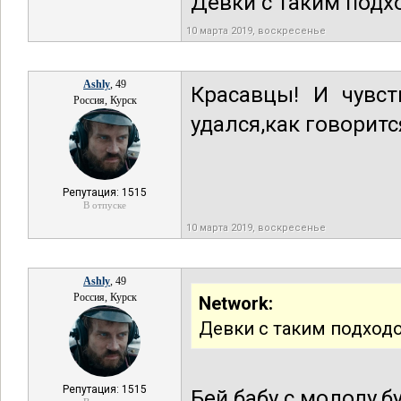
Девки с таким подх
10 марта 2019, воскресенье
Ashly
, 49
Красавцы! И чувс
Россия, Курск
удался,как говоритс
Репутация: 1515
В отпуске
10 марта 2019, воскресенье
Ashly
, 49
Россия, Курск
Network:
Девки с таким подход
Репутация: 1515
Бей бабу с молоду,б