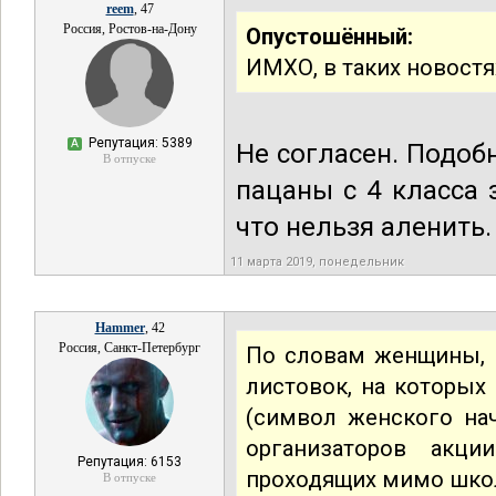
reem
, 47
Россия, Ростов-на-Дону
Опустошённый:
ИМХО, в таких новостя
Репутация: 5389
А
Не согласен. Подоб
В отпуске
пацаны с 4 класса 
что нельзя аленить.
11 марта 2019, понедельник
Hammer
, 42
Россия, Санкт-Петербург
По словам женщины, 
листовок, на которы
(символ женского нач
организаторов акц
Репутация: 6153
проходящих мимо школ
В отпуске