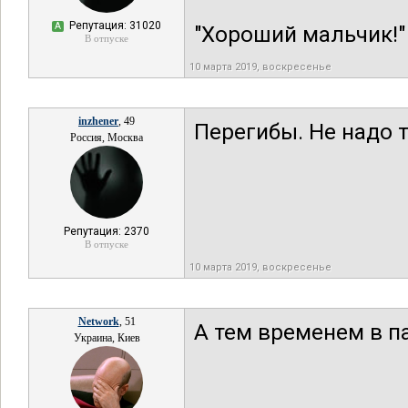
Репутация: 31020
А
"Хороший мальчик!"
В отпуске
10 марта 2019, воскресенье
inzhener
, 49
Перегибы. Не надо т
Россия, Москва
Репутация: 2370
В отпуске
10 марта 2019, воскресенье
Network
, 51
А тем временем в 
Украина, Киев