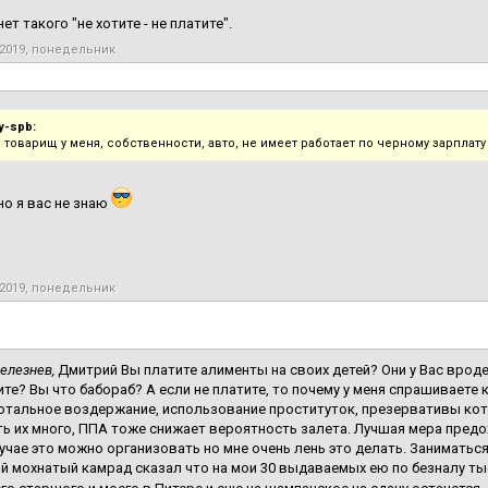
ет такого "не хотите - не платите".
 2019, понедельник
y-spb:
 товарищ у меня, собственности, авто, не имеет работает по черному зарплату
 но я вас не знаю
 2019, понедельник
елезнев,
Дмитрий Вы платите алименты на своих детей? Они у Вас вроде
ите? Вы что бабораб? А если не платите, то почему у меня спрашиваете 
тальное воздержание, использование проституток, презервативы кот
ть их много, ППА тоже снижает вероятность залета. Лучшая мера пред
учае это можно организовать но мне очень лень это делать. Заниматься
 мохнатый камрад сказал что на мои 30 выдаваемых ею по безналу т