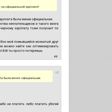
е на официальной зарплате!
зарплата была менее официальная.
ества неплательщиков и такого визга
о черному зарплату тоже получает по
. Вон мой помывшийся мохнатый друг
нее можно найти как оптимизировать
ал БЖ ты просто потеряешь.
|
#8
+2
ата была менее официальная.
ибо не платить либо платить убогий