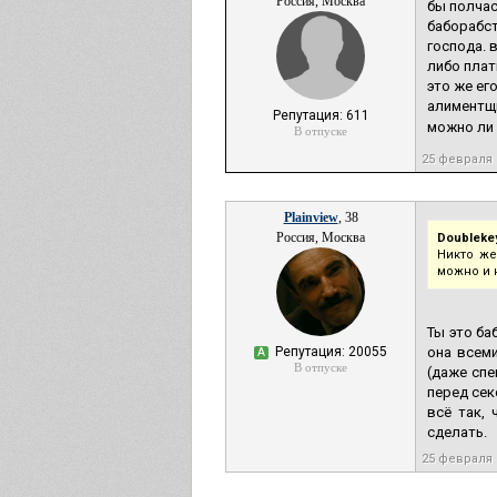
Россия, Москва
бы полчас
баборабст
господа. 
либо плат
это же ег
алиментщи
Репутация: 611
можно ли с
В отпуске
25 февраля
Plainview
, 38
Россия, Москва
Doubleke
Никто же
можно и 
Ты это ба
Репутация: 20055
она всеми
А
В отпуске
(даже спе
перед сек
всё так,
сделать.
25 февраля