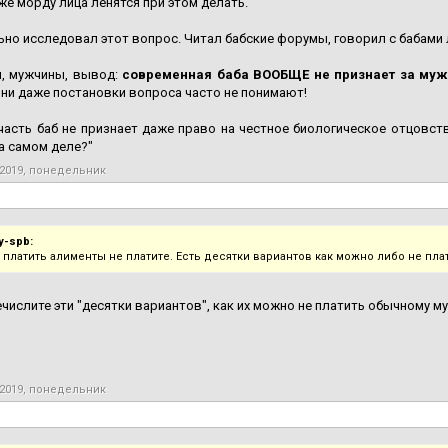
же морду лица ленятся при этом делать.
ьно исследовал этот вопрос. Читал бабские форумы, говорил с бабами 
м, мужчины, вывод:
современная баба ВООБЩЕ не признает за муж
ни даже постановки вопроса часто не понимают!
асть баб не признает даже право на честное биологическое отцовство
а самом деле?"
 2019, понедельник
y-spb:
е платить алименты не платите. Есть десятки вариантов как можно либо не пла
ечислите эти "десятки вариантов", как их можно не платить обычному м
 2019, понедельник