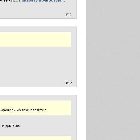
 те кто...
показать полностью...
|
#11
|
#12
зировали но таки платите?
т и дальше.