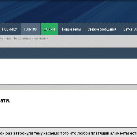
НОВИЧКУ
ТОП-100
ФОРУМ
Новые темы
Свежие сообщения
Ветка: 
енты? Не хочешь - не плати.
ка: Наболевшее. Выскажись!
РАЗДЕЛ: Мы и Женщины
РАЗДЕЛ: Маскулизм, МД и
ИТРИНА
КОПИЛКА
ОТНОШЕНИЯ
ати.
ой раз затронули тему касаемо того что любой платящий алименты ест