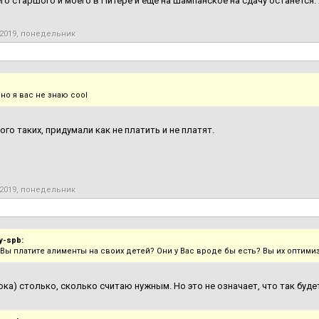
его старшого и моего в Питере и еще на шампанское на сдачу останется. А
 2019, понедельник
, но я вас не знаю cool
ого таких, придумали как не платить и не платят.
 2019, понедельник
y-spb:
Вы платите алименты на своих детей? Они у Вас вроде бы есть? Вы их оптими
пока) столько, сколько считаю нужным. Но это не означает, что так буде