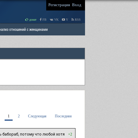
Регистрация
Вход
донат
FB
VK
Y
RSS
Анализ отношений с женщинами
 права мужчин
РАЗДЕЛ: Отцы и Дети
1
2
Следующая
Последняя
ь бабораб, потому что любой хотя
+2