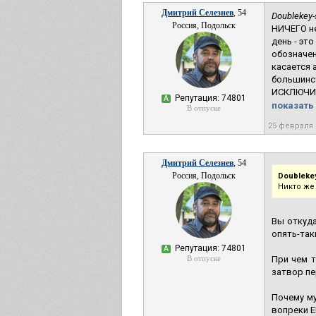
Дмитрий Селезнев
, 54
Doublekey-
Россия, Подольск
НИЧЕГО не
день - эт
обозначен
касается 
большинст
ИСКЛЮЧИТЕ
Репутация: 74801
А
показать 
В отпуске
25 февраля
Дмитрий Селезнев
, 54
Россия, Подольск
Doubleke
Никто же 
Вы откуда
опять-так
Репутация: 74801
А
В отпуске
При чем т
затвор пе
Почему м
вопреки 