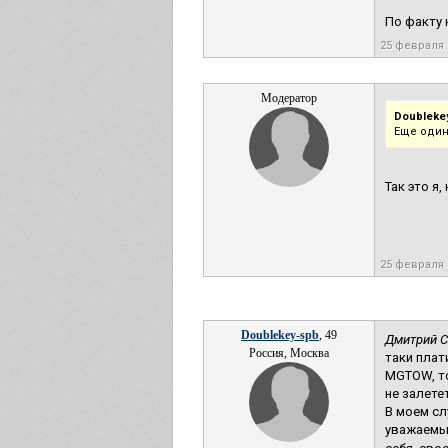
По факту н
25 февраля
Модератор
Doubleke
Еще один
Так это я,
25 февраля
Doublekey-spb
, 49
Дмитрий С
Россия, Москва
таки плат
MGTOW, то
не залете
В моем сл
уважаемый