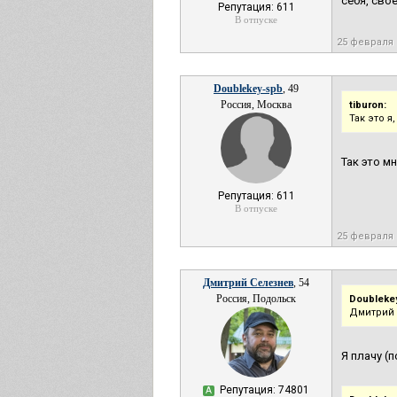
себя, сво
Репутация: 611
В отпуске
25 февраля
Doublekey-spb
, 49
Россия, Москва
tiburon:
Так это я
Так это мн
Репутация: 611
В отпуске
25 февраля
Дмитрий Селезнев
, 54
Россия, Подольск
Doubleke
Дмитрий 
Я плачу (
Репутация: 74801
А