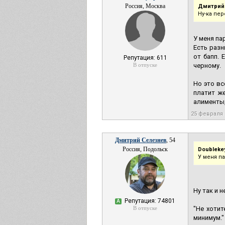
Россия, Москва
Дмитрий
Ну-ка пе
У меня па
Есть разн
от бапп. 
Репутация: 611
В отпуске
черному.
Но это вс
платит же
алименты,
25 февраля
Дмитрий Селезнев
, 54
Россия, Подольск
Doubleke
У меня п
Ну так и 
Репутация: 74801
А
В отпуске
"Не хотит
минимум."