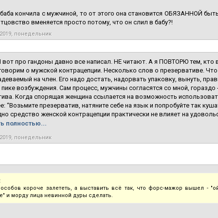
 баба кончила с мужчиной, то от этого она становится ОБЯЗАННОЙ быть
тцовство вменяется просто потому, что он слил в бабу?!
 2019, понедельник
 вот про гандоны давно все написал. НЕ читают. А я ПОВТОРЮ тем, кто 
говорим о мужской контрацепции. Несколько слов о презервативе. Что
адеваемый на член. Его надо достать, надорвать упаковку, вынуть, прав
а пике возбуждения. Сам процесс, мужчины согласятся со мной, гораздо -
ива. Когда спорящая женщина ссылается на возможность использоват
: “Возьмите презерватив, натяните себе на язык и попробуйте так кушат
дно средство женской контрацепции практически не влияет на удоволь
ь полностью...
 2019, понедельник
:
особов короче залететь, а выставить всё так, что форс-мажор вышел - "о
е" и морду лица невинной дуры сделать.