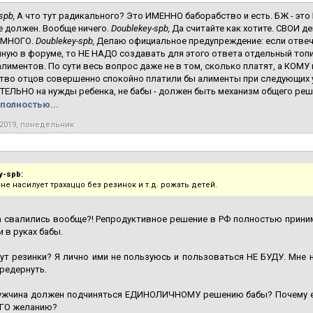
spb,
А что тут радикального? Это ИМЕННО баборабство и есть. БЖ - это
 должен. Вообще ничего.
Doublekey-spb,
Да считайте как хотите. СВОИ ден
о МНОГО.
Doublekey-spb,
Делаю официальное предупреждение: если отвеча
ную в форуме, то НЕ НАДО создавать для этого ответа отдельный топик
алиментов. По сути весь вопрос даже не в том, сколько платят, а КОМУ 
во отцов совершенно спокойно платили бы алименты при следующих у
ЛЬНО на нужды ребенка, не бабы - должен быть механизм общего реше
полностью...
 2019, понедельник
y-spb:
не насилует трахаццо без резинок и т.д. рожать детей.
 свалились вообще?! Репродуктивное решение в РФ полностью приним
и в руках бабы.
ут резинки? Я лично ими не пользуюсь и пользоваться НЕ БУДУ. Мне н
редернуть.
ужчина должен подчиняться ЕДИНОЛИЧНОМУ решению бабы? Почему е
ЕГО желанию?