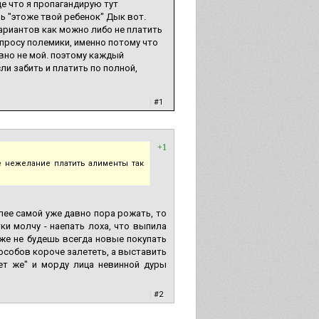
ще что я пропагандирую тут
ь "этоже твой ребенок" Дык вот.
вариантов как можно либо не платить
опросу полемики, именно потому что
 явно не мой. поэтому каждый
ли забить и платить по полной,
|
#1
+1
ое нежелание платить алименты так
лее самой уже давно пора рожать, то
и молчу - наепать лоха, что выпила
же не будешь всегда новые покупать
пособов короче залететь, а выставить
ет же" и морду лица невинной дуры
|
#2