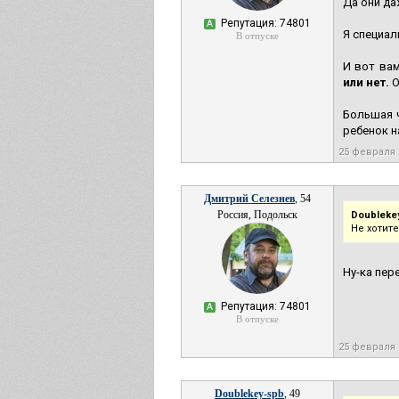
Да они да
Репутация: 74801
А
Я специал
В отпуске
И вот ва
или нет.
О
Большая ч
ребенок н
25 февраля
Дмитрий Селезнев
, 54
Россия, Подольск
Doubleke
Не хотит
Ну-ка пер
Репутация: 74801
А
В отпуске
25 февраля
Doublekey-spb
, 49