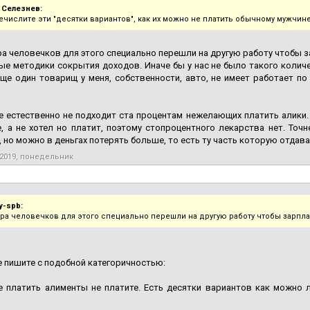
 Селезнев:
речислите эти "десятки вариантов", как их можно не платить обычному мужчин
ра человечков для этого специально перешли на другую работу чтобы 
ые методики сокрытия доходов. Иначе бы у нас не было такого колич
Еще один товарищ у меня, собственности, авто, не имеет работает п
е естественно не подходит ста процентам нежелающих платить алики
, а не хотел но платит, поэтому стопроцентного лекарства нет. Точ
 но можно в деньгах потерять больше, то есть ту часть которую отдав
 2019, понедельник
y-spb:
ара человечков для этого специально перешли на другую работу чтобы зарпл
не пишите с подобной категоричностью:
е платить алименты не платите. Есть десятки вариантов как можно л