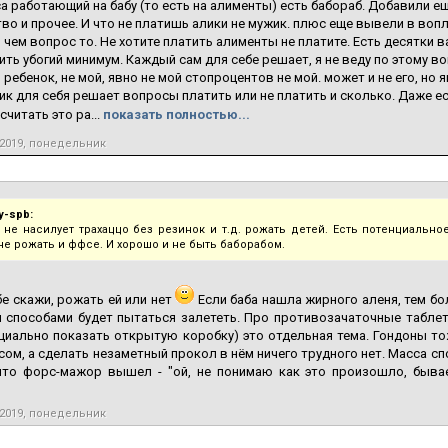
а работающий на бабу (то есть на алименты) есть бабораб. Добавили е
во и прочее. И что не платишь алики не мужик. плюс еще вывели в вопл
в чем вопрос то. Не хотите платить алименты не платите. Есть десятки 
ить убогий минимум. Каждый сам для себе решает, я не веду по этому в
о ребенок, не мой, явно не мой стопроцентов не мой. может и не его, но
к для себя решает вопросы платить или не платить и сколько. Даже ес
читать это ра...
показать полностью...
 2019, понедельник
y-spb:
 не насилует трахаццо без резинок и т.д. рожать детей. Есть потенциальн
не рожать и ффсе. И хорошо и не быть баборабом.
бе скажи, рожать ей или нет
Если баба нашла жирного аленя, тем бо
 способами будет пытаться залететь. Про противозачаточные таблетк
циально показать открытую коробку) это отдельная тема. Гондоны то
сом, а сделать незаметный прокол в нём ничего трудного нет. Масса с
 что форс-мажор вышел - "ой, не понимаю как это произошло, быва
 2019, понедельник