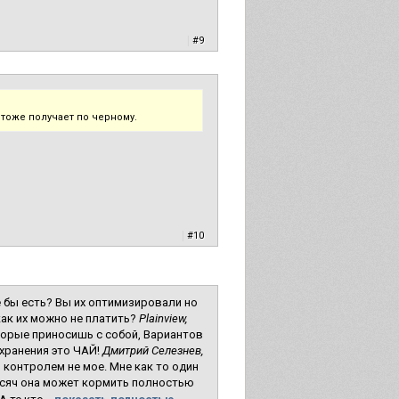
|
#9
 тоже получает по черному.
|
#10
 бы есть? Вы их оптимизировали но
как их можно не платить?
Plainview,
орые приносишь с собой, Вариантов
охранения это ЧАЙ!
Дмитрий Селезнев,
 контролем не мое. Мне как то один
ысяч она может кормить полностью