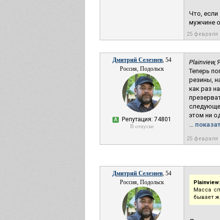
Что, если
мужчине о
25 февраля
Дмитрий Селезнев
, 54
Plainview,
Я
Россия, Подольск
Теперь по
резины, н
как раз н
презерват
следующее
этом ни о
Репутация: 74801
А
...
показат
В отпуске
25 февраля
Дмитрий Селезнев
, 54
Россия, Подольск
Plainview
Масса сп
бывает ж