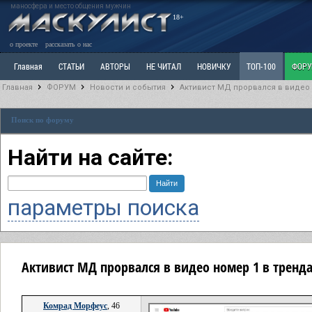
маносфера и место общения мужчин
18+
о проекте
рассказать о нас
Главная
СТАТЬИ
АВТОРЫ
НЕ ЧИТАЛ
НОВИЧКУ
ТОП-100
ФОР
Главная
ФОРУМ
Новости и события
Активист МД прорвался в видео 
Ветка: Расстаюсь или Развожусь. САНЧАС
Ветка: Наболевшее. Выскажись!
Р
Поиск по форуму
РАЗДЕЛ: Разное
УЧЕБНИК
ТРИЛОГИЯ
ВИТРИНА
КОПИЛКА
ОТНОШ
Найти на сайте:
параметры поиска
Активист МД прорвался в видео номер 1 в тренда
Комрад Морфеус
, 46