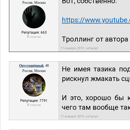
Вот, собственно:
Россия, Москва
https://www.youtube
Репутация: 663
В отпуске
Троллинг от автора 
17 января 2019, четверг
Опустошённый
, 48
Не имея тазика под
Россия, Москва
рискнул жмакать сц
И это, хорошо бы 
Репутация: 7791
В отпуске
чего там вообще та
17 января 2019, четверг