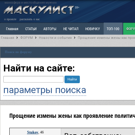
маносфера и место общения мужчин
18+
о проекте
рассказать о нас
Главная
СТАТЬИ
АВТОРЫ
НЕ ЧИТАЛ
НОВИЧКУ
ТОП-100
ФОР
Главная
ФОРУМ
Новости и события
Прощение измены жены как про
Ветка: Расстаюсь или Развожусь. САНЧАС
Ветка: Наболевшее. Выскажись!
Р
Поиск по форуму
РАЗДЕЛ: Разное
УЧЕБНИК
ТРИЛОГИЯ
ВИТРИНА
КОПИЛКА
ОТНОШ
Найти на сайте:
параметры поиска
Прощение измены жены как проявление политич
Stukov
, 46