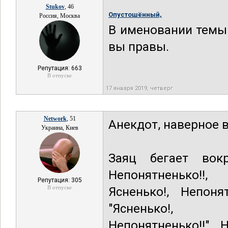
Stukov
, 46
Опустошённый,
Россия, Москва
В именовании темы 
вы правы.
Репутация: 663
В отпуске
17 января 2019, четверг
Network
, 51
Анекдот, наверное в
Украина, Киев
Заяц бегает вокр
Непонятненько!!,
Репутация: 305
В отпуске
Ясненько!, Непоня
"Ясненько!,
Непонятненько!!".