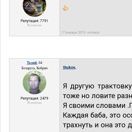
Репутация: 7791
В отпуске
17 января 2019, четверг
Толий
, 64
Stukov,
Беларусь, Кобрин
Я другую трактовк
тоже но ловите разн
Репутация: 2479
В отпуске
Я своими словами .
Каждая баба, это о
трахнуть и она это