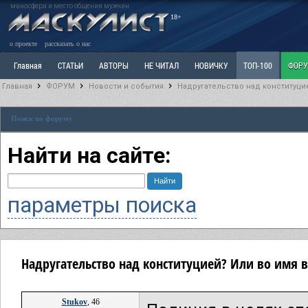
маносфера и место общения мужчин
18+
о проекте
рассказать о нас
Главная
СТАТЬИ
АВТОРЫ
НЕ ЧИТАЛ
НОВИЧКУ
ТОП-100
ФОР
Главная
ФОРУМ
Новости и события
Надругательство над конституци
Ветка: Расстаюсь или Развожусь. САНЧАС
Ветка: Наболевшее. Выскажись!
Р
Поиск по форуму
РАЗДЕЛ: Разное
УЧЕБНИК
ТРИЛОГИЯ
ВИТРИНА
КОПИЛКА
ОТНОШ
Найти на сайте:
параметры поиска
Надругательство над конституцией? Или во имя 
Stukov
, 46