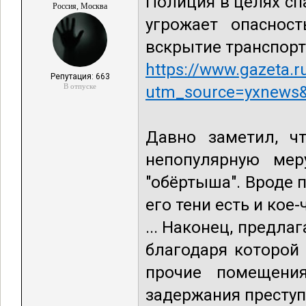
Полиция в целях сп
Россия, Москва
угрожает опасност
вскрытие транспорт
https://www.gazeta.
Репутация: 663
В отпуске
utm_source=yxnews
Давно заметил, чт
непопулярную мер
"обёртыша". Вроде 
его тени есть и кое-
... Наконец, предла
благодаря которой
прочие помещени
задержания преступн