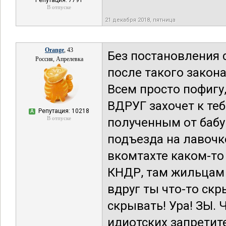
Репутация: 7791
В отпуске
21 декабря 2018, пятница
Orange
, 43
Без постановления 
Россия, Апрелевка
после такого закона 
Всем просто пофигу
ВДРУГ захочет к теб
Репутация: 10218
А
В отпуске
полученным от бабу
подъезда на лавочке
вкомтахте каком-то
КНДР, там жильцам н
вдруг ты что-то ск
скрывать! Ура! ЗЫ.
идиотских запретит