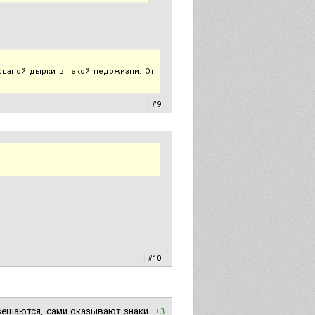
сцаной дырки в такой недожизни. От
|
#9
|
#10
 вешаются, сами оказывают знаки
+3