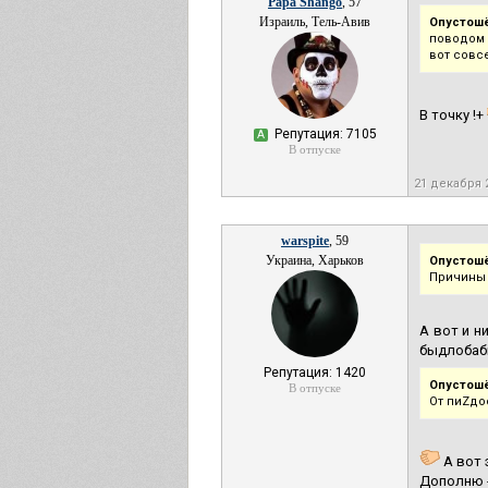
Papa Shango
, 57
Израиль, Тель-Авив
Опустош
поводом 
вот совс
В точку !+
Репутация: 7105
А
В отпуске
21 декабря 
warspite
, 59
Украина, Харьков
Опустош
Причины 
А вот и ни
быдлобабы 
Репутация: 1420
Опустош
В отпуске
От пиZдо
А вот 
Дополню - 