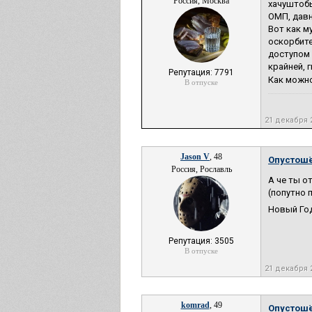
Россия, Москва
хачуштобы
ОМП, давн
Вот как м
оскорбите
доступом 
крайней, 
Репутация: 7791
Как можно
В отпуске
21 декабря 
Jason V
, 48
Опустош
Россия, Рославль
А че ты о
(попутно 
Новый Год
Репутация: 3505
В отпуске
21 декабря 
komrad
, 49
Опустош