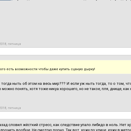
2018, пятница
дого есть возможности чтобы даже купить сцаную дырку!
я тогда ныть об этом на весь мир??? И если уж ныть тогда, то о том, ч
о можно понять, хотя тоже никуа хорошего, но не такое, пля, днище, ка
2018, пятница
зад словил жёсткий стресс, как следствие упало либидо в ноль. Нет эре
дрочить вообще. Не смотрю порно. Так вот, хожу по улице, езжу в метро 