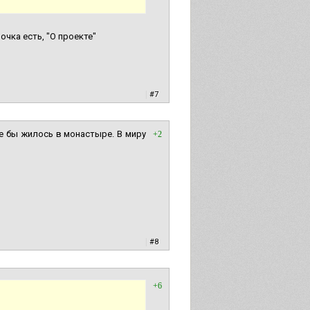
лочка есть, "О проекте"
|
#7
ее бы жилось в монастыре. В миру
+2
|
#8
+6