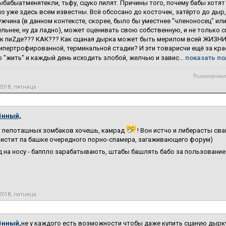
бабыатменятекли, тьфу, сцуко пилят. Причины того, почему бабы хотят 
о уже здесь всем известны. Всё обсосано до косточек, затёрто до дыр
ужчина (в данном контексте, скорее, было бы уместнее "членоносец" или
льнее, ну да ладно), может оценивать свою собственную, и не только 
к пиZде??? КАК??? Как сцаная дырка может быть мерилом всей ЖИЗНИ?
гипертрофированной, терминальной стадии? И эти товарисчи ещё за крас
 "жить" и каждый день исходить злобой, желчью и завис...
показать по
Редактировал
2018, пятница
ённый,
т пелоташных зомбаков хочешь, камрад
! Вон истчо и либерасты св
пистит па башке очередного порно-спамера, загаживающего форум)
 на носу - баппло зарабатывають, штабы башлять бабо за пользование
2018, пятница
ённый,
не у каждого есть возможности чтобы даже купить сцаную дырк