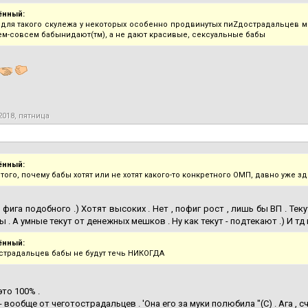
ённый:
для такого скулежа у некоторых особенно продвинутых пиZдострадальцев мо
ем-совсем бабынидают(тм), а не дают красивые, сексуальные бабы
2018, пятница
ённый:
того, почему бабы хотят или не хотят какого-то конкретного ОМП, давно уже з
 фига подобного .) Хотят высоких . Нет , пофиг рост , лишь бы ВП . Теку
. А умные текут от денежных мешков . Ну как текут - подтекают .) И тд и 
ённый:
страдальцев бабы не будут течь НИКОГДА
это 100% .
вообще от чеготострадальцев . 'Она его за муки полюбила "(C) . Ага , сч