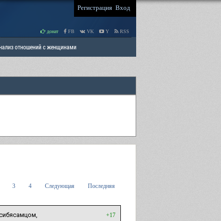
Регистрация
Вход
донат
FB
VK
Y
RSS
Анализ отношений с женщинами
 права мужчин
РАЗДЕЛ: Отцы и Дети
3
4
Следующая
Последняя
юсибясамцом,
+17