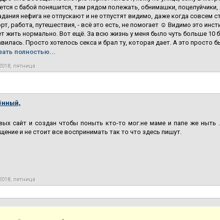
ется с бабой поняшится, там рядом полежать, обнимашки, поцелуйчики, 
дания нефига не отпускают и не отпустят видимо, даже когда совсем сто
орт, работа, путешествия, - всё это есть, не помогает ☺ Видимо это инст
т жить нормально. Вот ещё. За всю жизнь у меня было чуть больше 10 баб
авилась. Просто хотелось секса и брал ту, которая дает. А это просто б
зать полностью...
2018, пятница
ённый,
вых сайт и создан чтобы поныть кто-то мог.не маме и папе же ныть 
щение и не стоит все воспринимать так то что здесь пишут.
2018, пятница