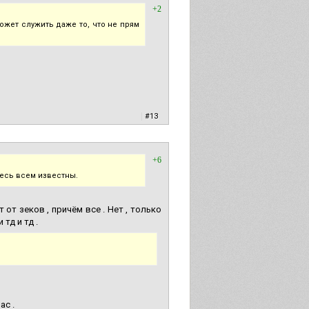
+2
жет служить даже то, что не прям
|
#13
+6
десь всем известны.
т от зеков , причём все . Нет , только
тд и тд .
ас .