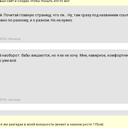
вых сайт и создан чтобы поныть кто-то мог
уй. Почитай главную страницу, что ли... Ну, там сразу под названием ссы
жно по-разному, и о разном. Но не нужно
2018, пятница
ё наоборот: бабы вешаются, но я их не хочу. Мне, наверное, комфортн
 уже всё.
2018, пятница
ё же разгадка в моей внешности (может в низком росте 175см)