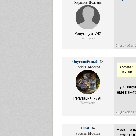
Украина, Полтава
Репутация: 742
В отпуске
21 декабря 
Опустошённый
, 48
Россия, Москва
komrad:
не у каж
Ну а наку
ещё как-т
Репутация: 7791
В отпуске
21 декабря 
Elliot
, 34
Неделю на
Россия, Москва
Перестал 