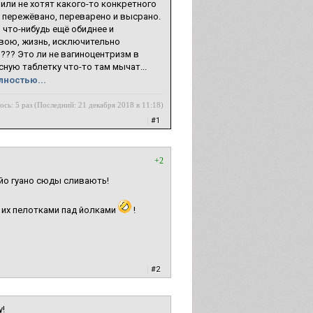
или не хотят какого-то конкретного
, пережёвано, переварено и высрано.
 что-нибудь ещё обиднее и
свою, жизнь, исключительно
?? Это ли не вагиноцентризм в
ную таблетку что-то там мычат...
лностью...
ось: 5 раз (Последний: 21 декабря 2018 в 11:18)
|
#1
+2
айо гуано сюды сливають!
 их пелотками пад йолками
!
|
#2
у!