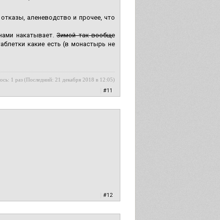
, отказы, аленеводство и прочее, что
енами накатывает.
Зимой так вообще
аблетки какие есть (в монастырь не
ось: 1 раз (Последний: 21 декабря 2018 в 12:05)
|
#11
|
#12