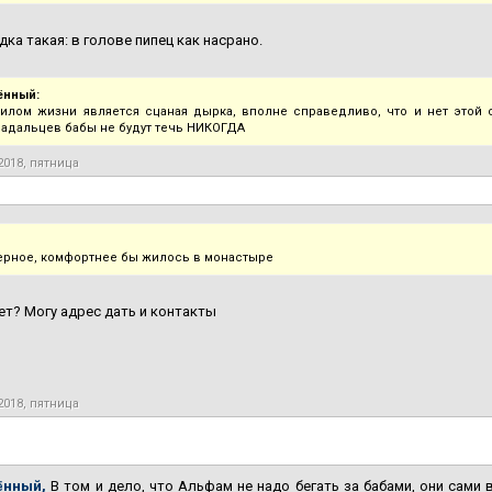
дка такая: в голове пипец как насрано.
ённый:
илом жизни является сцаная дырка, вполне справедливо, что и нет этой 
адальцев бабы не будут течь НИКОГДА
2018, пятница
ерное, комфортнее бы жилось в монастыре
т? Могу адрес дать и контакты
2018, пятница
ённый,
В том и дело, что Альфам не надо бегать за бабами, они сами