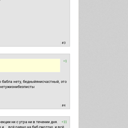
|
#3
+1
то бабла нету, бедныйянисчастный, это
к нетужизнибезписты
|
#4
кции ни с утра ни в течении дня.
+11
и.... всё равно на баб смотрю, и всё