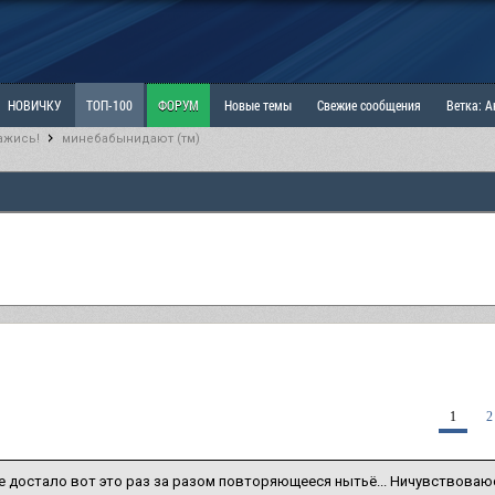
НОВИЧКУ
ТОП-100
ФОРУМ
Новые темы
Свежие сообщения
Ветка: 
ажись!
минебабынидают (тм)
ка: Наболевшее. Выскажись!
РАЗДЕЛ: Мы и Женщины
РАЗДЕЛ: Маскулизм, МД и
ИТРИНА
КОПИЛКА
ОТНОШЕНИЯ
1
2
е достало вот это раз за разом повторяющееся нытьё... Ничувствова