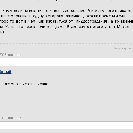
льным если не искать, то и не найдется само. А искать - это подкаты
 по самооценке в худшую сторону. Занимает дохрена времени и сил.
прос то вот в чем. Как избавиться от "пиZдострадания", а то врем
е.
Хз на что переключиться даже. Я уже сам от этого устал. Может т
ь).
Редактировал
2018, пятница
ённый,
 тоже много чего написано...
2018, пятница