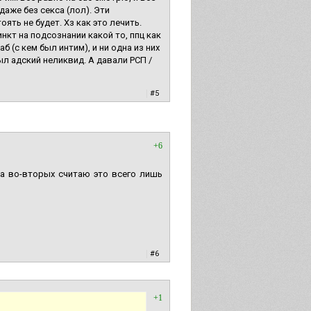
даже без секса (лол). Эти
ять не будет. Хз как это лечить.
инкт на подсознании какой то, ппц как
 (с кем был интим), и ни одна из них
ыл адский неликвид. А давали РСП /
|
#5
+6
.а во-вторых считаю это всего лишь
|
#6
+1