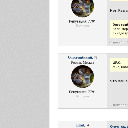
Нет. Разга
Репутация: 7791
Опустош
В отпуске
Если мер
пиZдостр
21 декабря 
Опустошённый
, 48
Россия, Москва
ШАХ:
Мне, нав
Что мешае
Репутация: 7791
В отпуске
21 декабря 
Elliot
, 34
Опустош