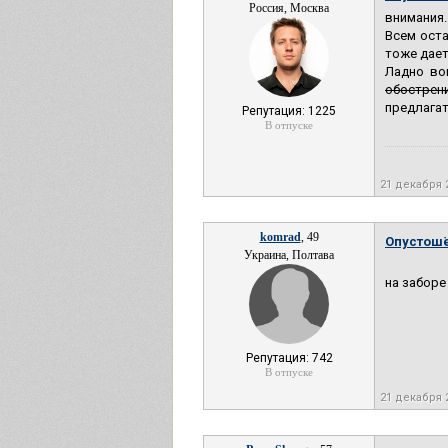
Россия, Москва
внимания.
Всем оста
тоже дает
Ладно во
обострени
предлагат
Репутация: 1225
В отпуске
21 декабря 
komrad
, 49
Опустош
Украина, Полтава
на заборе
Репутация: 742
В отпуске
21 декабря 