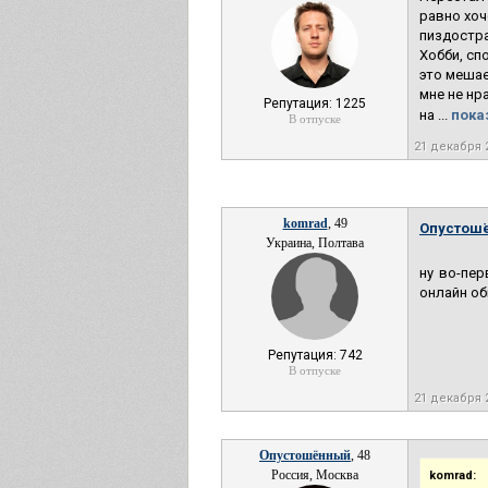
равно хоч
пиздостра
Хобби, сп
это мешае
мне не нр
Репутация: 1225
на ...
пока
В отпуске
21 декабря 
komrad
, 49
Опустош
Украина, Полтава
ну во-пер
онлайн об
Репутация: 742
В отпуске
21 декабря 
Опустошённый
, 48
Россия, Москва
komrad: