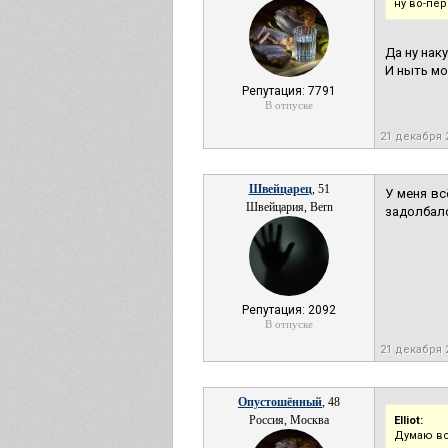
ну во-пер
Да ну нак
И ныть мо
Репутация: 7791
В отпуске
21 декабря 
Швейцарец
, 51
У меня вс
Швейцария, Bern
задолбало
Репутация: 2092
В отпуске
21 декабря 
Опустошённый
, 48
Россия, Москва
Elliot:
Думаю вс