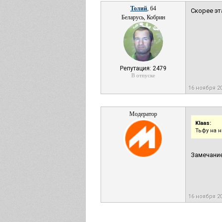
Толий
, 64
Скорее эт
Беларусь, Кобрин
Репутация: 2479
В отпуске
16 ноября 2
Модератор
Klaas:
Тьфу на 
Замечание
16 ноября 2