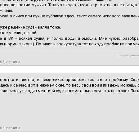
овсе не против мужчин. Только пиздеть нужно грамотно, а не выть, ка
жчины.
осай в личку или лучше публикуй здесь текст своего искового заявлени
 уже решение суда - валяй тоже.
вое мнение, не ной.
е в ВК - всякая хуйня, и полно воды и эмоций. Мне нужно разобр
 (нормы закона). Полиция и прокуратура тут по ходу вообще ни при чем, прекращ
Редактировал
018, пятница
оротко и внятно, в нескольких предложениях, свою проблему. Скаж
десь и сейчас, вот в нижнем окне, то весь свой вой и пиздежь можешь 
ою сирену ни один мент или судья внимательно слушать не станет. Ты 
018, пятница