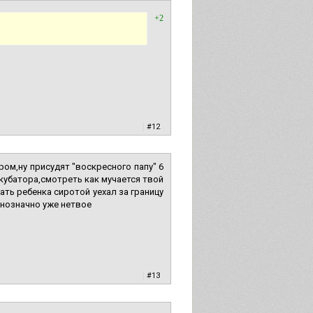
+2
|
#12
ом,ну присудят "воскресного папу" 6
кубатора,смотреть как мучается твой
ать ребенка сиротой уехал за границу
днозначно уже нетвое
|
#13