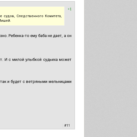
+1
е судов, Следственного Комитета,
Мишей.
но. Ребенка-то ему баба не дает, а он
т. И с милой улыбкой судьиха может
 так и будет с ветряными мельницами
|
#11