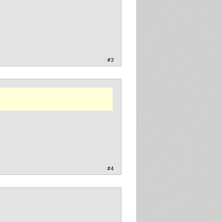
|
#3
|
#4