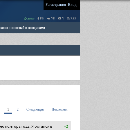
Регистрация
Вход
донат
FB
VK
Y
RSS
Анализ отношений с женщинами
 права мужчин
РАЗДЕЛ: Отцы и Дети
1
2
Следующая
Последняя
о полтора года. Я остался в
+2