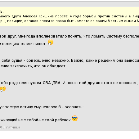
b:
моего друга Алексея Гришина проста: 4 года борьбы против системы в лиц
уры, полиции, органов опеки за право быть вместе со своим 8-летним сыном 
вой друг. Мне года вполне хватило понять, что ломать Систему бесполез
в полицию телеги пишет.
 себя судья - совершенно неважно. Важно, какие решения она выноси
ение захерачить, что он обалдеет
 оба родителя нужны. ОБА ДВА. И пока твой друган этого не осознает,
у простую истину ему неплохо бы осознать:
, живущий не с тобой-не твой ребенок
018, пятница