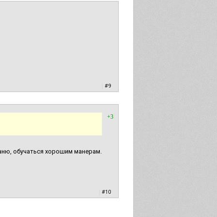
|
#9
+3
баню, обучаться хорошим манерам.
|
#10