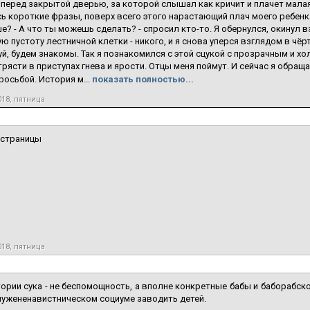
перед закрытой дверью, за которой слышал как кричит и плачет малая
 короткие фразы, поверх всего этого нарастающий плач моего ребенка
е? - А что ты можешь сделать? - спросил кто-то. Я обернулся, окинул 
 пустоту лестничной клетки - никого, и я снова уперся взглядом в чёрт
й, будем знакомы. Так я познакомился с этой сцукой с прозрачным и х
трясти в приступах гнева и ярости. Отцы меня поймут. И сейчас я обращ
росьбой. История м...
показать полностью...
018, пятница
 страницы
018, пятница
тории сука - не беспомощность, а вполне конкретные бабы и баборабск
мужененавистническом социуме заводить детей.