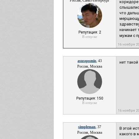
Россия, Санкт-Петербург
коридоре 
слышались
что дальш
мерцающую
здравству
начинает 
Репутация: 2
мужам с п
В отпуске
16 ноября 2
asusqosmio
, 43
нет такой
Россия, Москва
Репутация: 150
В отпуске
16 ноября 2
simpleman
, 37
В этой ис
Россия, Москва
какого в 