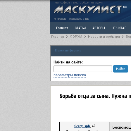
маносфера и место общения мужчин
18+
о проекте
рассказать о нас
Главная
СТАТЬИ
АВТОРЫ
НЕ ЧИТАЛ
Главная
ФОРУМ
Новости и события
Бо
Ветка: Расстаюсь или Развожусь. САНЧАС
Вет
Поиск по форуму
РАЗДЕЛ: Разное
УЧЕБНИК
ТРИЛОГИЯ
В
Найти на сайте:
параметры поиска
Борьба отца за сына. Нужна 
alexey_spb
, 47
Беспомощн