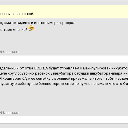
свое мнение, не ной.
годами не видишь и все полимеры просрал
но твое мнение?
018, пятница
тделенный от отца ВСЕГДА будет Управляем и манипулирован инкубатор
деле круглосуточно ребенок у инкубатора бабушки инкубатора епыря ин
Я кошмарил б/у и ее семейку с волыной приезжал,в итоге чтобы несдел
чувствую себя лучше,больно терять свое но нужно понимать что это О
018, пятница