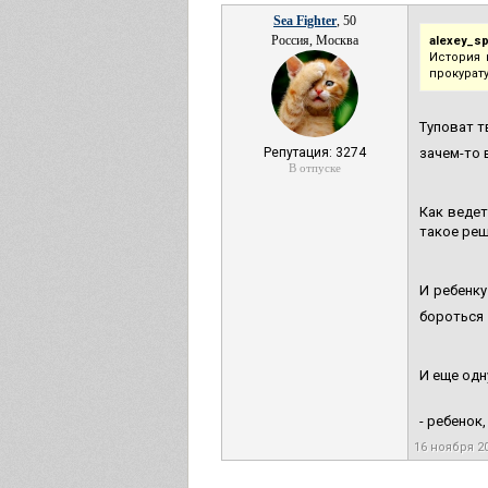
Sea Fighter
, 50
Россия, Москва
alexey_sp
История 
прокурат
Туповат т
Репутация: 3274
зачем-то 
В отпуске
Как ведет
такое реш
И ребенку
бороться
И еще одн
- ребенок
16 ноября 2