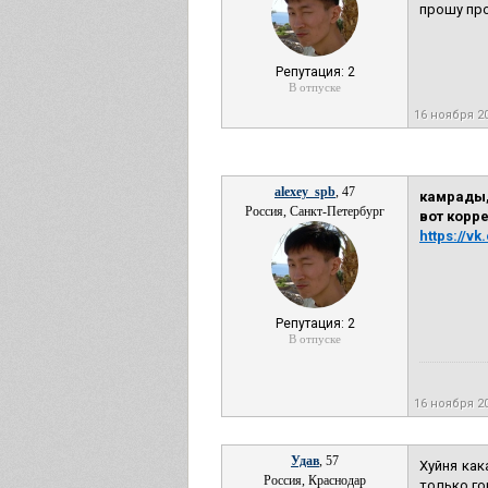
прошу про
Репутация: 2
В отпуске
16 ноября 2
alexey_spb
, 47
камрады,
Россия, Санкт-Петербург
вот корр
https://v
Репутация: 2
В отпуске
16 ноября 2
Удав
, 57
Хуйня как
Россия, Краснодар
только го