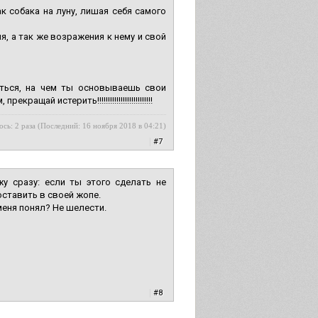
к собака на луну, лишая себя самого
я, а так же возражения к нему и свой
аться, на чем ты основываешь свои
ай истерить!!!!!!!!!!!!!!!!!!!!!!!!!!
ось: 2 раза (Последний: 16 ноября 2018 в 04:21)
|
#7
у сразу: если ты этого сделать не
оставить в своей жопе.
меня понял? Не шелести.
|
#8