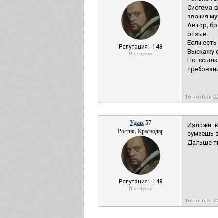
Система в
звания му
Автор, бр
отзыв.
Если есть
Репутация: -148
Выскажу с
В отпуске
По ссылк
требования
16 ноября 2
Удав
, 57
Изложи к
Россия, Краснодар
сумеешь з
Дальше тв
Репутация: -148
В отпуске
16 ноября 2