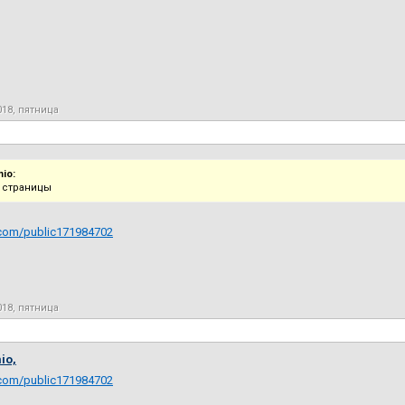
018, пятница
io:
й страницы
.com/public171984702
018, пятница
io,
.com/public171984702