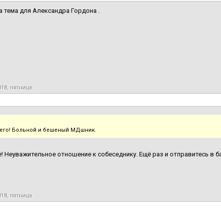
а тема для Александра Гордона .
018, пятница
него! Больной и бешеный МДшник.
! Неуважительное отношение к собеседнику. Ещё раз и отправитесь в 
018, пятница