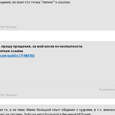
щения, не знал что точка "липнет" к ссылке.
018, пятница
 прошу прощения, за мой косяк по неопытности.
ектная ссылка
k.com/public171984702
Редактирова
018, пятница
ая то, а не тема. Имею большой опыт общения с судьями, в т.ч. женск
нит на систему. Тьфу на него! Больной и бешеный МДшник.