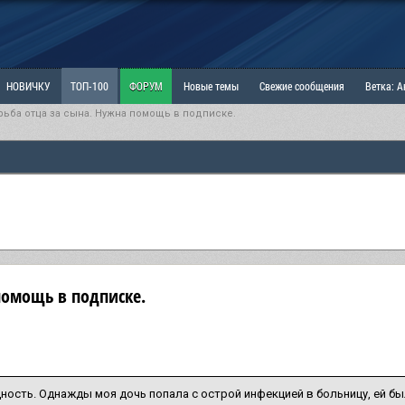
НОВИЧКУ
ТОП-100
ФОРУМ
Новые темы
Свежие сообщения
Ветка: 
рьба отца за сына. Нужна помощь в подписке.
ка: Наболевшее. Выскажись!
РАЗДЕЛ: Мы и Женщины
РАЗДЕЛ: Маскулизм, МД и
ИТРИНА
КОПИЛКА
ОТНОШЕНИЯ
помощь в подписке.
ость. Однажды моя дочь попала с острой инфекцией в больницу, ей был