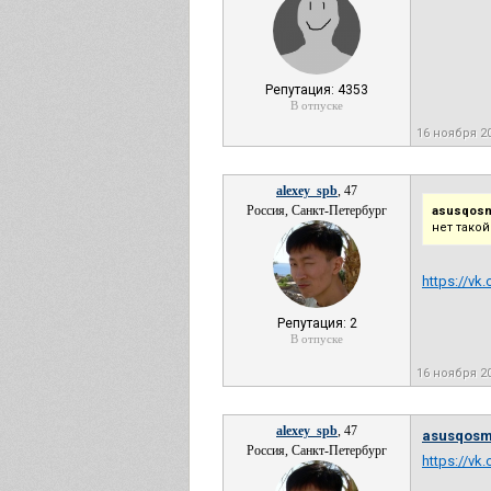
Репутация: 4353
В отпуске
16 ноября 2
alexey_spb
, 47
Россия, Санкт-Петербург
asusqosm
нет тако
https://vk
Репутация: 2
В отпуске
16 ноября 2
alexey_spb
, 47
asusqosm
Россия, Санкт-Петербург
https://vk