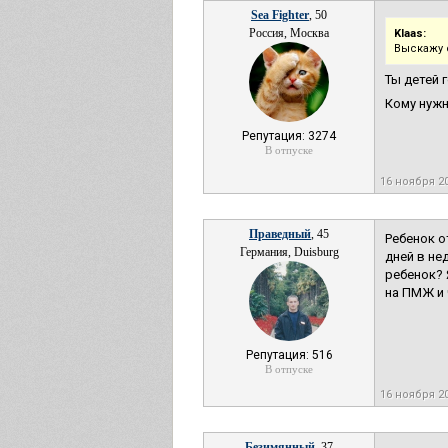
Sea Fighter
, 50
Россия, Москва
Klaas:
Выскажу 
Ты детей 
Кому нуж
Репутация: 3274
В отпуске
16 ноября 2
Праведный
, 45
Ребенок о
Германия, Duisburg
дней в не
ребенок? 
на ПМЖ и 
Репутация: 516
В отпуске
16 ноября 2
Безимянный
, 37